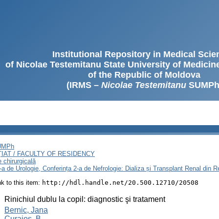
Institutional Repository in Medical Sci
of Nicolae Testemitanu State University of Medici
of the Republic of Moldova
(IRMS –
Nicolae Testemitanu
SUMPh
SUMPh
ȚIAT / FACULTY OF RESIDENCY
e chirurgicală
3-a de Urologie, Conferința 2-a de Nefrologie: Dializa și Transplant Renal din
ink to this item:
http://hdl.handle.net/20.500.12710/20508
:
Rinichiul dublu la copil: diagnostic şi tratament
:
Bernic, Jana
Curajos, B.