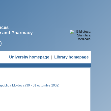
ences
ne and Pharmacy
)
University homepage
|
Library homepage
 Republica Moldova (30 - 31 octombie 2002)