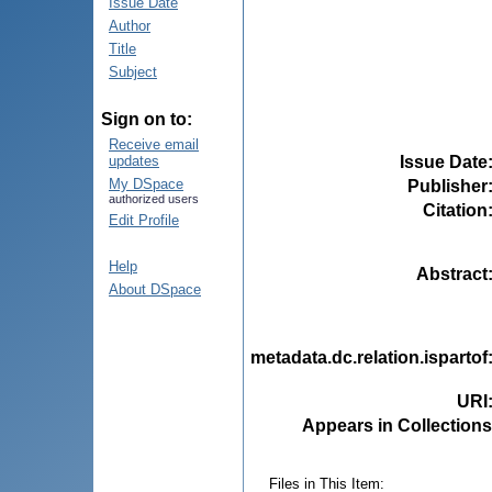
Issue Date
Author
Title
Subject
Sign on to:
Receive email
Issue Date
updates
My DSpace
Publisher
authorized users
Citation
Edit Profile
Help
Abstract
About DSpace
metadata.dc.relation.ispartof
URI
Appears in Collections
Files in This Item: