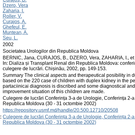
Dzero, Vera
Zaharia, I.
Roller, V.
Curajos, A.
Ghefeul, E.
Muntean, A.
Seu, L.
:
2002
:
Societatea Urologilor din Republica Moldova
:
BERNIC, Jana, CURAJOS, B., DZERO, Vera, ZAHARIA, I., et al. 
In: Dializa și Transplant Renal din Republica Moldova: conferi
culegere de lucrări. Chișinău, 2002, pp. 149-153.
:
Summary The clinical aspects and therapeutical posibility in 
based on the 220 case of children with duplex kidney in the pe
partaciinicai diagnosis is discribed and some diagnostical and
improvement situation of this children are made.
:
Culegere de lucrări Conferința 3-a de Urologie, Conferința 2-a
Republica Moldova (30 - 31 octombie 2002)
:
https://repository.usmf.md/handle/20.500.12710/20508
:
Culegere de lucrări Conferința 3-a de Urologie, Conferința 2-a
Republica Moldova (30 - 31 octombie 2002)