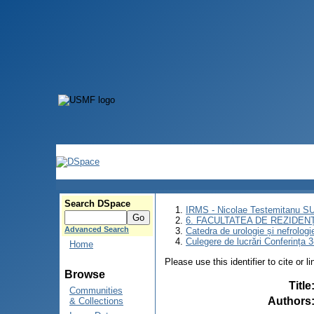
Search DSpace
IRMS - Nicolae Testemitanu 
6. FACULTATEA DE REZIDEN
Advanced Search
Catedra de urologie și nefrologi
Culegere de lucrări Conferința 
Home
Please use this identifier to cite or l
Browse
Title
Communities
Authors
& Collections