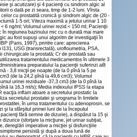
isie şi acutizare) şi 4 pacienţi cu sindrom algic al
rii o dată pe zi seara, timp de 1-2 luni. Vîrsta
 celor cu prostatită cronică şi sindrom algic de (20 -
octurnă 1-5 ori; Viteza maximă a jetului urinar 1 10
 < 6 ng/ml; Volumul urinei rezid.< 150 ml; Pacienţii
gic în regiunea bazinului mic cu o durată mai mare
gic au fost supuşi unui algoritm de investigaţii în
BP (Paris, 1997), printre care: aprecierea
 I131, USG (transrectală), urofloumetria, PSA,
ii chirurgicale la prostată; Cr de prostată sau
e; utilizarea tratamentului medicamentos în ultimele 3
 administrarea preparatului la pacienţii suferinzi atît
nă - 3,8 micţii pe noapte (de la 0 pînă la 5 pe
 cm3 (de la 24,2 pînă la 49,6 cm3); Volumul
umul urinei reziduale -37,3 cm3 (de la 0 pînă la
 pînă la 16,3 ml/s); Media indexului IPSS la etapa
 eacţia inflam atoare a secretului prostatic la
za secretului prostatei şi urograma în limitele
prostatitei, în urma tratamentului cu adenoprosin, se
 şi la sfârşitul primei luni de la începutul
 pacienţi fără semne de dizurie), a dispărut la 15 şi
dizurice (sforţare la micţiune, jet urinar subţiat,
 dereglări imperative a micţiei şi disfuncţiile
or simptome persistă şi după a doua lună de
ului au demonstrat, că la pacienţii cu HBP, care au