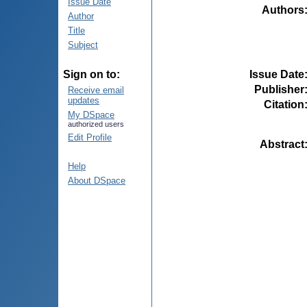
Issue Date
Authors
Author
Title
Subject
Issue Date
Sign on to:
Publisher
Receive email
updates
Citation
My DSpace
authorized users
Edit Profile
Abstract
Help
About DSpace