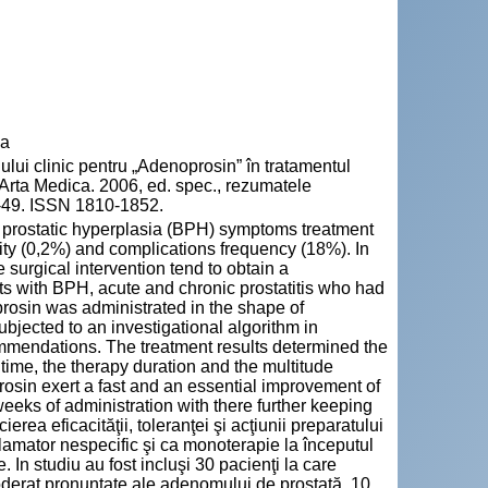
va
lui clinic pentru „Adenoprosin” în tratamentul
: Arta Medica. 2006, ed. spec., rezumatele
7-49. ISSN 1810-1852.
 prostatic hyperplasia (BPH) symptoms treatment
ity (0,2%) and complications frequency (18%). In
 surgical intervention tend to obtain a
nts with BPH, acute and chronic prostatitis who had
oprosin was administrated in the shape of
bjected to an investigational algorithm in
mmendations. The treatment results determined the
n time, the therapy duration and the multitude
prosin exert a fast and an essential improvement of
eeks of administration with there further keeping
erea eficacităţii, toleranţei şi acţiunii preparatului
flamator nespecific şi ca monoterapie la începutul
. In studiu au fost incluşi 30 pacienţi la care
moderat pronunţate ale adenomului de prostată, 10