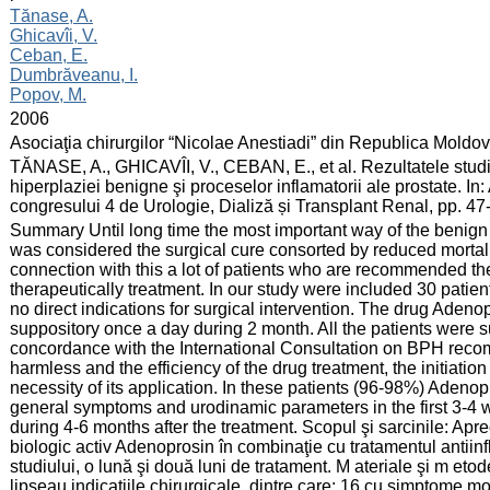
:
Tănase, A.
Ghicavîi, V.
Ceban, E.
Dumbrăveanu, I.
Popov, M.
:
2006
:
Asociaţia chirurgilor “Nicolae Anestiadi” din Republica Moldo
:
TĂNASE, A., GHICAVÎI, V., CEBAN, E., et al. Rezultatele studiu
hiperplaziei benigne şi proceselor inflamatorii ale prostate. In
congresului 4 de Urologie, Dializă și Transplant Renal, pp. 4
:
Summary Until long time the most important way of the benign
was considered the surgical cure consorted by reduced mortal
connection with this a lot of patients who are recommended the
therapeutically treatment. In our study were included 30 patie
no direct indications for surgical intervention. The drug Aden
suppository once a day during 2 month. All the patients were su
concordance with the International Consultation on BPH reco
harmless and the efficiency of the drug treatment, the initiatio
necessity of its application. In these patients (96-98%) Adeno
general symptoms and urodinamic parameters in the first 3-4 w
during 4-6 months after the treatment. Scopul şi sarcinile: Apreci
biologic activ Adenoprosin în combinaţie cu tratamentul antiin
studiului, o lună şi două luni de tratament. M ateriale şi m etode
lipseau indicaţiile chirurgicale, dintre care: 16 cu simptome 