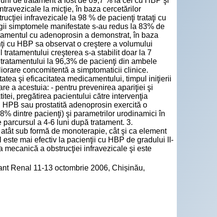
2 luni de tratament a fost de 69,7 % la cei cu HBP şi
intravezicale la micţie, în baza cercetărilor
ucţiei infravezicale la 98 % de pacienţi trataţi cu
gii simptomele manifestate s-au redus la 83% de
Tratamentul cu adenoprosin a demonstrat, în baza
enţi cu HBP sa observat o creştere a volumului
 tratamentului creşterea s-a stabilit doar la 7
ul tratamentului la 96,3% de pacienţi din ambele
iorare concomitentă a simptomaticii clinice.
atea şi eficacitatea medicamentului, timpul iniţierii
are a acestuia: - pentru prevenirea apariţiei şi
tei, pregătirea pacientului către intervenţia
i cu HPB sau prostatită adenoprosin exercită o
% dintre pacienţi) şi parametrilor urodinamici în
e parcursul a 4-6 luni după tratament. 3.
nt atât sub formă de monoterapie, cât şi ca element
 este mai efectiv la pacienţii cu HBP de gradului II-
ta mecanică a obstrucţiei infravezicale şi este
lant Renal 11-13 octombrie 2006, Chișinău,