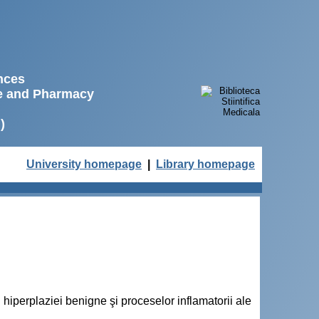
ences
ne and Pharmacy
)
University homepage
|
Library homepage
 hiperplaziei benigne şi proceselor inflamatorii ale