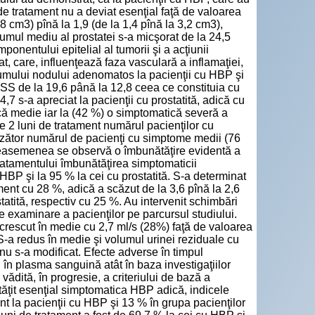
e tratament nu a deviat esenţial faţă de valoarea
,8 cm3) pînă la 1,9 (de la 1,4 pînă la 3,2 cm3),
lumul mediu al prostatei s-a micşorat de la 24,5
onentului epitelial al tumorii şi a acţiunii
, care, influenţează faza vasculară a inflamaţiei,
olumului nodului adenomatos la pacienţii cu HBP şi
IPSS de la 19,6 până la 12,8 ceea ce constituia cu
4,7 s-a apreciat la pacienţii cu prostatită, adică cu
că medie iar la (42 %) o simptomatică severă a
e 2 luni de tratament numărul pacienţilor cu
zător numărul de pacienţi cu simptome medii (76
 deasemenea se observă o îmbunătăţire evidentă a
ratamentului îmbunătăţirea simptomaticii
cu HBP şi la 95 % la cei cu prostatită. S-a determinat
tament cu 28 %, adică a scăzut de la 3,6 pînă la 2,6
statită, respectiv cu 25 %. Au intervenit schimbări
are examinare a pacienţilor pe parcursul studiului.
a crescut în medie cu 2,7 ml/s (28%) faţă de valoarea
. S-a redus în medie şi volumul urinei reziduale cu
nu s-a modificat. Efecte adverse în timpul
 în plasma sanguină atât în baza investigaţiilor
vădită, în progresie, a criteriului de bază a
tăţit esenţial simptomatica HBP adică, indicele
nt la pacienţii cu HBP şi 13 % în grupa pacienţilor