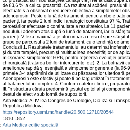
cu prostatită. Iar îmbunătăţirea calităţii vieţii remarcată după 
de 83,6 % la cei cu prostatită. Ca rezultat al scăderii presiunii 
efectuate s-a observat o reducere obiectivă a simptomelor obstr
adenoprosin. Peste o lună de tratament, pentru ambele patolo
pacienţi, iar peste 2 luni indicii analogici constituiau 97 %. 
cercetărilor efectuate o continuitate a rezultatelor. La 11 paci
nodulului adenom atos după o lună de tratament, iar la sfârşitul
pacienţi. Viteza maximă a jetului urinar a crescut spre sfărşit
grupe pe parcursul a 2 luni de tratament, cu o tendinţă de amel
Concluzii 1. Rezultatele tratamentului au determinat inofensivit
şi durata terapiei, precum şi multitudinea necesităţilor de aplic
micşorarea simptomelor HPB, pentru reţinerea evoluţiei prostati
chirurgicală (tratarea bolilor intercurente, etc). 2. La bolnavi
ameliorare rapidă şi esenţială a simptomelor generale (la 96-98
primele 3-4 săptămîni de utilizare cu păstrarea lor ulterioară p
Adenoprosin este efectiv şi poate fi pe larg utilizat în tratame
al tratamentului complex. 4. Conform datelor clinice, preparatul
III, în structura căruia predomină ţesutul epitelial şi componen
destul de efectiv sub formă de supozitorii.
:
Arta Medica: Al IV-lea Congres de Urologie, Dializă și Transp
Republica Moldova
:
https://repository.usmf.md/handle/20.500.12710/20544
:
1810-1852
:
Arta Medica ediție specială