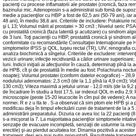
pacienţi cu procese inflamatorii ale prostatei (cronică, faza rem
bazinului mic. Adenoprosin s-a administrat sub fomă de supozito
medie a pacienţilor cu HBP a fost de 62,5 ani (50-79 ani), iar a
48 ani), în mediu 38,6 ani. Criteriile de includere: Polakiurie n
şi L 13; Volumul mărit al prostatei > 30 cm3 ; Nivelul seric PSA
cu prostatită cronică (faza latentă şi acutizare) cu sindrom al
de 3 luni. Toţi pacienţii cu HBP, prostatită cronică şi sindrom al
conformitate cu recomandările Consultaţiei Internaţionale pe H
simptomelor IPSS şi QOL, tuşeu rectal (TR), UIV, renografia cu
analiza biochimică a sîngelui. Criteriile de excludere: intervenţ
vezicii urinare; infecţie recidivantă a căilor urinare superioar
luni. Indicii iniţiali ai afecţiunilor în cauză, determinaţi pînă la
de HPB, cît şi de prostatită în medie au fost: Polachiuria noctur
noapte); Volumul prostatei (conform datelor ecografice) ~ 28,9
nodulului adenomatos: 2,3 cm3 (de la 1,1 pînă la 4,9 cm3); Vol
130 cm3); Viteza maximă a jetului urinar - 12,0 ml/s (de la 9,2
de încadrare în studiu a fost 17,5, iar indexul QOL m ediu 2,9; R
microscopie (peste 15-20 leucocite în cîm pul de vedere); A nali
normei. R e z u lta te . S-a observat că sim ptom ele HPB şi a 
modificau deja în timpul efectuării curei de tratament de la a 5 zi
administrării preparatului. Dizuria ce avea loc la 22 pacienţi (8
s-a micşorat la 7. La majoritatea pacienţilor simptomele iritative 
senzaţie de evacuare incompletă, senzaţii de usturime la micţie,
erectile) şi-au pierdut acuitatea lor. Dinamia pozitivă a acest
tratament, deşi era mai puţin pronunţată. Rezultatele tratament