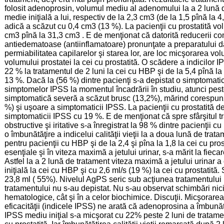
folosit adenoprosin, volumul mediu al adenomului la a 2 lună d
medie iniţială a lui, respectiv de la 2,3 cm3 (de la 1,5 pînă la 4
adică a scăzut cu 0,4 cm3 (13 %). La pacienţii cu prostatită vo
cm3 pînă la 31,3 cm3 . E de menţionat că datorită reducerii comp
antiedematoase (antiinflamatoare) pronunţate a preparatului dat
permiabilitatea capilarelor şi starea lor, are loc micşorarea v
volumului prostatei la cei cu prostatită. O scădere a indicilor 
22 % la tratamentul de 2 luni la cei cu HBP şi de la 5,4 pînă la 
13 %. Dacă la (56 %) dintre pacienţi s-a depistat o simptomati
simptomelor IPSS la momentul încadrării în studiu, atunci pest
simptomatică severă a scăzut brusc (13,2%), mărind corespun
%) şi uşoare a simptomaticii IPSS. La pacienţii cu prostatită
simptomaticii IPSS cu 19 %. E de menţionat că spre sfârşitul t
obstructive şi iritative s-a înregistrat la 98 % dintre pacienţii 
o îmbunătăţire a indicelui calităţii vieţii la a doua lună de tra
pentru pacienţii cu HBP şi de la 2,4 şi pîna la 1,8 la cei cu pro
esenţiale şi în viteza maximă a jetului urinar, s-a mărit la fiec
Astfel la a 2 lună de tratament viteza maximă a jetului urinar 
iniţială la cei cu HBP şi cu 2,6 ml/s (19 %) la cei cu prostatită
23,8 ml ( 55%). Nivelul AgPS seric sub acţiunea tratamentului 
tratamentului nu s-au depistat. Nu s-au observat schimbări nici
hematologice, cât şi în a celor biochimice. Discuţii. Micşorarea 
eficacităţii (indicele IPSS) ne arată că adenoprosina a îmbună
IPSS mediu iniţial s-a micşorat cu 22% peste 2 luni de tratame