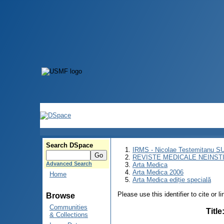
Search DSpace
IRMS - Nicolae Testemitanu 
REVISTE MEDICALE NEINST
Advanced Search
Arta Medica
Arta Medica 2006
Home
Arta Medica ediție specială
Please use this identifier to cite or l
Browse
Communities
Title
& Collections