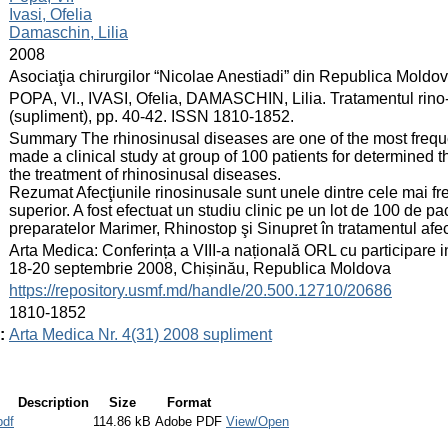
Ivasi, Ofelia
Damaschin, Lilia
:
2008
:
Asociaţia chirurgilor “Nicolae Anestiadi” din Republica Moldo
:
POPA, Vl., IVASI, Ofelia, DAMASCHIN, Lilia. Tratamentul rino-si
(supliment), pp. 40-42. ISSN 1810-1852.
:
Summary The rhinosinusal diseases are one of the most frequent
made a clinical study at group of 100 patients for determined t
the treatment of rhinosinusal diseases.
Rezumat Afecţiunile rinosinusale sunt unele dintre cele mai fre
superior. A fost efectuat un studiu clinic pe un lot de 100 de p
preparatelor Marimer, Rhinostop şi Sinupret în tratamentul afec
:
Arta Medica: Conferința a VIII-a națională ORL cu participare int
18-20 septembrie 2008, Chișinău, Republica Moldova
:
https://repository.usmf.md/handle/20.500.12710/20686
:
1810-1852
:
Arta Medica Nr. 4(31) 2008 supliment
Description
Size
Format
pdf
114.86 kB
Adobe PDF
View/Open