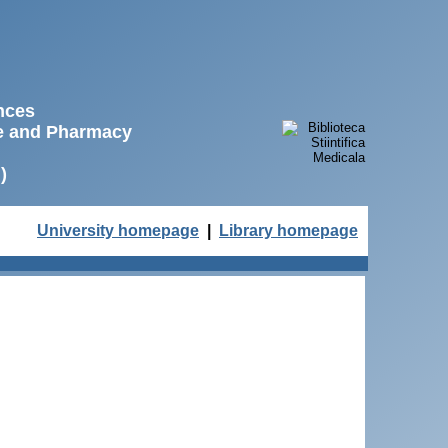
ences
ne and Pharmacy
)
University homepage
|
Library homepage