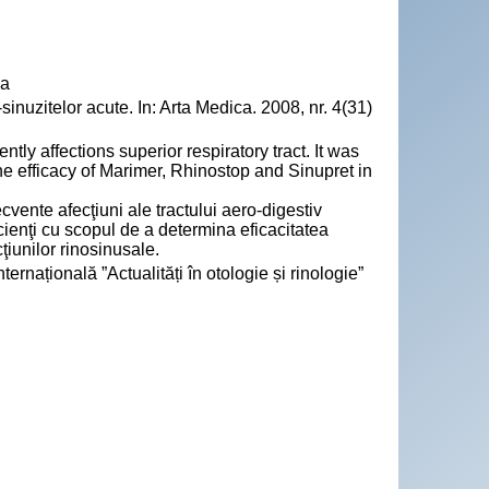
va
nuzitelor acute. In: Arta Medica. 2008, nr. 4(31)
ly affections superior respiratory tract. It was
he efficacy of Marimer, Rhinostop and Sinupret in
cvente afecţiuni ale tractului aero-digestiv
acienţi cu scopul de a determina eficacitatea
ţiunilor rinosinusale.
ernațională ”Actualități în otologie și rinologie”