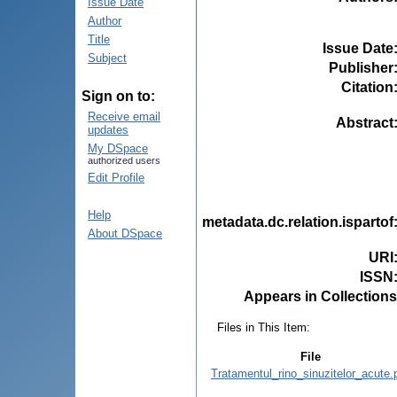
Issue Date
Author
Title
Issue Date
Subject
Publisher
Citation
Sign on to:
Receive email
Abstract
updates
My DSpace
authorized users
Edit Profile
Help
metadata.dc.relation.ispartof
About DSpace
URI
ISSN
Appears in Collections
Files in This Item:
File
Tratamentul_rino_sinuzitelor_acute.