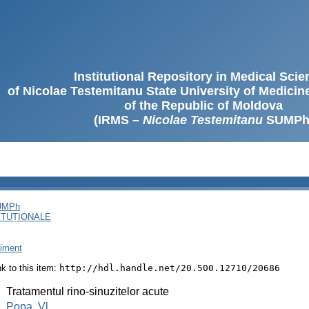
Institutional Repository in Medical Sci
of Nicolae Testemitanu State University of Medici
of the Republic of Moldova
(IRMS –
Nicolae Testemitanu
SUMPh
SUMPh
ITUȚIONALE
liment
ink to this item:
http://hdl.handle.net/20.500.12710/20686
:
Tratamentul rino-sinuzitelor acute
:
Popa, Vl.