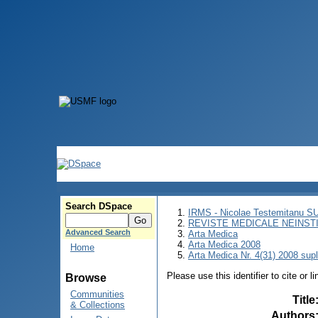
Search DSpace
IRMS - Nicolae Testemitanu 
REVISTE MEDICALE NEINST
Advanced Search
Arta Medica
Arta Medica 2008
Home
Arta Medica Nr. 4(31) 2008 sup
Please use this identifier to cite or l
Browse
Communities
Title
& Collections
Authors