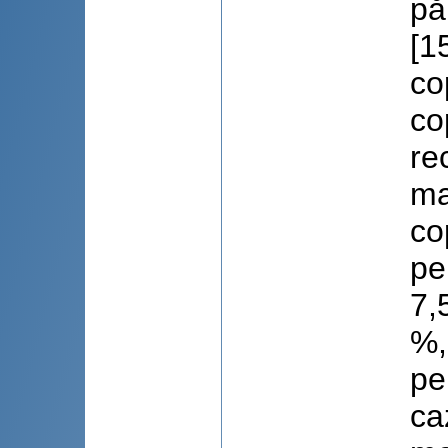
pă
[1
co
co
re
ma
co
pe
7,
%,
pe
ca