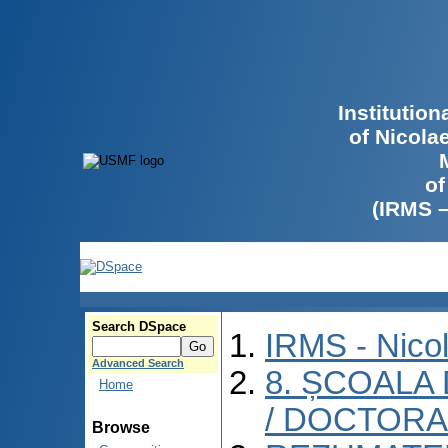
Institutio
of Nicola
of
(IRMS 
Search DSpace
IRMS - Nico
Advanced Search
8. ȘCOALA
Home
/ DOCTORA
Browse