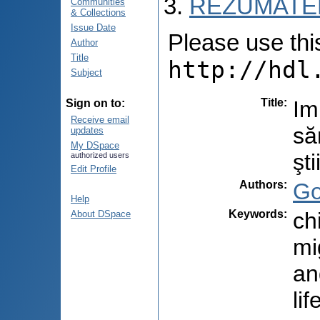
REZUMATEL
Communities
& Collections
Issue Date
Please use this 
Author
Title
http://hdl
Subject
Title
:
Im
Sign on to:
Receive email
să
updates
My DSpace
şt
authorized users
Edit Profile
Authors
:
Go
Help
Keywords
:
ch
About DSpace
mi
an
li