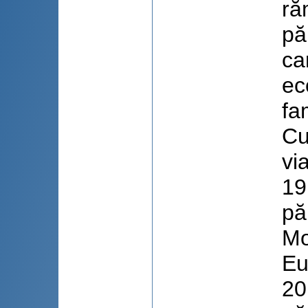
ră
pă
ca
ec
fa
Cu
vi
19
pă
Mo
Eu
20