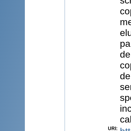
sc
co
me
el
pa
de
co
de
se
sp
in
cal
URI
: