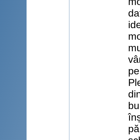
mo
da
id
mo
mu
vâ
pe
Pl
di
bu
în
pă