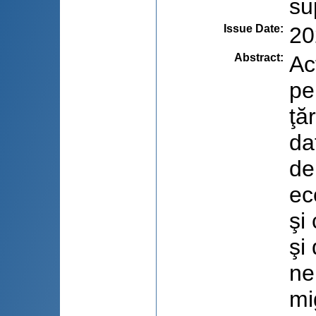
su
Issue Date
:
20
Abstract
:
Ac
pe
ţă
da
de
ec
şi
şi
ne
mi