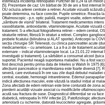
estimează incidența retinopatiei Purtcher de 0,24 la un milion
[5]. Prezentare de caz: Un bărbat de 30 de ani a fost internat 
OU ocluzia arterei centrale a retinei. Acuitate vizuală scăzută
poate determina, nu face corecție. Pupile simetrice. Reacția la
Oftalmoscopic - p.n. optic palidă, margini voalte, edem retinia
„sâmbure de vișină” bilateral. Tratament medicamentos intens 
vasodilatante, antioxidante, vitaminoterapie. Acuitate vizuală 
tratament. S-a efectuat fotografierea retinei – edem central, O
straturile retinei, fibroză în straturi a retinei. Complex ganglioc
probele ficatului (bilirubina și ALAT sporite). Anticorpii la CO
secția chirurgie SR Telenești, cu clinica pancreatitei acute (d
medicamentos – cu amelioare. La a II-a zi de tratament acuitat
externare – indicat vitaminoterapie local. La 21.01.22 internat
investigații și tratament). La sărbători a consumat alcool (țui
suportat. Pacientul neagă suportarea maladiei. Nu a fost vacci
fost descrisă pentru prima data de Inkeles și Walsh în 1975 [6]
afecțiunii pancreatice și manifestarea este foarte diversă [7]. 
severă, care evoluează în ore sau zile după debutul maladiei
central, exudate, hemoragii intraretiniene. Edemul parapapilar
indică afecțiunea maculei, este văzută la stadiul inițial al maladi
Zona afectată de edem retinian este bine conturată de zona adia
pierderii acuității vizuale asociat cu modificările oftalmoscopic
acută sau fractura de oase. Diagnosticul diferențial se va face 
diabetică, retinopatia în HIV infecție [2]. Patofiziologic afecți
arteriolară cu ischemie, datorată leucocitelor agregate, grăsimi