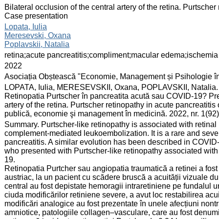
:
Bilateral occlusion of the central artery of the retina. Purtsch
Case presentation
:
Lopata, Iulia
Meresevski, Oxana
Poplavskii, Natalia
:
retina;acute pancreatitis;compliment;macular edema;ischemia
:
2022
:
Asociația Obștească "Economie, Management și Psihologie î
:
LOPATA, Iulia, MERESEVSKII, Oxana, POPLAVSKII, Natalia. Oclu
Retinopatia Purtscher în pancreatita acută sau COVID-19? Prez
artery of the retina. Purtscher retinopathy in acute pancreatit
publică, economie şi management în medicină. 2022, nr. 1(92
:
Summary. Purtscher-like retinopathy is associated with retin
complement-mediated leukoembolization. It is a rare and seve
pancreatitis. A similar evolution has been described in COVI
who presented with Purtscher-like retinopathy associated wit
19.
Retinopatia Purtcher sau angiopatia traumatică a retinei a fos
austriac, la un pacient cu scădere bruscă a acuității vizuale 
central au fost depistate hemoragii intraretiniene pe fundalul u
ciuda modificărilor retiniene severe, a avut loc restabilirea acu
modificări analogice au fost prezentate în unele afecțiuni non
amniotice, patologiile collagen–vasculare, care au fost denumite