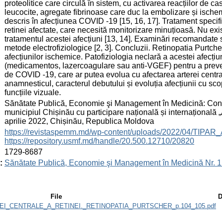
proteolitice care circulă în sistem, cu activarea reacțiilor d
leucocite, agregate fibrinoase care duc la embolizare și ische
descris în afecțiunea COVID -19 [15, 16, 17]. Tratament speci
retinei afectate, care necesită monitorizare minuțioasă. Nu ex
tratamentul acestei afecțiuni [13, 14]. Examinări recomandate 
metode electrofiziologice [2, 3]. Concluzii. Retinopatia Purtche
afecțiunilor ischemice. Patofiziologia neclară a acestei afecți
(medicamentos, lazercoagulare sau anti-VGEF) pentru a preven
de COVID -19, care ar putea evolua cu afectarea arterei centra
anamnesticul, caracterul debutului și evoluția afecțiunii cu sco
funcțiile vizuale.
:
Sănătate Publică, Economie şi Management în Medicină: Conferin
municipiul Chișinău cu participare națională și internațională „A
aprilie 2022, Chișinău, Republica Moldova
:
https://revistaspemm.md/wp-content/uploads/2022/04/TIPAR_Ac
https://repository.usmf.md/handle/20.500.12710/20820
:
1729-8687
:
Sănătate Publică, Economie şi Management în Medicină Nr. 1
File
D
I_CENTRALE_A_RETINEI._RETINOPATIA_PURTSCHER_p.104_105.pdf