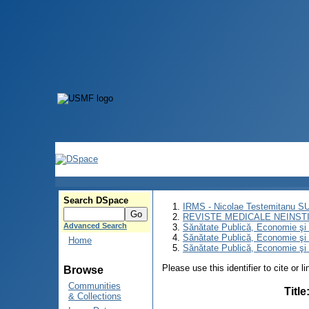
Search DSpace
IRMS - Nicolae Testemitanu 
REVISTE MEDICALE NEINST
Advanced Search
Sănătate Publică, Economie ş
Sănătate Publică, Economie ş
Home
Sănătate Publică, Economie şi
Please use this identifier to cite or l
Browse
Communities
Title
& Collections