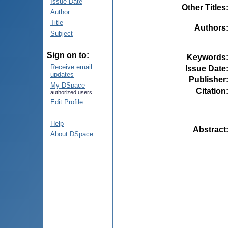
Issue Date
Other Titles
Author
Title
Authors
Subject
Sign on to:
Keywords
Receive email
Issue Date
updates
Publisher
My DSpace
Citation
authorized users
Edit Profile
Help
Abstract
About DSpace