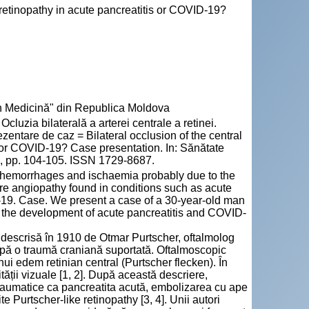
er retinopathy in acute pancreatitis or COVID-19?
n Medicină" din Republica Moldova
zia bilaterală a arterei centrale a retinei.
entare de caz = Bilateral occlusion of the central
is or COVID-19? Case presentation. In: Sănătate
), pp. 104-105. ISSN 1729-8687.
al hemorrhages and ischaemia probably due to the
re angiopathy found in conditions such as acute
D-19. Case. We present a case of a 30-year-old man
h the development of acute pancreatitis and COVID-
t descrisă în 1910 de Otmar Purtscher, oftalmolog
după o traumă craniană suportată. Oftalmoscopic
nui edem retinian central (Purtscher flecken). În
ității vizuale [1, 2]. După această descriere,
traumatice ca pancreatita acută, embolizarea cu ape
 Purtscher-like retinopathy [3, 4]. Unii autori