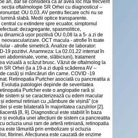
 pe an, dar se consideră că ar avea loc mai frecvent
în secția oftalmologie SR Orhei cu diagnosticul –
 pronunțat: OU 0,03. AV pentru fiecare ochi nu se
 lumină slabă. Medii optice transparente.
n central cu extindere spre ecuator, simptomul
efectuat: dezagregante, spasmolitice,
cu dinamică ușor pozitivă OU 0,08 la a 5- a zi de
S neovascularizare. OCT macula - atrofie în toate
elular - atrofie simetrică. Analize de laborator:
VID-19 pozitivi. Anamneza: La 02.01.22 internat în
ureri abdominale, vome, slăbiciuni), tratament
ea vizuală a scăzut brusc. Văzut de oftalmolog la
 în SR Orhei (la a 19-a zi după scăderea AV –
ca de casă) și mâncăruri din carne. COVID -19
nat. Retinopatia Purtcher asociată cu pancreatita a
. Evoluția patologiei depinde de severitatea
Retinopatia Purtcher este o angiopatie rară și
 de sistem și se caracterizează cu edem macular
 și edemul retinian cu „sâmbure de vișină” (ce
ei și este bilaterală în majoritatea cazulrilor [2].
centă [8, 9]. Diagnosticul este stabilit în baza
e și evoluția unei afecțiuni de sistem ca pancreatita
cu ocluzia unui ram de arteră retiniană, retinopatia
unea este lămurită prin embolizare și ocluzia
lor, fibrinei. Afecțiunea este cauzată de enzime