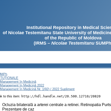
Institutional Repository in Medical Sci
of Nicolae Testemitanu State University of Medici
of the Republic of Moldova
(IRMS –
Nicolae Testemitanu
SUMPh
SUMPh
ITUȚIONALE
i Management în Medicină
i Management în Medicină 2022
 Management în Medicină Nr. 1(92) / 2022 Supliment
ink to this item:
http://hdl.handle.net/20.500.12710/20820
:
Ocluzia bilaterală a arterei centrale a retinei. Retinopatia Pu
Prezentare de caz