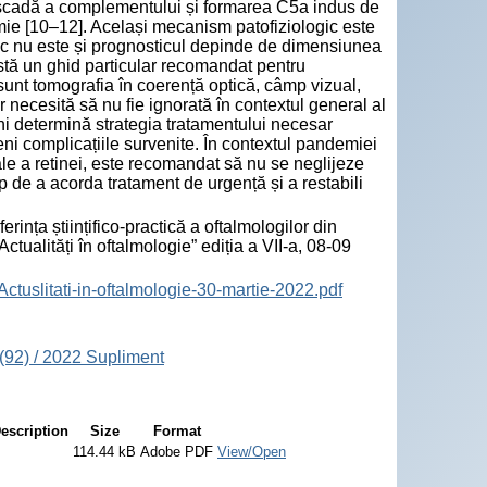
e cascadă a complementului și formarea C5a indus de
mie [10–12]. Același mecanism patofiziologic este
fic nu este și prognosticul depinde de dimensiunea
istă un ghid particular recomandat pentru
sunt tomografia în coerență optică, câmp vizual,
r necesită să nu fie ignorată în contextul general al
uni determină strategia tratamentului necesar
i complicațiile survenite. În contextul pandemiei
le a retinei, este recomandat să nu se neglijeze
p de a acorda tratament de urgență și a restabili
ța științifico-practică a oftalmologilor din
ctualități în oftalmologie” ediția a VII-a, 08-09
tuslitati-in-oftalmologie-30-martie-2022.pdf
(92) / 2022 Supliment
escription
Size
Format
114.44 kB
Adobe PDF
View/Open