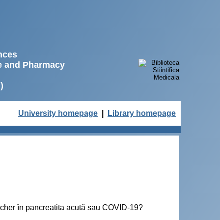
ences
ne and Pharmacy
)
University homepage
|
Library homepage
rtscher în pancreatita acută sau COVID-19?