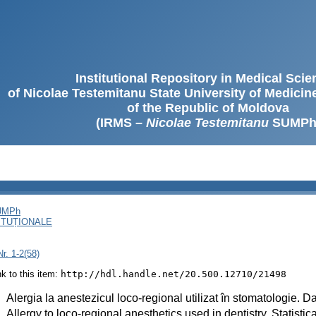
Institutional Repository in Medical Sci
of Nicolae Testemitanu State University of Medici
of the Republic of Moldova
(IRMS –
Nicolae Testemitanu
SUMPh
SUMPh
ITUȚIONALE
r. 1-2(58)
ink to this item:
http://hdl.handle.net/20.500.12710/21498
:
Alergia la anestezicul loco-regional utilizat în stomatologie. Da
:
Allergy to loco-regional anesthetics used in dentistry. Statistic