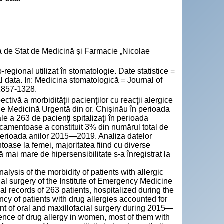
a de Stat de Medicină și Farmacie „Nicolae
gional utilizat în stomatologie. Date statistice =
cal data. In: Medicina stomatologică = Journal of
 1857-1328.
ctivă a morbidităţii pacienţilor cu reacţii alergice
ui de Medicină Urgentă din or. Chișinău în perioada
e a 263 de pacienţi spitalizaţi în perioada
dicamentoase a constituit 3% din numărul total de
în perioada anilor 2015—2019. Analiza datelor
toase la femei, majoritatea fiind cu diverse
ă mai mare de hipersensibilitate s-a înregistrat la
alysis of the morbidity of patients with allergic
ial surgery of the Institute of Emergency Medicine
 records of 263 patients, hospitalized during the
ncy of patients with drug allergies accounted for
ent of oral and maxillofacial surgery during 2015—
dence of drug allergy in women, most of them with