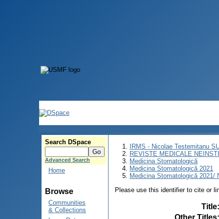
Search DSpace
IRMS - Nicolae Testemitanu 
REVISTE MEDICALE NEINST
Advanced Search
Medicina Stomatologică
Medicina Stomatologică 2021
Home
Medicina Stomatologică 2021/ N
Please use this identifier to cite or l
Browse
Communities
Title
& Collections
Other Titles