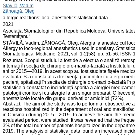
:
Stăvilă, Vadim
Zănoagă, Oleg
:
allergic reactions;local anesthetics;statistical data
:
2021
:
Asociaţia Stomatologilor din Republica Moldova, Universitate
Testemiţanu“
:
STĂVILĂ, Vadim, ZĂNOAGĂ, Oleg. Alergia la anestezicul loco-re
Allergy to loco-regional anesthetics used in dentistry. Statisti
Stomatological Medicine. 2021, vol. 1-2(58), pp. 51-56. ISSN
:
Rezumat. Scopul studiului a fost de a efectua o analiză retrospe
internaţi în secţia de chirurgie oro-maxilo-facială a Institutul
anilor 2015—2019. În acest scop au fost studiate fișele medical
evaluată. S-a constatat că frecvenţa pacienţilor cu alergii me
pacienţi spitalizaţi în secţia de chirurgie oro-maxilo-facială 
statistice a constatat o incindenţă sporită a alergiei medicamen
patologii cronice și cu alergie la un singur preparat. O frecvenţ
anestezicele locale din grupul derivaţilor amidinici (72%).
Abstract. The aim of the study was to perform a retrospective an
reactions hospitalized in the department of oral and maxillofac
in Chisinau during 2015—2019. To achieve the aim, the medical
evaluated period, were studied. It was revealed that the freque
3% of the total number of patients hospitalized in the departm
2019. The analysis of statistical data found an increased inci