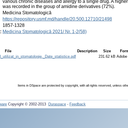
various chronic diseases and allergy to a single drug. A higher
was recorded in the group of amidine derivatives (72%).
:
Medicina Stomatologică
:
https://repository.usmf.md/handle/20.500.12710/21498
:
1857-1328
:
Medicina Stomatologică 2021/ Nr. 1-2(58)
File
Description
Size
For
_utilizat_in_stomatologie._Date_statistice.pdf
231.62 kB
Adobe
Items in DSpace are protected by copyright, with all rights reserved, unless oth
ware
Copyright © 2002-2013
Duraspace
-
Feedback