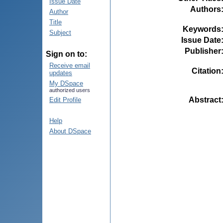
Issue Date
Authors
Author
Title
Keywords
Subject
Issue Date
Publisher
Sign on to:
Receive email
Citation
updates
My DSpace
authorized users
Abstract
Edit Profile
Help
About DSpace