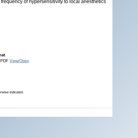
 frequency of hypersensitivity to local anesthetics
mat
 PDF
View/Open
erwise indicated.