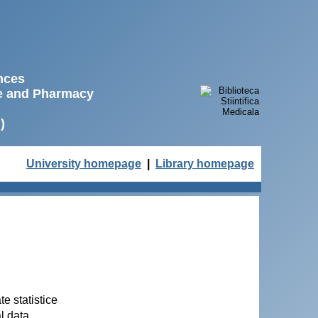
ences
ne and Pharmacy
)
University homepage
|
Library homepage
te statistice
al data