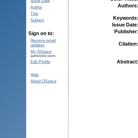
Issue Date
Authors
Author
Title
Keywords
Subject
Issue Date
Publisher
Sign on to:
Receive email
Citation
updates
My DSpace
authorized users
Abstract
Edit Profile
Help
About DSpace