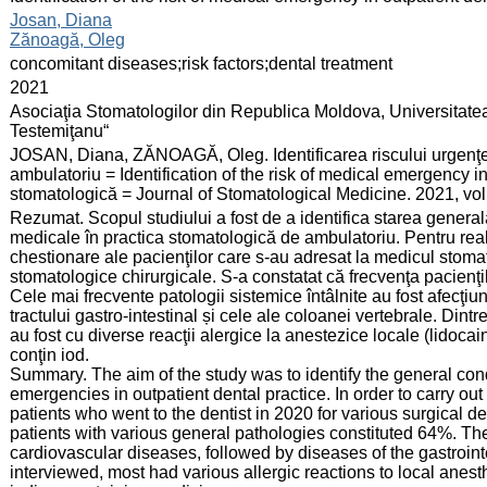
:
Josan, Diana
Zănoagă, Oleg
:
concomitant diseases;risk factors;dental treatment
:
2021
:
Asociaţia Stomatologilor din Republica Moldova, Universitate
Testemiţanu“
:
JOSAN, Diana, ZĂNOAGĂ, Oleg. Identificarea riscului urgenţei
ambulatoriu = Identification of the risk of medical emergency in
stomatologică = Journal of Stomatological Medicine. 2021, vol
:
Rezumat. Scopul studiului a fost de a identifica starea generală 
medicale în practica stomatologică de ambulatoriu. Pentru real
chestionare ale pacienţilor care s-au adresat la medicul stoma
stomatologice chirurgicale. S-a constatat că frecvenţa pacienţi
Cele mai frecvente patologii sistemice întâlnite au fost afecţiu
tractului gastro-intestinal și cele ale coloanei vertebrale. Dintr
au fost cu diverse reacţii alergice la anestezice locale (lidocai
conţin iod.
Summary. The aim of the study was to identify the general condi
emergencies in outpatient dental practice. In order to carry ou
patients who went to the dentist in 2020 for various surgical d
patients with various general pathologies constituted 64%. 
cardiovascular diseases, followed by diseases of the gastrointe
interviewed, most had various allergic reactions to local anesthe