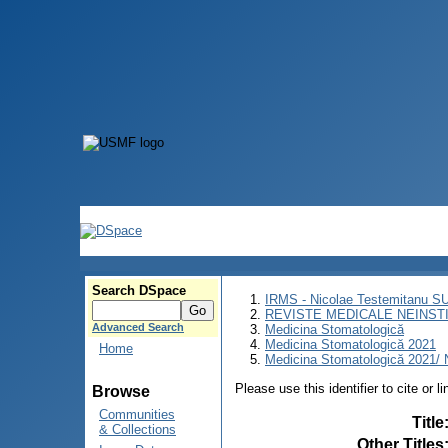
Search DSpace
IRMS - Nicolae Testemitanu 
REVISTE MEDICALE NEINST
Advanced Search
Medicina Stomatologică
Medicina Stomatologică 2021
Home
Medicina Stomatologică 2021/ N
Please use this identifier to cite or l
Browse
Communities
Title
& Collections
Other Titles