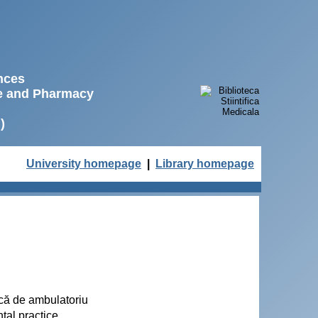
ences
ne and Pharmacy
)
University homepage
|
Library homepage
ică de ambulatoriu
ntal practice