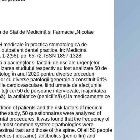
a de Stat de Medicină și Farmacie „Nicolae
 medicale în practica stomatologică de
 outpatient dental practice. In: Medicina
. 1-2(58), pp. 65-72. ISSN 1857-1328.
a pacienţilor și factorii de risc ale urgenţelor
izarea studiului respectiv au fost analizate 50 de
tolog în anul 2020 pentru diverse proceduri
lor cu diverse patologii generale a constituit 64%.
nile cardiovasculare, fiind urmate de afecţiunile
e toţi cei 50 de persoane intervievate, majoritatea
nă), la antibiotice (penicilină) și la medicamente ce
tion of patients and the risk factors of medical
t the study, 50 questionnaires were analyzed of
ental procedures. It was found that the frequency of
The most common systemic pathologies were
stinal tract and those of the spine. Of all 50 people
tics (lidocaine), antibiotics (penicillin) and