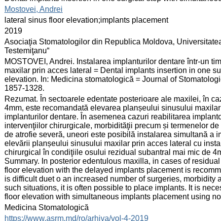
:
Mostovei, Andrei
:
lateral sinus floor elevation;implants placement
:
2019
:
Asociaţia Stomatologilor din Republica Moldova, Universitate
Testemiţanu“
:
MOSTOVEI, Andrei. Instalarea implanturilor dentare într-un tim
maxilar prin acces lateral = Dental implants insertion in one su
elevation. In: Medicina stomatologică = Journal of Stomatologi
1857-1328.
:
Rezumat. În sectoarele edentate posterioare ale maxilei, în caz
4mm, este recomandată elevarea planșeului sinusului maxilar 
implanturilor dentare. În asemenea cazuri reabilitarea implan
intervenţiilor chirurgicale, morbidităţii precum și termenelor d
de atrofie severă, uneori este posibilă instalarea simultană a i
elevării planșeului sinusului maxilar prin acces lateral cu inst
chirurgical în condiţiile osului rezidual subantral mai mic de 
Summary. In posterior edentulous maxilla, in cases of residua
floor elevation with the delayed implants placement is recomme
is difficult duet o an increased number of surgeries, morbidity
such situations, it is often possible to place implants. It is nece
floor elevation with simultaneous implants placement using
:
Medicina Stomatologică
:
https://www.asrm.md/ro/arhiva/vol-4-2019