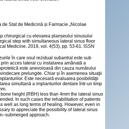
a de Stat de Medicină și Farmacie „Nicolae
p chirurgical cu elevarea planșeului sinusului
rgical step with simultaneous lateral sinus floor
cal Medicine. 2019, vol. 4(53), pp. 53-61. ISSN
urile în care osul rezidual subantral este sub
prin acces lateral cu instalarea amânată a
toprotetică este anevoioasă din cauza numărului
e vindecare prelungite. Chiar și în asemenea situaţii
mplanturilor. Este necesară evaluarea posibilităţii
alarea simultană a implanturilor dentare într-un timp
4mm.
l bone height (RBH) less than 4mm the lateral sinus
nded. In such cases the rehabilitation of patients
 as well as long terms of healing. However, even in
ssary to appreciate the possibility of lateral sinus
 non–submerged approach.