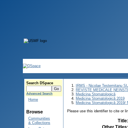
Search DSpace
IRMS - Nicolae Testemitanu 
REVISTE MEDICALE NEINST
Advanced Search
Medicina Stomatologică
Medicina Stomatologică 2019
Home
Medicina Stomatologică 2019/ N
Please use this identifier to cite or l
Browse
Communities
Title
& Collections
Other Titles