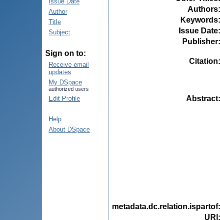
Issue Date
Authors
Author
Keywords
Title
Issue Date
Subject
Publisher
Sign on to:
Citation
Receive email
updates
My DSpace
authorized users
Abstract
Edit Profile
Help
About DSpace
metadata.dc.relation.ispartof
URI