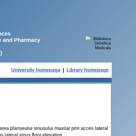
ences
ne and Pharmacy
)
University homepage
|
Library homepage
varea planșeului sinusului maxilar prin acces lateral
 lateral sinus floor elevation