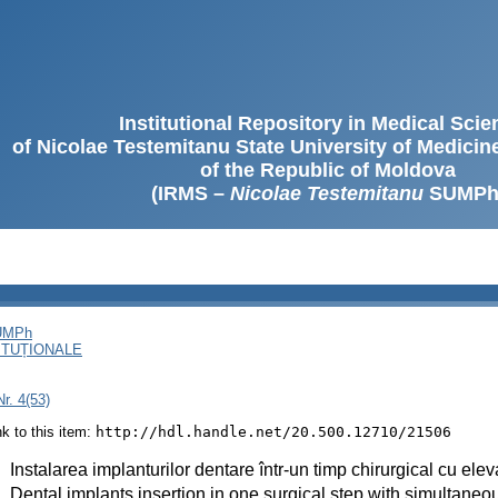
Institutional Repository in Medical Sci
of Nicolae Testemitanu State University of Medici
of the Republic of Moldova
(IRMS –
Nicolae Testemitanu
SUMPh
SUMPh
ITUȚIONALE
r. 4(53)
ink to this item:
http://hdl.handle.net/20.500.12710/21506
:
Instalarea implanturilor dentare într-un timp chirurgical cu ele
:
Dental implants insertion in one surgical step with simultaneous