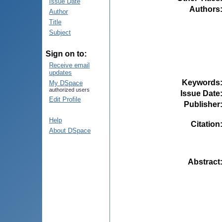
Issue Date
Authors
Author
Title
Subject
Sign on to:
Receive email
updates
Keywords
My DSpace
authorized users
Issue Date
Edit Profile
Publisher
Help
Citation
About DSpace
Abstract