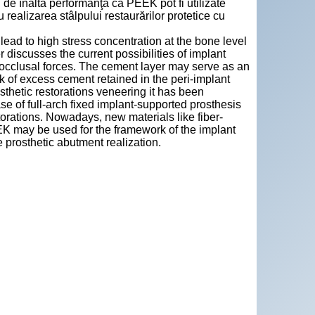
i de înaltă performanţă ca PEEK pot fi utilizate
u realizarea stâlpului restaurărilor protetice cu
ead to high stress concentration at the bone level
 discusses the current possibilities of implant
f occlusal forces. The cement layer may serve as an
isk of excess cement retained in the peri-implant
osthetic restorations veneering it has been
ase of full-arch fixed implant-supported prosthesis
storations. Nowadays, new materials like fiber-
K may be used for the framework of the implant
e prosthetic abutment realization.