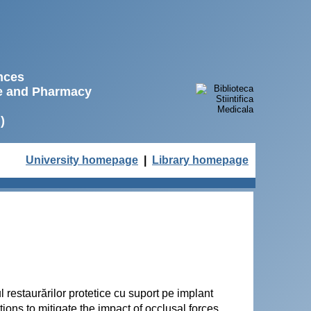
ences
ne and Pharmacy
)
University homepage
|
Library homepage
 restaurărilor protetice cu suport pe implant
ions to mitigate the impact of occlusal forces