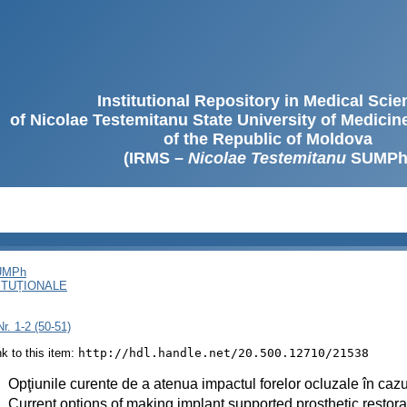
Institutional Repository in Medical Sci
of Nicolae Testemitanu State University of Medici
of the Republic of Moldova
(IRMS –
Nicolae Testemitanu
SUMPh
SUMPh
ITUȚIONALE
r. 1-2 (50-51)
ink to this item:
http://hdl.handle.net/20.500.12710/21538
:
Opţiunile curente de a atenua impactul forelor ocluzale în cazul
:
Current options of making implant supported prosthetic restorat