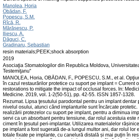
:
Manolea, Horia
Obădan, F.
Popescu, S.M.
Rîcă, R.
Mărășescu, P.
Iliescu, A.
Dăguci, C.
Gradinaru, Sebastian
:
resin materials;PEEK;shock absorption
:
2019
:
Asociaţia Stomatologilor din Republica Moldova, Universitate
Testemiţanu“
:
MANOLEA, Horia, OBĂDAN, F., POPESCU, S.M., et al. Opţiunil
în cazul restaurărilor protetice cu suport pe implant = Current
restorations to mitigate the impact of occlusal forces. In: Med
Medicine. 2019, vol. 1-2(50-51), pp. 42-55. ISSN 1857-1328.
:
Rezumat. Lipsa ţesutului parodontal pentru un implant dentar 
nivelul osului, atunci când implanturile sunt încărcate protetic. 
realizării protezelor cu suport pe implant, pentru a diminua imp
servi ca un absorbant pentru tensiune, dar rolul acestuia este r
ciment în ţesutul peri-implantar. Utilizarea materialelor rășinice
pe implant a fost sugerată de-a lungul multor ani, dar rolul lor
totale fixate pe implante, cu canelură distală și mai puţin în res