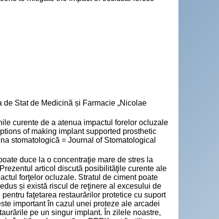
a de Stat de Medicină și Farmacie „Nicolae
e curente de a atenua impactul forelor ocluzale
 options of making implant supported prosthetic
icina stomatologică = Journal of Stomatological
poate duce la o concentraţie mare de stres la
Prezentul articol discută posibilităţile curente ale
actul forţelor ocluzale. Stratul de ciment poate
edus și există riscul de reţinere al excesului de
 pentru faţetarea restaurărilor protetice cu suport
 este important în cazul unei proteze ale arcadei
taurările pe un singur implant. În zilele noastre,