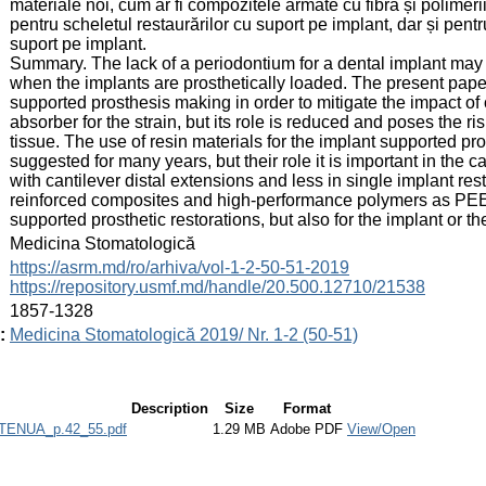
materiale noi, cum ar fi compozitele armate cu fibră și polimeri
pentru scheletul restaurărilor cu suport pe implant, dar și pentr
suport pe implant.
Summary. The lack of a periodontium for a dental implant may l
when the implants are prosthetically loaded. The present paper
supported prosthesis making in order to mitigate the impact o
absorber for the strain, but its role is reduced and poses the r
tissue. The use of resin materials for the implant supported pr
suggested for many years, but their role it is important in the c
with cantilever distal extensions and less in single implant re
reinforced composites and high-performance polymers as PEE
supported prosthetic restorations, but also for the implant or th
:
Medicina Stomatologică
:
https://asrm.md/ro/arhiva/vol-1-2-50-51-2019
https://repository.usmf.md/handle/20.500.12710/21538
:
1857-1328
:
Medicina Stomatologică 2019/ Nr. 1-2 (50-51)
Description
Size
Format
ENUA_p.42_55.pdf
1.29 MB
Adobe PDF
View/Open