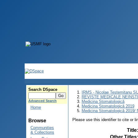
Search DSpace
IRMS - Nicolae Testemitanu 
REVISTE MEDICALE NEINST
Advanced Search
Medicina Stomatologică
Medicina Stomatologică 2019
Home
Medicina Stomatologică 2019/ N
Please use this identifier to cite or l
Browse
Communities
Title
& Collections
Other Titles