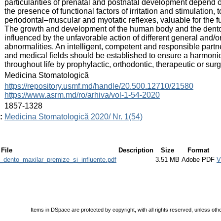
particularities of prenatal and postnatal development depend o
the presence of functional factors of irritation and stimulation,
periodontal–muscular and myotatic reflexes, valuable for the f
The growth and development of the human body and the dento–
influenced by the unfavorable action of different general and/o
abnormalities. An intelligent, competent and responsible partne
and medical fields should be established to ensure a harmonio
throughout life by prophylactic, orthodontic, therapeutic or sur
:
Medicina Stomatologică
:
https://repository.usmf.md/handle/20.500.12710/21580
https://www.asrm.md/ro/arhiva/vol-1-54-2020
:
1857-1328
:
Medicina Stomatologică 2020/ Nr. 1(54)
File
Description
Size
Format
i_dento_maxilar_premize_si_influente.pdf
3.51 MB
Adobe PDF
V
Items in DSpace are protected by copyright, with all rights reserved, unless oth