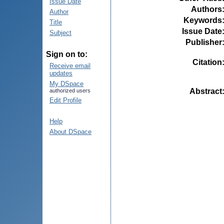
Issue Date
Authors
Author
Keywords
Title
Issue Date
Subject
Publisher
Sign on to:
Citation
Receive email
updates
My DSpace
Abstract
authorized users
Edit Profile
Help
About DSpace