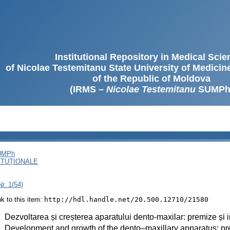
Institutional Repository in Medical Sci
of Nicolae Testemitanu State University of Medici
of the Republic of Moldova
(IRMS –
Nicolae Testemitanu
SUMPh
SUMPh
ITUȚIONALE
r. 1(54)
ink to this item:
http://hdl.handle.net/20.500.12710/21580
:
Dezvoltarea și creșterea aparatului dento-maxilar: premize și i
:
Development and growth of the dento–maxillary apparatus: pr