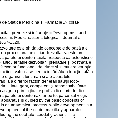
a de Stat de Medicină și Farmacie „Nicolae
xilar: premize și influenţe = Development and
ces. In: Medicina stomatologică = Journal of
 1857-1328.
ezvoltare este ghidat de conceptele de bază ale
ste un proces anatomic, iar dezvoltarea este un
 aparatului dento-maxilar respectă caracteristicile
Particularităţile dezvoltării prenatale şi postnatale
ctorilor funcţionali de iritare şi stimulare, erupţia
tactice, valoroase pentru încărcătura funcţională a
ale organismului uman şi ale aparatului
bilă a diferitor factori generali sau/şi loco-
atul inteligent, competent şi responsabil între
 asigura prin mijloace profilactice, ortodontice,
 aparatului dentomaxilar pe tot parcursul vieţii.
pparatus is guided by the basic concepts of
th is an anatomical process, while development is a
velopment of the dento–maxillary apparatus
ncluding the cephalo–caudal gradient. The