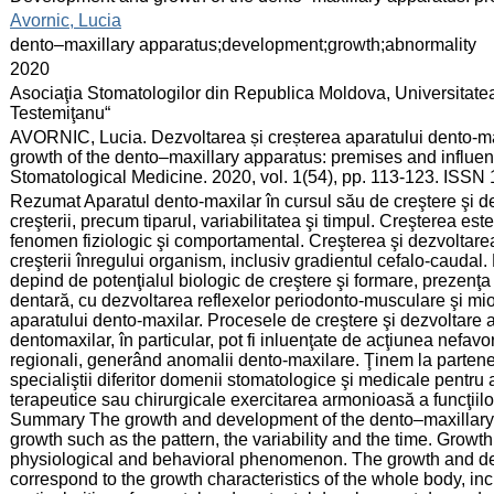
:
Avornic, Lucia
:
dento–maxillary apparatus;development;growth;abnormality
:
2020
:
Asociaţia Stomatologilor din Republica Moldova, Universitate
Testemiţanu“
:
AVORNIC, Lucia. Dezvoltarea și creșterea aparatului dento-ma
growth of the dento–maxillary apparatus: premises and influen
Stomatological Medicine. 2020, vol. 1(54), pp. 113-123. ISSN
:
Rezumat Aparatul dento-maxilar în cursul său de creştere şi d
creşterii, precum tiparul, variabilitatea şi timpul. Creşterea e
fenomen fiziologic şi comportamental. Creşterea şi dezvoltarea
creşterii înregului organism, inclusiv gradientul cefalo-caudal. 
depind de potenţialul biologic de creştere şi formare, prezenţa fa
dentară, cu dezvoltarea reflexelor periodonto-musculare şi mio
aparatului dento-maxilar. Procesele de creştere şi dezvoltare 
dentomaxilar, în particular, pot fi inluenţate de acţiunea nefavora
regionali, generând anomalii dento-maxilare. Ţinem la parteneri
specialiştii diferitor domenii stomatologice şi medicale pentru a
terapeutice sau chirurgicale exercitarea armonioasă a funcţiilor
Summary The growth and development of the dento–maxillary a
growth such as the pattern, the variability and the time. Grow
physiological and behavioral phenomenon. The growth and de
correspond to the growth characteristics of the whole body, i