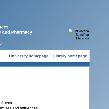
ences
ne and Pharmacy
)
University homepage
|
Library homepage
nfluenţe
emises and influences