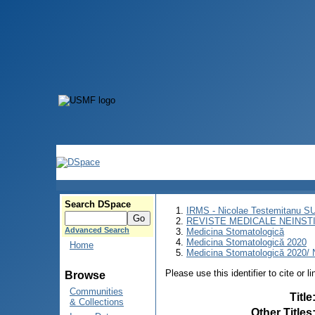
Search DSpace
IRMS - Nicolae Testemitanu 
REVISTE MEDICALE NEINST
Advanced Search
Medicina Stomatologică
Medicina Stomatologică 2020
Home
Medicina Stomatologică 2020/ N
Please use this identifier to cite or l
Browse
Communities
Title
& Collections
Other Titles