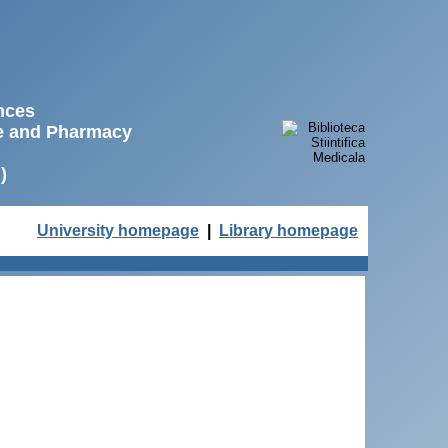
ences
ne and Pharmacy
)
University homepage
|
Library homepage