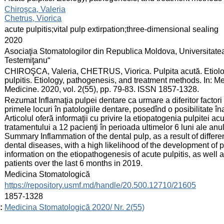
:
Chiroşca, Valeria
Chetrus, Viorica
:
acute pulpitis;vital pulp extirpation;three-dimensional sealing
:
2020
:
Asociaţia Stomatologilor din Republica Moldova, Universitate
Testemiţanu“
:
CHIROŞCA, Valeria, CHETRUS, Viorica. Pulpita acută. Etiolog
pulpitis. Etiology, pathogenesis, and treatment methods. In: M
Medicine. 2020, vol. 2(55), pp. 79-83. ISSN 1857-1328.
:
Rezumat Inflamaţia pulpei dentare ca urmare a diferitor factori l
primele locuri în patologiile dentare, posedînd o posibilitate în
Articolul oferă informaţii cu privire la etiopatogenia pulpitei a
tratamentului a 12 pacienţi în perioada ultimelor 6 luni ale anu
Summary Inflammation of the dental pulp, as a result of differe
dental diseases, with a high likelihood of the development of 
information on the etiopathogenesis of acute pulpitis, as well a
patients over the last 6 months in 2019.
:
Medicina Stomatologică
:
https://repository.usmf.md/handle/20.500.12710/21605
:
1857-1328
:
Medicina Stomatologică 2020/ Nr. 2(55)