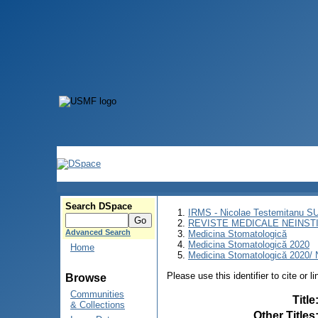
Search DSpace
IRMS - Nicolae Testemitanu 
REVISTE MEDICALE NEINST
Advanced Search
Medicina Stomatologică
Medicina Stomatologică 2020
Home
Medicina Stomatologică 2020/ N
Please use this identifier to cite or l
Browse
Communities
Title
& Collections
Other Titles