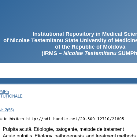
Institutional Repository in Medical Sci
of Nicolae Testemitanu State University of Medici
of the Republic of Moldova
(IRMS –
Nicolae Testemitanu
SUMPh
SUMPh
ITUȚIONALE
r. 2(55)
ink to this item:
http://hdl.handle.net/20.500.12710/21605
:
Pulpita acută. Etiologie, patogenie, metode de tratament
:
Acute pulpitis. Etiology, pathogenesis, and treatment methods