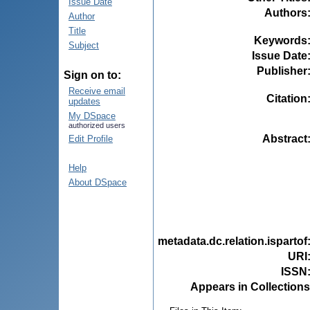
Issue Date
Authors
Author
Title
Keywords
Subject
Issue Date
Publisher
Sign on to:
Receive email
Citation
updates
My DSpace
authorized users
Abstract
Edit Profile
Help
About DSpace
metadata.dc.relation.ispartof
URI
ISSN
Appears in Collections