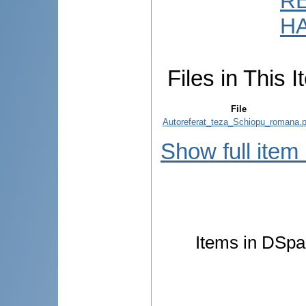
R
HA
Files in This I
File
Autoreferat_teza_Schiopu_romana.p
Show full item
Items in DSpac