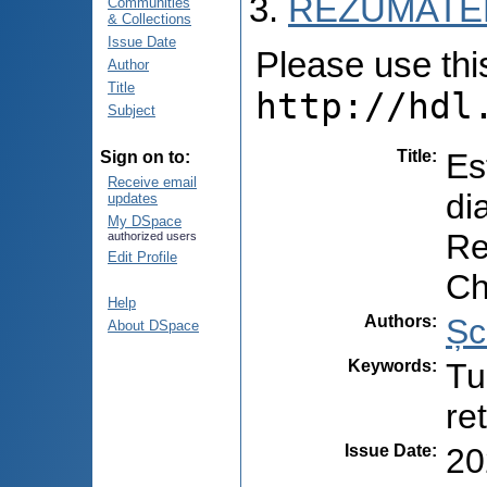
REZUMATEL
Communities
& Collections
Issue Date
Please use this 
Author
Title
http://hdl
Subject
Title
:
Es
Sign on to:
Receive email
di
updates
My DSpace
Re
authorized users
Edit Profile
Ch
Help
Authors
:
Șc
About DSpace
Keywords
:
Tu
re
Issue Date
:
20