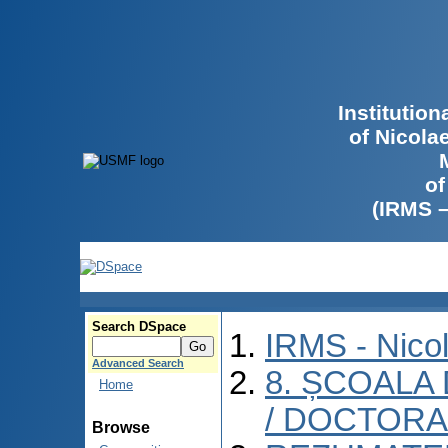
Institutio
of Nicola
of
(IRMS 
Search DSpace
IRMS - Nico
Advanced Search
8. ȘCOALA
Home
/ DOCTORA
Browse