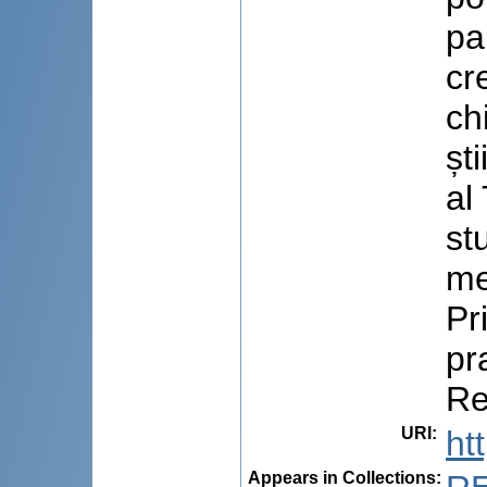
pa
cr
ch
șt
al
stu
me
Pr
pr
Re
URI
:
ht
Appears in Collections: