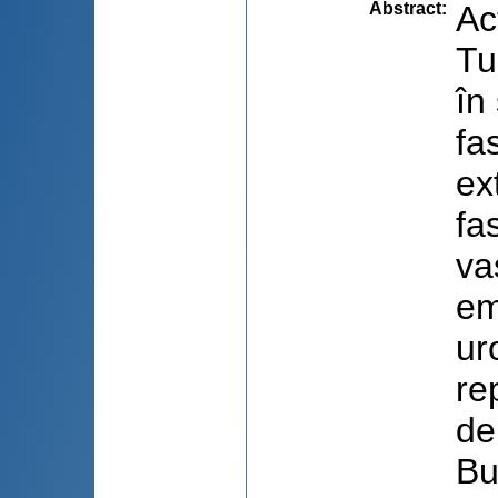
Abstract
:
Ac
Tu
în
fa
ex
fa
va
em
ur
re
de
Bu