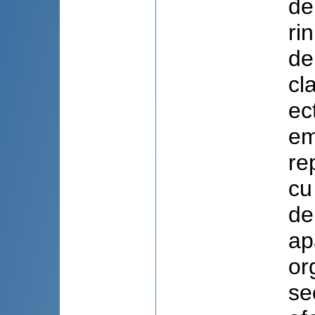
de
ri
de
cl
ec
em
re
cu
de
ap
or
se