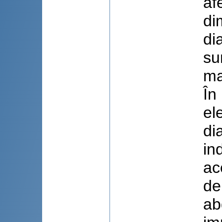
af
di
di
su
ma
În
el
di
in
ac
de
ab