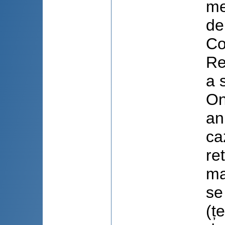
me
de
Co
Re
a 
On
an
ca
re
ma
se
(ț