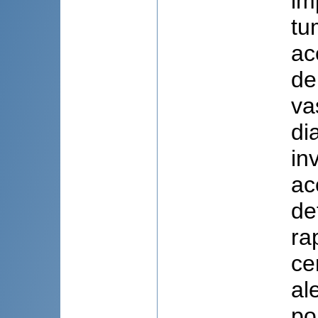
im
tu
ac
de
va
di
in
ac
de
ra
ce
al
po