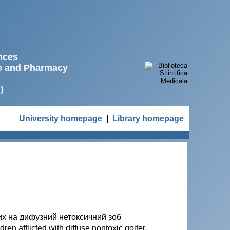
ences
ne and Pharmacy
)
University homepage
|
Library homepage
орих на дифузний нетоксичний зоб
ren afflicted with diffuse nontoxic goiter