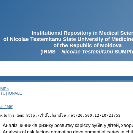
Institutional Repository in Medical Sci
of Nicolae Testemitanu State University of Medici
of the Republic of Moldova
(IRMS –
Nicolae Testemitanu
SUMPh
SUMPh
ITUȚIONALE
r. 1(46)
ink to this item:
http://hdl.handle.net/20.500.12710/21753
:
Аналіз чинників ризику розвитку карієсу зубів у дітей, хв
:
Analysis of risk factors promoting development of caries in child