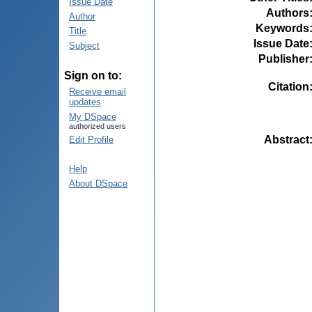
Issue Date
Authors
Author
Keywords
Title
Issue Date
Subject
Publisher
Sign on to:
Citation
Receive email
updates
My DSpace
authorized users
Abstract
Edit Profile
Help
About DSpace