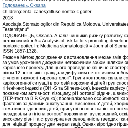
:
Годованець, Oksana
:
children;dental caries;diffuse nontoxic goiter
:
2018
:
Asociaţia Stomatologilor din Republica Moldova, Universitate
Testemiţanu“
:
ГОДОВАНЕЦЬ, Oksana. Аналіз чинників ризику розвитку кар
нетоксичний зоб = Analysis of risk factors promoting developmen
nontoxic goiter. In: Medicina stomatologică = Journal of Stomat
ISSN 1857-1328.
:
Резюме Метою дослідження є встановлення механізмів фор
за умов ураження дифузним нетоксичним зобом шляхом оці
каріозного процесу. Для цього проведено клінічне спостере
віком 12 років, які страждали дифузним нетоксичним зобом.
ступеня тяжкості тиреопатології. Групи контролю склали сом
карієсогенної ситуації в ротовій порожнині дітей груп сп
гігієнічних індексів (OHI-S та Silness-Loe), індексів карієсу
показником активності лізоциму, рН ротової рідини, швидко
(ТЕР-тест за В.Р. Окушко); проаналізовано особливості ха
факторів за даними анкетування. Висновки. У дітей, хворих
соматично здорових дітей, присутні основні карієсогенні 
незадовільна гігієна ротової порожнини; вуглеводний, оск
високому рівні та структурна неповноцінність твердих тк
для ініціації процесу демінералізації. Однак вірогідно гір