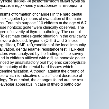
суттєве зниження резистентності емалі зубів за
ультатом відхилень у метаболізмі в твердих та
ї.
isms of formation of changes in the hard dental
nontoxic goiter by means of evaluation of the main
ss. Fore this purpose 110 children at the age of 6-7
fuse nontoxic goiter were clinically observed. The
ee of severity of thyroid pathology. The control
o estimate caries-genic situation in the oral cavity
ces were detected: hygienic (OHI-S and Silness-
g, filled), DMF +df),condition of the local immunity
 salivation, dental enamel resistance test (TER-test
actors were analyzed by the findings of the survey
 in children afflicted with diffuse nontoxic goiter
denced by unsatisfactory oral hygiene; carbohydrate,
 immaturity of the dental hard tissues which
 demineralization. Although, against the ground of
se which is indicative of a sufficient decrease of
logy. To our mind, the changes found are the result
-alveolar apparatus in case of thyroid pathology.