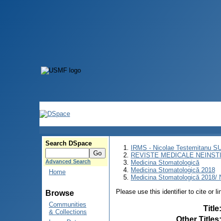
Search DSpace
IRMS - Nicolae Testemitanu 
REVISTE MEDICALE NEINST
Advanced Search
Medicina Stomatologică
Medicina Stomatologică 2018
Home
Medicina Stomatologică 2018/ N
Please use this identifier to cite or l
Browse
Communities
Title
& Collections
Other Titles