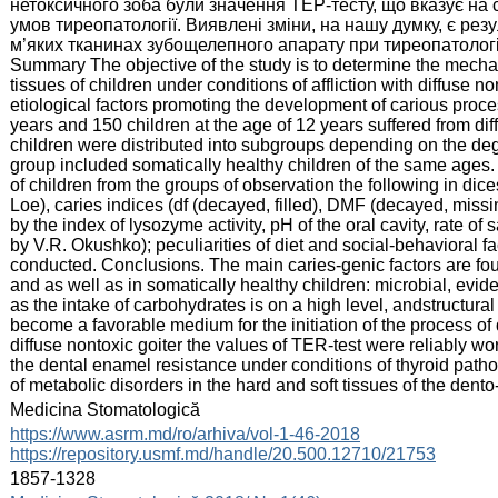
нетоксичного зоба були значення ТЕР-тесту, що вказує на 
умов тиреопатології. Виявлені зміни, на нашу думку, є рез
м’яких тканинах зубощелепного апарату при тиреопатологі
Summary The objective of the study is to determine the mechan
tissues of children under conditions of affliction with diffuse 
etiological factors promoting the development of carious proce
years and 150 children at the age of 12 years suffered from dif
children were distributed into subgroups depending on the degr
group included somatically healthy children of the same ages. T
of children from the groups of observation the following in di
Loe), caries indices (df (decayed, filled), DMF (decayed, missin
by the index of lysozyme activity, рН of the oral cavity, rate of
by V.R. Okushko); peculiarities of diet and social-behavioral f
conducted. Conclusions. The main caries-genic factors are found
and as well as in somatically healthy children: microbial, evi
as the intake of carbohydrates is on a high level, andstructural
become a favorable medium for the initiation of the process of
diffuse nontoxic goiter the values of TER-test were reliably wor
the dental enamel resistance under conditions of thyroid patho
of metabolic disorders in the hard and soft tissues of the dento
:
Medicina Stomatologică
:
https://www.asrm.md/ro/arhiva/vol-1-46-2018
https://repository.usmf.md/handle/20.500.12710/21753
:
1857-1328