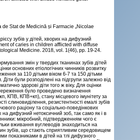
a de Stat de Medicină și Farmacie „Nicolae
ієсу зубів у дітей, хворих на дифузний
t of caries in children afflicted with diffuse
ological Medicine. 2018, vol. 1(46), pp. 19-24.
мування змін у твердих тканинах зубів дітей
нки основних етіологічних чинників розвитку
ження за 110 дітьми віком 6-7 та 150 дітьми
 Діти були розподілені на підгрупи залежно від
атично здорові діти того ж віку. Для оцінки
остереження було проведено визначення
 (кп, КПВ, КПВ+кп), стану місцевого імунітету за
сті слиновиділення, резистентності емалі зубів
рчового раціону та соціально-поведінкових
 на дифузний нетоксичний зоб, так само як і в
чинники: мікробний, підтвердженням чого є
ільки вживання вуглеводів знаходиться на
анин зубів, що стають сприятливим середовищем
шими показниками в дітей на тлі дифузного