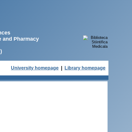
ences
ne and Pharmacy
)
University homepage
|
Library homepage