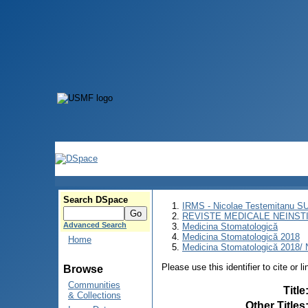
Search DSpace
IRMS - Nicolae Testemitanu 
REVISTE MEDICALE NEINST
Advanced Search
Medicina Stomatologică
Medicina Stomatologică 2018
Home
Medicina Stomatologică 2018/ N
Please use this identifier to cite or l
Browse
Communities
Title
& Collections
Other Titles