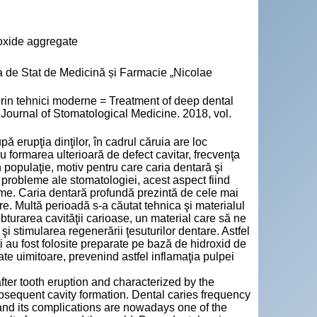
ioxide aggregate
a de Stat de Medicină și Farmacie „Nicolae
rin tehnici moderne = Treatment of deep dental
Journal of Stomatological Medicine. 2018, vol.
 erupţia dinţilor, în cadrul căruia are loc
u formarea ulterioară de defect cavitar, frecvenţa
 populaţie, motiv pentru care caria dentară şi
 probleme ale stomatologiei, acest aspect fiind
 lume. Caria dentară profundă prezintă de cele mai
tare. Multă perioadă s-a căutat tehnica şi materialul
bturarea cavităţii carioase, un material care să ne
 şi stimularea regenerării ţesuturilor dentare. Astfel
i au fost folosite preparate pe bază de hidroxid de
ltate uimitoare, prevenind astfel inflamaţia pulpei
ter tooth eruption and characterized by the
ubsequent cavity formation. Dental caries frequency
 and its complications are nowadays one of the