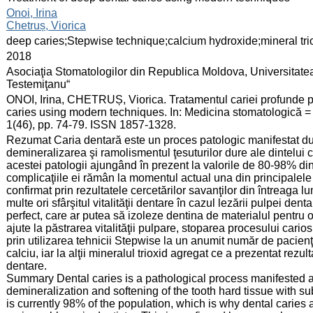
:
Onoi, Irina
Chetruș, Viorica
:
deep caries;Stepwise technique;calcium hydroxide;mineral tr
:
2018
:
Asociaţia Stomatologilor din Republica Moldova, Universitate
Testemiţanu“
:
ONOI, Irina, CHETRUȘ, Viorica. Tratamentul cariei profunde p
caries using modern techniques. In: Medicina stomatologică = 
1(46), pp. 74-79. ISSN 1857-1328.
:
Rezumat Caria dentară este un proces patologic manifestat după
demineralizarea şi ramolismentul ţesuturilor dure ale dintelui c
acestei patologii ajungând în prezent la valorile de 80-98% din
complicaţiile ei rămân la momentul actual una din principalele
confirmat prin rezultatele cercetărilor savanţilor din întreaga
multe ori sfârşitul vitalităţii dentare în cazul lezării pulpei den
perfect, care ar putea să izoleze dentina de materialul pentru o
ajute la păstrarea vitalităţii pulpare, stoparea procesului carios
prin utilizarea tehnicii Stepwise la un anumit număr de pacienţ
calciu, iar la alţii mineralul trioxid agregat ce a prezentat rezu
dentare.
Summary Dental caries is a pathological process manifested af
demineralization and softening of the tooth hard tissue with s
is currently 98% of the population, which is why dental caries