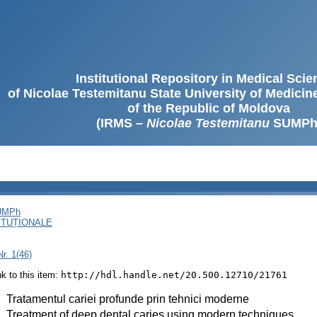
Institutional Repository in Medical Sci
of Nicolae Testemitanu State University of Medici
of the Republic of Moldova
(IRMS –
Nicolae Testemitanu
SUMPh
SUMPh
ITUȚIONALE
r. 1(46)
ink to this item:
http://hdl.handle.net/20.500.12710/21761
:
Tratamentul cariei profunde prin tehnici moderne
:
Treatment of deep dental caries using modern techniques