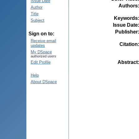
Issue Date
Authors
Author
Title
Keywords
Subject
Issue Date
Publisher
Sign on to:
Receive email
Citation
updates
My DSpace
authorized users
Abstract
Edit Profile
Help
About DSpace