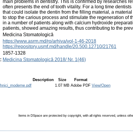
main problems in dentistry. This is confirmed by researches re
often presents the end of tooth vitality. For a long time dentist
that could isolate the dentin from the filling material, a material
to stop the carious process and stimulate the regeneration of 
in a number of patients along with calcium hydroxide preparati
patients, showed amazing results, thus contributing to the prev
:
Medicina Stomatologică
:
https://www.asrm.md/ro/arhiva/vol-1-46-2018
https://repository.usmf.md/handle/20.500.12710/21761
:
1857-1328
:
Medicina Stomatologică 2018/ Nr. 1(46)
Description
Size
Format
ehnici_moderne.pdf
1.07 MB
Adobe PDF
View/Open
Items in DSpace are protected by copyright, with all rights reserved, unless oth