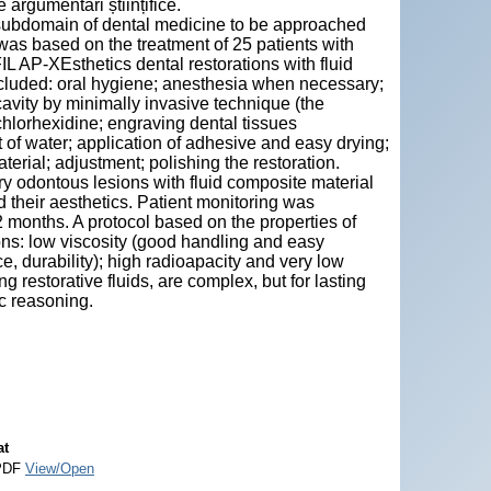
argumentari științifice.
ch subdomain of dental medicine to be approached
as based on the treatment of 25 patients with
L AP-XEsthetics dental restorations with fluid
ncluded: oral hygiene; anesthesia when necessary;
 cavity by minimally invasive technique (the
 chlorhexidine; engraving dental tissues
 of water; application of adhesive and easy drying;
erial; adjustment; polishing the restoration.
ary odontous lesions with fluid composite material
d their aesthetics. Patient monitoring was
2 months. A protocol based on the properties of
ons: low viscosity (good handling and easy
, durability); high radioapacity and very low
 restorative fluids, are complex, but for lasting
ic reasoning.
at
PDF
View/Open