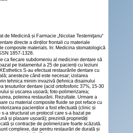
at de Medicină și Farmacie „Nicolae Testemiţanu“
e directe a dinților frontali cu materiale
able composite materials. In: Medicina stomatologică
 ISSN 1857-1328.
ite ca fiecare subdomeniu al medicinei dentare să
bazat pe tratamentul a 25 de pacienți cu leziuni
sthetics S-au efectuat restaurările dentare cu
rală; anestezie când este necesar; izolarea
prin tehnica minim invazivă (tehnica disainului
ea țesuturilor dentare (acid ortofosforic 37%, 15-30
vului și uscarea ușoară; foto-polimerizarea;
irea, poleirea restaurării. Rezultate. Urmare a
nare cu material composite fluide se pot reface cu
itorizarea pacienților a fost efectuată (clinic și
le s-a structurat un protocol care s-a bazat pe
nă și plasare ușoară); prezintă proprietăți
icată și contracție de polimerizare foarte scăzută.
sunt complexe, dar pentru restaurări de durată și