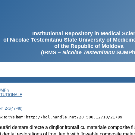
Institutional Repository in Medical Sci
of Nicolae Testemitanu State University of Medici
of the Republic of Moldova
(IRMS –
Nicolae Testemitanu
SUMPh
SUMPh
ITUȚIONALE
r. 2-3(47-48)
ink to this item:
http://hdl.handle.net/20.500.12710/21789
urări dentare directe a dinților frontali cu materiale compozite fl
t dental restorations of front teeth with flowable composite mater