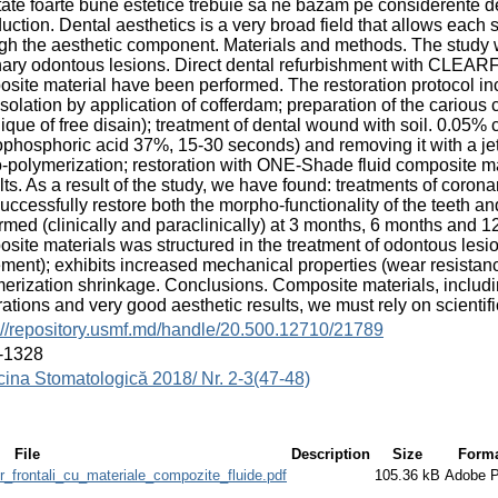
tate foarte bune estetice trebuie să ne bazăm pe considerente de 
duction. Dental aesthetics is a very broad field that allows ea
gh the aesthetic component. Materials and methods. The study w
ary odontous lesions. Direct dental refurbishment with CLEARFI
site material have been performed. The restoration protocol i
 isolation by application of cofferdam; preparation of the carious
ique of free disain); treatment of dental wound with soil. 0.05%
ophosphoric acid 37%, 15-30 seconds) and removing it with a jet
-polymerization; restoration with ONE-Shade fluid composite mat
ts. As a result of the study, we have found: treatments of coron
uccessfully restore both the morpho-functionality of the teeth an
rmed (clinically and paraclinically) at 3 months, 6 months and 1
site materials was structured in the treatment of odontous lesi
ment); exhibits increased mechanical properties (wear resistance
erization shrinkage. Conclusions. Composite materials, including
rations and very good aesthetic results, we must rely on scientif
://repository.usmf.md/handle/20.500.12710/21789
-1328
ina Stomatologică 2018/ Nr. 2-3(47-48)
File
Description
Size
Form
or_frontali_cu_materiale_compozite_fluide.pdf
105.36 kB
Adobe 