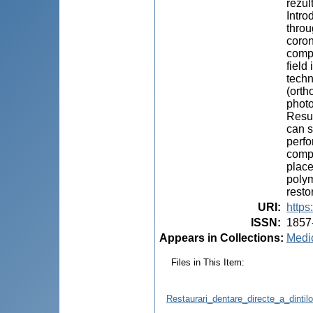
rezul
Intro
throu
coron
compo
field
techn
(orth
photo
Resul
can s
perfo
compo
place
polym
resto
URI
:
https
ISSN
:
1857
Appears in Collections:
Medic
Files in This Item:
Restaurari_dentare_directe_a_dintil