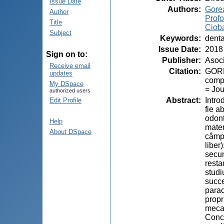
Issue Date
Authors
:
Gorea
Author
Profo
Title
Ciob
Subject
Keywords
:
denta
Issue Date
:
2018
Sign on to:
Publisher
:
Asoci
Receive email
Citation
:
GOREA
updates
compo
My DSpace
= Jou
authorized users
Abstract
:
Intro
Edit Profile
fie a
odont
Help
mater
About DSpace
câmpu
liber
secun
resta
studi
succe
parac
propr
mecan
Concl