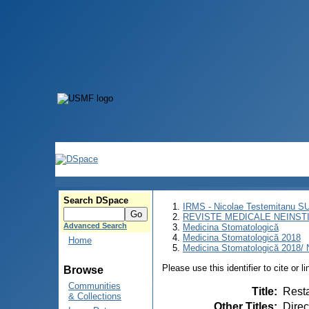
Search DSpace
IRMS - Nicolae Testemitanu 
REVISTE MEDICALE NEINST
Advanced Search
Medicina Stomatologică
Medicina Stomatologică 2018
Home
Medicina Stomatologică 2018/ N
Please use this identifier to cite or l
Browse
Communities
Title
:
Resta
& Collections
Other Titles
:
Direc