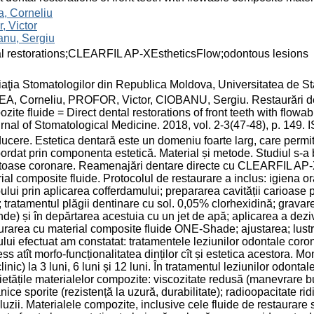
, Corneliu
r, Victor
anu, Sergiu
l restorations;CLEARFIL AP-XEstheticsFlow;odontous lesions
aţia Stomatologilor din Republica Moldova, Universitatea de St
, Corneliu, PROFOR, Victor, CIOBANU, Sergiu. Restaurări dentar
zite fluide = Direct dental restorations of front teeth with flow
rnal of Stomatological Medicine. 2018, vol. 2-3(47-48), p. 149.
ducere. Estetica dentară este un domeniu foarte larg, care perm
bordat prin componenta estetică. Material și metode. Studiul s-a 
oase coronare. Reamenajări dentare directe cu CLEARFIL AP-XE
ial composite fluide. Protocolul de restaurare a inclus: igiena o
lui prin aplicarea cofferdamului; prepararea cavității carioase 
); tratamentul plăgii dentinare cu sol. 0,05% clorhexidină; gravar
de) și în depărtarea acestuia cu un jet de apă; aplicarea a dezi
urarea cu material composite fluide ONE-Shade; ajustarea; lustru
ului efectuat am constatat: tratamentele leziunilor odontale coro
ss atît morfo-funcționalitatea dinților cît și estetica acestora. Mon
linic) la 3 luni, 6 luni și 12 luni. În tratamentul leziunilor odonta
ietățile materialelor compozite: viscozitate redusă (manevrare bu
ice sporite (rezistență la uzură, durabilitate); radioopacitate rid
uzii. Materialele compozite, inclusive cele fluide de restaurare 