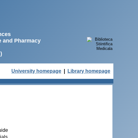
ences
ne and Pharmacy
)
University homepage
|
Library homepage
uide
ials