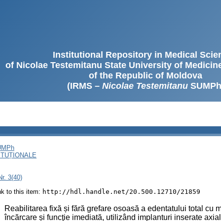
Institutional Repository in Medical Sci
of Nicolae Testemitanu State University of Medici
of the Republic of Moldova
(IRMS –
Nicolae Testemitanu
SUMPh
SUMPh
ITUȚIONALE
r. 3(40)
ink to this item:
http://hdl.handle.net/20.500.12710/21859
:
Reabilitarea fixă și fără grefare osoasă a edentatului total cu 
încărcare și funcţie imediată, utilizând implanturi inserate axial 