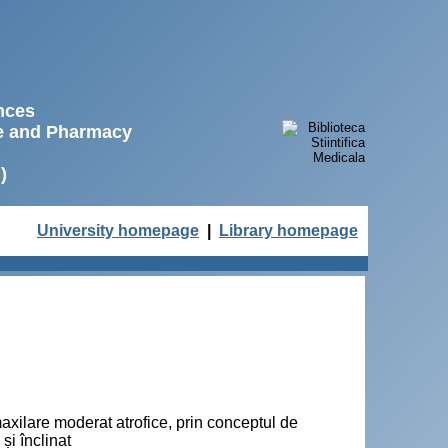
ences
ne and Pharmacy
)
University homepage
|
Library homepage
maxilare moderat atrofice, prin conceptul de
și înclinat