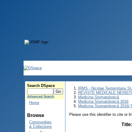
Search DSpace
IRMS - Nicolae Testemitanu 
REVISTE MEDICALE NEINST
Advanced Search
Medicina Stomatologică
Medicina Stomatologică 2016
Home
Medicina Stomatologică 2016/ N
Please use this identifier to cite or l
Browse
Communities
Title
& Collections