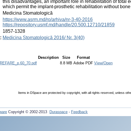
this disadvantages, an important role in rehabilitation of total
which permit the implant-prosthetic rehabilitation without bone 
:
Medicina Stomatologică
:
https://www.asrm.md/ro/arhiva/nr-3-40-2016
https://repository.usmf.md/handle/20.500.12710/21859
:
1857-1328
:
Medicina Stomatologică 2016/ Nr. 3(40)
Description
Size
Format
EFARE_p.60_70.pdf
8.8 MB
Adobe PDF
View/Open
Items in DSpace are protected by copyright, with all rights reserved, unless oth
ware
Copyright © 2002-2013
Duraspace
-
Feedback