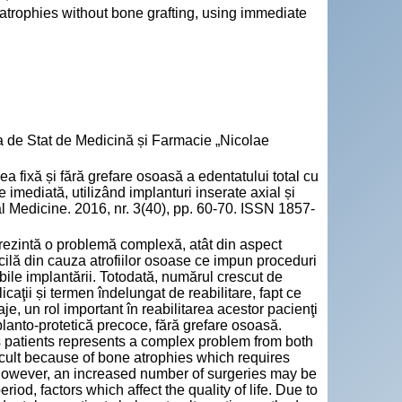
e atrophies without bone grafting, using immediate
a de Stat de Medicină și Farmacie „Nicolae
ixă și fără grefare osoasă a edentatului total cu
 imediată, utilizând implanturi inserate axial și
al Medicine. 2016, nr. 3(40), pp. 60-70. ISSN 1857-
eprezintă o problemă complexă, atât din aspect
ficilă din cauza atrofiilor osoase ce impun proceduri
bile implantării. Totodată, numărul crescut de
licaţii și termen îndelungat de reabilitare, fapt ce
aje, un rol important în reabilitarea acestor pacienţi
planto-protetică precoce, fără grefare osoasă.
s patients represents a complex problem from both
fficult because of bone atrophies which requires
 However, an increased number of surgeries may be
riod, factors which affect the quality of life. Due to