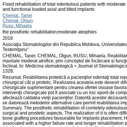
:
Fixed rehabilitation of total edentulous patients with moderat
and functional loaded axial and tilted implants
:
Chemal, Taner
Chemal, Olgun
Rusu, Mihaela
:
the prosthetic rehabilitation;moderate atrophies
:
2016
:
Asociaţia Stomatologilor din Republica Moldova, Universitate
Testemiţanu“
:
CHEMAL, Taner, CHEMAL, Olgun, RUSU, Mihaela. Reabilitarea f
maxilare moderat atrofice, prin conceptul de încărcare și funcţie
înclinat. In: Medicina stomatologică = Journal of Stomatologic
1328.
:
Rezumat. Reabilitarea protetică a pacienţilor edentaţi total r
chirurgical cât și protetic. Realizarea acesteia este deseori di
chirurgicale suplimentare pentru crearea ofertei osoase favora
intervenţii chirurgicale pot fi asociate cu un risc sporit de comp
afectează calitatea vieţii pacienţilor. Datorită acestor dezavant
se datorează metodelor alternative care permit reabilitarea im
Summary. The prosthetic rehabilitation of comletely edenulou
surgical and prostetic aspects. The realization of it is often di
bone grafting procedures favourable for implants placement.
associated with a higher failure rate and longer rehabilitation pe