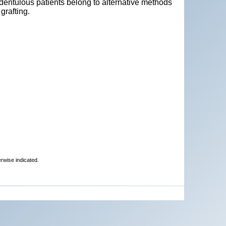
 edentulous patients belong to alternative methods
grafting.
erwise indicated.