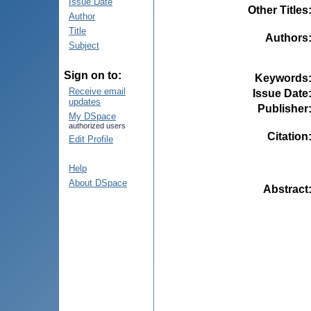
Issue Date
Other Titles
Author
Title
Authors
Subject
Sign on to:
Keywords
Receive email
Issue Date
updates
Publisher
My DSpace
authorized users
Citation
Edit Profile
Help
About DSpace
Abstract