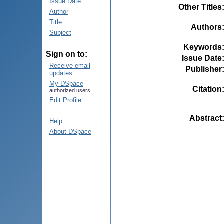
Issue Date
Other Titles
Author
Title
Authors
Subject
Keywords
Sign on to:
Issue Date
Receive email
Publisher
updates
My DSpace
Citation
authorized users
Edit Profile
Abstract
Help
About DSpace