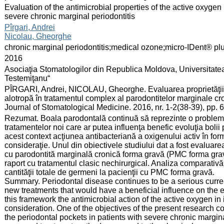
:
Evaluation of the antimicrobial properties of the active oxygen 
severe chronic marginal periodontitis
:
Pîrgari, Andrei
Nicolau, Gheorghe
:
chronic marginal periodontitis;medical ozone;micro-IDent® pl
:
2016
:
Asociaţia Stomatologilor din Republica Moldova, Universitate
Testemiţanu“
:
PÎRGARI, Andrei, NICOLAU, Gheorghe. Evaluarea proprietăţii a
alotropă în tratamentul complex al parodontitelor marginale cr
Journal of Stomatological Medicine. 2016, nr. 1-2(38-39), pp.
:
Rezumat. Boala parodontală continuă să reprezinte o problemă
tratamentelor noi care ar putea influenţa benefic evoluţia boli
acest context acţiunea antibacteriană a oxigenului activ în for
consideraţie. Unul din obiectivele studiului dat a fost evaluar
cu parodontită marginală cronică forma gravă (PMC forma grav
raport cu tratamentul clasic nechirurgical. Analiza comparativă
cantităţii totale de germeni la pacienţii cu PMC forma gravă.
Summary. Periodontal disease continues to be a serious curren
new treatments that would have a beneficial influence on the ev
this framework the antimicrobial action of the active oxygen in
consideration. One of the objectives of the present research co
the periodontal pockets in patients with severe chronic margin