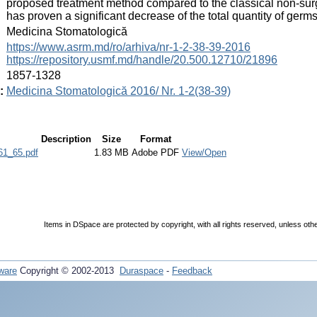
proposed treatment method compared to the classical non-surgi
has proven a significant decrease of the total quantity of germ
:
Medicina Stomatologică
:
https://www.asrm.md/ro/arhiva/nr-1-2-38-39-2016
https://repository.usmf.md/handle/20.500.12710/21896
:
1857-1328
:
Medicina Stomatologică 2016/ Nr. 1-2(38-39)
Description
Size
Format
1_65.pdf
1.83 MB
Adobe PDF
View/Open
Items in DSpace are protected by copyright, with all rights reserved, unless oth
ware
Copyright © 2002-2013
Duraspace
-
Feedback