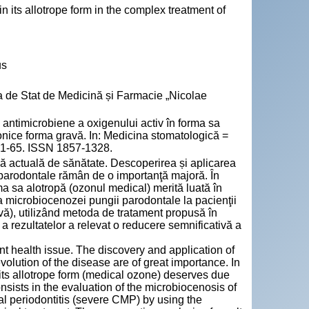
in its allotrope form in the complex treatment of
us
a de Stat de Medicină și Farmacie „Nicolae
ntimicrobiene a oxigenului activ în forma sa
onice forma gravă. In: Medicina stomatologică =
 61-65. ISSN 1857-1328.
 actuală de sănătate. Descoperirea și aplicarea
i parodontale rămân de o importanţă majoră. În
ma sa alotropă (ozonul medical) merită luată în
ea microbiocenozei pungii parodontale la pacienţii
ă), utilizând metoda de tratament propusă în
 a rezultatelor a relevat o reducere semnificativă a
t health issue. The discovery and application of
olution of the disease are of great importance. In
 its allotrope form (medical ozone) deserves due
nsists in the evaluation of the microbiocenosis of
al periodontitis (severe CMP) by using the