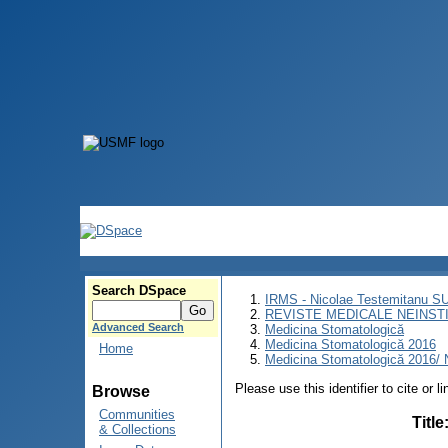
Search DSpace
IRMS - Nicolae Testemitanu 
REVISTE MEDICALE NEINST
Advanced Search
Medicina Stomatologică
Medicina Stomatologică 2016
Home
Medicina Stomatologică 2016/ N
Please use this identifier to cite or l
Browse
Communities
Title
& Collections