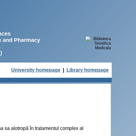
ences
ne and Pharmacy
)
University homepage
|
Library homepage
ma sa alotropă în tratamentul complex al