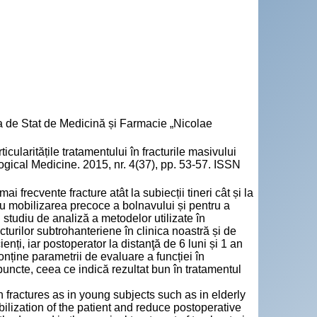
a de Stat de Medicină și Farmacie „Nicolae
ularitățile tratamentului în fracturile masivului
ogical Medicine. 2015, nr. 4(37), pp. 53-57. ISSN
 frecvente fracture atât la subiecții tineri cât și la
ru mobilizarea precoce a bolnavului și pentru a
 studiu de analiză a metodelor utilizate în
acturilor subtrohanteriene în clinica noastră și de
enți, iar postoperator la distanţă de 6 luni și 1 an
conține parametrii de evaluare a funcției în
 puncte, ceea ce indică rezultat bun în tratamentul
fractures as in young subjects such as in elderly
ilization of the patient and reduce postoperative