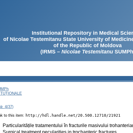
Institutional Repository in Medical Sci
of Nicolae Testemitanu State University of Medici
of the Republic of Moldova
(IRMS –
Nicolae Testemitanu
SUMPh
SUMPh
ITUȚIONALE
r. 4(37)
ink to this item:
http://hdl.handle.net/20.500.12710/21921
:
Particularitățile tratamentului în fracturile masivului trohanteria
:
Surgical treatment pecularities in trochanteric fractures