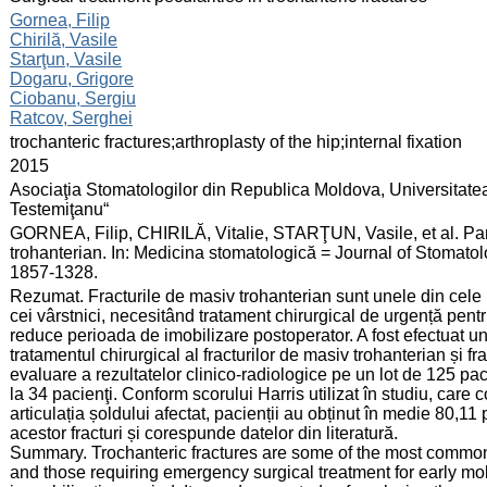
:
Gornea, Filip
Chirilă, Vasile
Starţun, Vasile
Dogaru, Grigore
Ciobanu, Sergiu
Ratcov, Serghei
:
trochanteric fractures;arthroplasty of the hip;internal fixation
:
2015
:
Asociaţia Stomatologilor din Republica Moldova, Universitate
Testemiţanu“
:
GORNEA, Filip, CHIRILĂ, Vitalie, STARŢUN, Vasile, et al. Partic
trohanterian. In: Medicina stomatologică = Journal of Stomatol
1857-1328.
:
Rezumat. Fracturile de masiv trohanterian sunt unele din cele mai
cei vârstnici, necesitând tratament chirurgical de urgență pent
reduce perioada de imobilizare postoperator. A fost efectuat un
tratamentul chirurgical al fracturilor de masiv trohanterian și fr
evaluare a rezultatelor clinico-radiologice pe un lot de 125 paci
la 34 pacienţi. Conform scorului Harris utilizat în studiu, care 
articulația șoldului afectat, pacienții au obținut în medie 80,11
acestor fracturi și corespunde datelor din literatură.
Summary. Trochanteric fractures are some of the most common 
and those requiring emergency surgical treatment for early mob