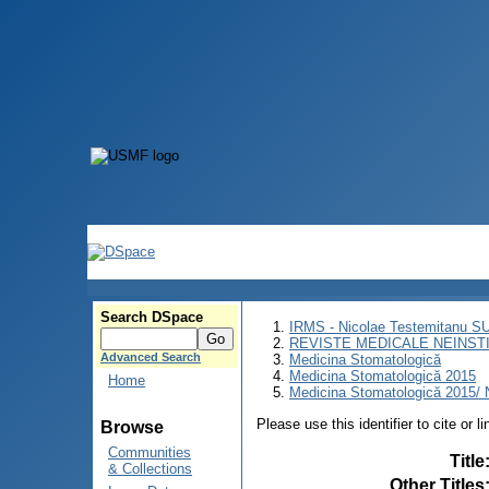
Search DSpace
IRMS - Nicolae Testemitanu 
REVISTE MEDICALE NEINST
Advanced Search
Medicina Stomatologică
Medicina Stomatologică 2015
Home
Medicina Stomatologică 2015/ N
Please use this identifier to cite or l
Browse
Communities
Title
& Collections
Other Titles