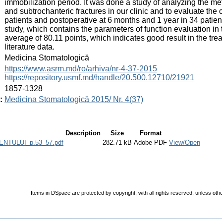
immobilization period. It was done a study of analyzing the met
and subtrochanteric fractures in our clinic and to evaluate the 
patients and postoperative at 6 months and 1 year in 34 patient
study, which contains the parameters of function evaluation in t
average of 80.11 points, which indicates good result in the tre
literature data.
:
Medicina Stomatologică
:
https://www.asrm.md/ro/arhiva/nr-4-37-2015
https://repository.usmf.md/handle/20.500.12710/21921
:
1857-1328
:
Medicina Stomatologică 2015/ Nr. 4(37)
Description
Size
Format
NTULUI_p.53_57.pdf
282.71 kB
Adobe PDF
View/Open
Items in DSpace are protected by copyright, with all rights reserved, unless oth