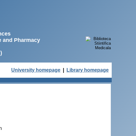
ences
ne and Pharmacy
)
University homepage
|
Library homepage
n