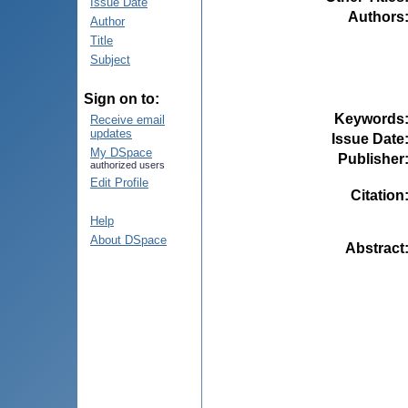
Issue Date
Authors
Author
Title
Subject
Sign on to:
Keywords
Receive email
updates
Issue Date
My DSpace
Publisher
authorized users
Edit Profile
Citation
Help
About DSpace
Abstract