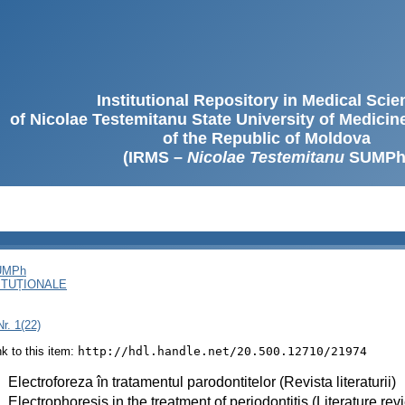
Institutional Repository in Medical Sci
of Nicolae Testemitanu State University of Medici
of the Republic of Moldova
(IRMS –
Nicolae Testemitanu
SUMPh
SUMPh
ITUȚIONALE
r. 1(22)
ink to this item:
http://hdl.handle.net/20.500.12710/21974
:
Electroforeza în tratamentul parodontitelor (Revista literaturii)
:
Electrophoresis in the treatment of periodontitis (Literature rev