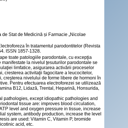
a de Stat de Medicină și Farmacie „Nicolae
roforeza în tratamentul parodontitelor (Revista
1-54. ISSN 1857-1328.
pe toate patologiile parodontale, cu excepţia
 manifestate la nivelul ţesuturilor parodontale se
laţiei limfatice, asigurarea activării proceselor
i, cresterea activitaţii fagocitare a leucocitelor,
i, creşterea nivelului de forme libere de hormoni în
rbtive. Pentru efectuarea electroforezei se utilizează
tamina B12, Lidază, Trental, Heparină, Honsurida,
al pathologies, except idiopathic pathologies and
iodontal tissue are: improves blood circulation,
e ATP level and oxygen pressure in tissue, increase
lial system, antibody production, increase the level
oresis are used: Vitamin C, Vitamin P, bromide
otinic acid, etc.