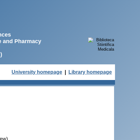
ences
ne and Pharmacy
)
University homepage
|
Library homepage
iew)