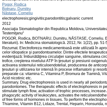
:
Pogor, Rodica
Botnaru, Dumitru
Năstase, Corneliu
:
electrophoresis;gingivitis;parodontitis;galvanic current
:
2012
:
Asociaţia Stomatologilor din Republica Moldova, Universitate
Testemiţanu“
:
POGOR, Rodica, BOTNARU, Dumitru, NĂSTASE, Corneliu. Elect
literaturii). In: Medicina stomatologică. 2012, Nr. 1(22), pp. 5
:
Rezumat. Electroforeza medicamentoasă este utilizată în aproa
celor idiopatice şi parodontoamelor. Dintre efectele terapeutice
evidenţiază: îmbunătăţirea circulaţiei sanguine, stimularea circu
trofice, creşterea nivelului ATP în ţesuturi şi presiunii oxigenulu
activarea sistemului reticuloendotelial, producerea de anticorp
ţesuturi şi utilizarea lor intensă în procese inflamatorii şi reso
preparate ca: vitamina C, Vitamina P, Bromura de Tiamină, Vi
Acid nicotinic etc.
Summary. Drug electrophoresis is used in nearly all periodont
parodontomes. The therapeutic effects of electrophoresis in per
stimulate lymph flow, activation of trophic processes, increas
phagocytic activity of leukocytes, activates the reticuloendothe
of free forms of hormones in tissues. To perform the electroph
Thiamine, Vitamin B12, Lidaze, Trental, Heparin, Honsurida, nic