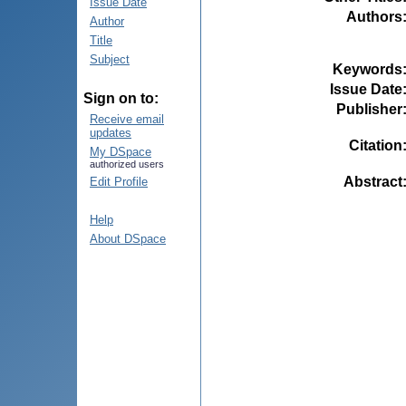
Issue Date
Authors
Author
Title
Subject
Keywords
Issue Date
Sign on to:
Publisher
Receive email
updates
Citation
My DSpace
authorized users
Abstract
Edit Profile
Help
About DSpace