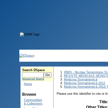
Search DSpace
IRMS - Nicolae Testemitanu 
REVISTE MEDICALE NEINST
Advanced Search
Medicina Stomatologică
Medicina Stomatologică 2012
Home
Medicina Stomatologică 2012/ N
Please use this identifier to cite or l
Browse
Communities
Title
& Collections
Other Titles