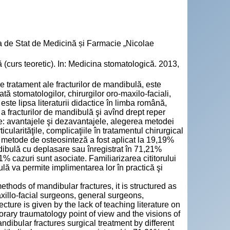
a de Stat de Medicină și Farmacie „Nicolae
 (curs teoretic). In: Medicina stomatologică. 2013,
e tratament ale fracturilor de mandibulă, este
tă stomatologilor, chirurgilor oro-maxilo-faciali,
 este lipsa literaturii didactice în limba română,
 fracturilor de mandibulă şi avînd drept reper
te: avantajele şi dezavantajele, alegerea metodei
ularităţile, complicaţiile în tratamentul chirurgical
te metode de osteosinteză a fost aplicat la 19,19%
ndibulă cu deplasare sau înregistrat în 71,21%
% cazuri sunt asociate. Familiarizarea cititorului
ulă va permite implimentarea lor în practică şi
ethods of mandibular fractures, it is structured as
axillo-facial surgeons, general surgeons,
cture is given by the lack of teaching literature on
ary traumatology point of view and the visions of
ibular fractures surgical treatment by different