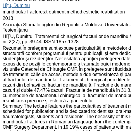
:
Hîţu, Dumitru
:
mandibular fractures;treatment method;esthetic reabilitation
:
2013
:
Asociaţia Stomatologilor din Republica Moldova, Universitate
Testemiţanu“
:
HÎŢU, Dumitru. Tratamentul chirurgical fracturilor de mandibulă
nr. 2(27), pp. 39-44. ISSN 1857-1328.
:
Rezumat În prelegere sunt expuse particularităţile metodelor d
structurată conform programului pentru publicaţii, şi este dedica
studenţilor şi rezidenţilor. Necesitatea apariţiei prelegerei date
expus de pe poziţiile contemporane a traumatologiei moderne a
viziunile Catedrei de Chirurgie OMF. În prelegere sunt ilucida
de tratament, căile de acces, metodele dde osteosinteză şi partic
al fracturilor de mandibulă. Tratamentul chirurgical prin diferi
cazuri din bolnavii cu fracturi de mandibulă. Fracturile de ma
cazuri şi duble 47,47% cazuri. Fracturile de mandibulă în 31,81
cu metodele de tratamentul chirurgical al fracturilor de mandib
reabilitarea precoce şi estetică a pacientului.
Summary The lecture features the particularities of treatment m
scheduled for publication and is dedicated to: dentists, oral-m
traumatologists, students and residents. The necessity of this le
mandibular fractures in Romanian language from the contempor
OMF Surgery Department. In 19.19% cases of patients with mand