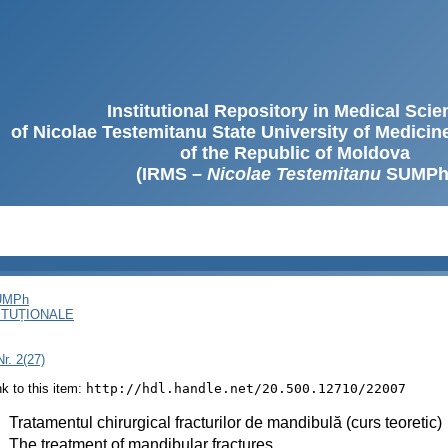
Institutional Repository in Medical Sci
of Nicolae Testemitanu State University of Medici
of the Republic of Moldova
(IRMS –
Nicolae Testemitanu
SUMPh
SUMPh
ITUȚIONALE
r. 2(27)
ink to this item:
http://hdl.handle.net/20.500.12710/22007
:
Tratamentul chirurgical fracturilor de mandibulă (curs teoretic)
:
The treatment of mandibular fractures