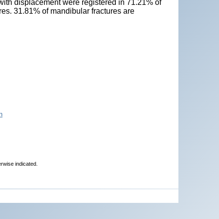
with displacement were registered in 71.21% of
res. 31.81% of mandibular fractures are
n
erwise indicated.