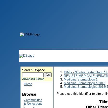
Search DSpace
IRMS - Nicolae Testemitanu 
REVISTE MEDICALE NEINST
Advanced Search
Medicina Stomatologică
Medicina Stomatologică 2013
Home
Medicina Stomatologică 2013/ N
Please use this identifier to cite or l
Browse
Communities
Title
& Collections
Other Titles