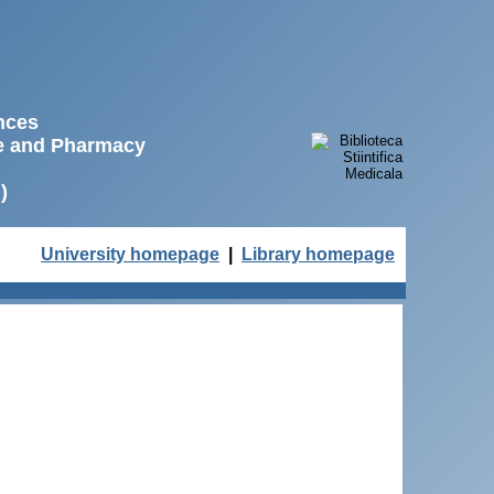
ences
ne and Pharmacy
)
University homepage
|
Library homepage