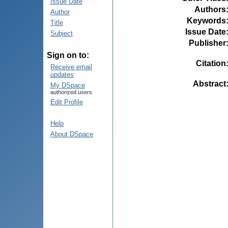
Issue Date
Authors
Author
Keywords
Title
Issue Date
Subject
Publisher
Sign on to:
Citation
Receive email
updates
Abstract
My DSpace
authorized users
Edit Profile
Help
About DSpace