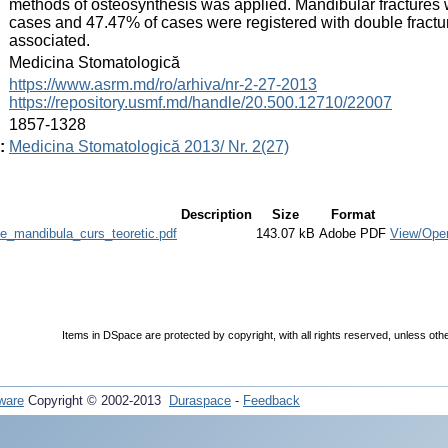
methods of osteosynthesis was applied. Mandibular fractures 
cases and 47.47% of cases were registered with double fractu
associated.
:
Medicina Stomatologică
:
https://www.asrm.md/ro/arhiva/nr-2-27-2013
https://repository.usmf.md/handle/20.500.12710/22007
:
1857-1328
:
Medicina Stomatologică 2013/ Nr. 2(27)
Description
Size
Format
_de_mandibula_curs_teoretic.pdf
143.07 kB
Adobe PDF
View/Ope
Items in DSpace are protected by copyright, with all rights reserved, unless oth
ware
Copyright © 2002-2013
Duraspace
-
Feedback