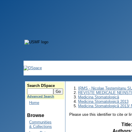
Search DSpace
IRMS - Nicolae Testemitanu 
REVISTE MEDICALE NEINST
Advanced Search
Medicina Stomatologică
Medicina Stomatologică 2013
Home
Medicina Stomatologică 2013/ N
Please use this identifier to cite or l
Browse
Communities
Title
& Collections
Authors