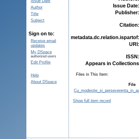
Issue Date
Issue Date
Author
Publisher
Title
Subject
Citation
Sign on to:
metadata.dc.relation.ispartof
Receive email
URI
updates
My DSpace
ISSN
authorized users
Edit Profile
Appears in Collections
Files in This Item:
Help
About DSpace
File
Cu_modestie_si_perseverenta_in_act
Show full item record