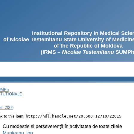
Institutional Repository in Medical Sci
of Nicolae Testemitanu State University of Medici
of the Republic of Moldova
(IRMS –
Nicolae Testemitanu
SUMPh
SUMPh
ITUȚIONALE
r. 2(27)
ink to this item:
http://hdl.handle.net/20.500.12710/22015
:
Cu modestie și perseverenţă în activitatea de toate zilele
:
Munteanu, Ion