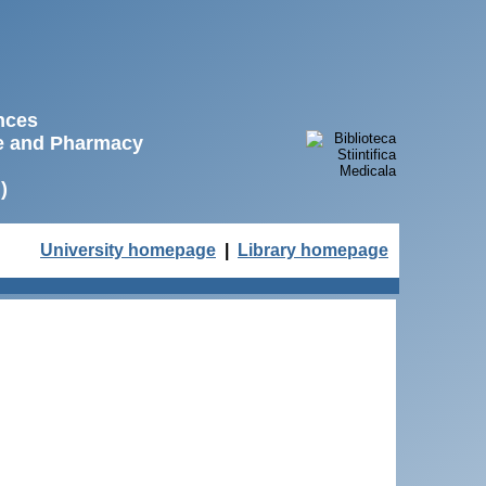
ences
ne and Pharmacy
)
University homepage
|
Library homepage