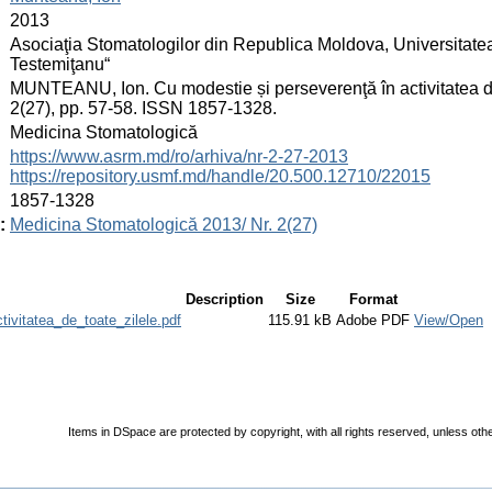
:
2013
:
Asociaţia Stomatologilor din Republica Moldova, Universitate
Testemiţanu“
:
MUNTEANU, Ion. Cu modestie și perseverenţă în activitatea de 
2(27), pp. 57-58. ISSN 1857-1328.
:
Medicina Stomatologică
:
https://www.asrm.md/ro/arhiva/nr-2-27-2013
https://repository.usmf.md/handle/20.500.12710/22015
:
1857-1328
:
Medicina Stomatologică 2013/ Nr. 2(27)
Description
Size
Format
ivitatea_de_toate_zilele.pdf
115.91 kB
Adobe PDF
View/Open
Items in DSpace are protected by copyright, with all rights reserved, unless oth