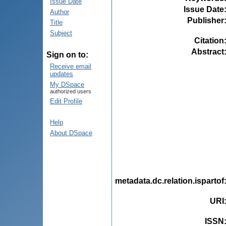
Issue Date
Issue Date
Author
Publisher
Title
Subject
Citation
Abstract
Sign on to:
Receive email
updates
My DSpace
authorized users
Edit Profile
Help
About DSpace
metadata.dc.relation.ispartof
URI
ISSN