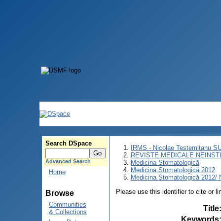
Search DSpace
IRMS - Nicolae Testemitanu 
REVISTE MEDICALE NEINST
Advanced Search
Medicina Stomatologică
Medicina Stomatologică 2012
Home
Medicina Stomatologică 2012/ N
Please use this identifier to cite or l
Browse
Communities
Title
& Collections
Keywords