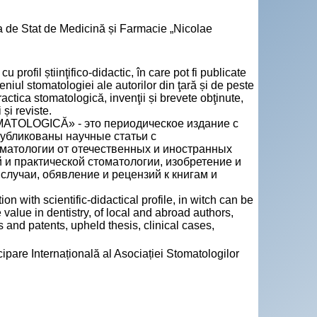
a de Stat de Medicină și Farmacie „Nicolae
fil știinţifico-didactic, în care pot fi publicate
eniul stomatologiei ale autorilor din ţară și de peste
ractica stomatologică, invenţii și brevete obţinute,
 și reviste.
LOGICĂ» - это периодическое издание с
публикованы научные статьи с
матологии от отечественных и иностранных
и практической стоматологии, изобретение и
случаи, обявление и рецензий к книгам и
th scientific-didactical profile, in witch can be
 value in dentistry, of local and abroad authors,
s and patents, upheld thesis, clinical cases,
pare Internațională al Asociației Stomatologilor