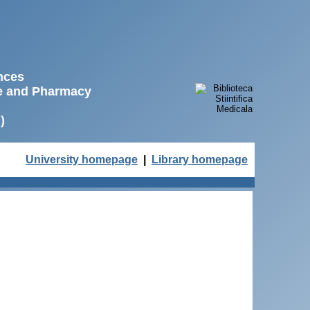
ences
ne and Pharmacy
)
University homepage
|
Library homepage