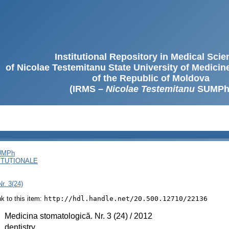
Institutional Repository in Medical Sci
of Nicolae Testemitanu State University of Medici
of the Republic of Moldova
(IRMS –
Nicolae Testemitanu
SUMPh
SUMPh
ITUȚIONALE
r. 3(24)
ink to this item:
http://hdl.handle.net/20.500.12710/22136
:
Medicina stomatologică. Nr. 3 (24) / 2012
:
dentistry