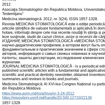
:
2012
:
Asociaţia Stomatologilor din Republica Moldova, Universitate
Testemiţanu“
:
Medicina stomatologică. 2012, nr. 3(24). ISSN 1857-1328.
:
Revista MEDICINA STOMATOLOGICĂ este o ediţie periodică cu pro
articole știinţifice de valoare fundamentală și aplicativă în dom
hotare, informaţii despre cele mai recente noutăţi în știinţa și p
teze susţinute, studii de cazuri clinice, avize și recenzii de cărţi
ИЗДАНИЕ MEDICINA STOMATOLOGICĂ «MEDICINA STOMATO
научно-дидактическим профилем, в котором могут быть о
фундаментальным и практическим значением в сфере сто
авторов, информация о самых свежых новинках в научной 
патенты, зашиты диссертации, исследование клинических 
журналам.
JOURNAL MEDICINA STOMATOLOGICĂ - is a periodical edition wi
published scientific articles with a fundamental and applicative
scientific and practical dentistry newsletter, obtained invention
summaries and reviews to books and journals.
:
Medicina Stomatologică: Al XVI-lea Congres Național cu partici
din Republica Moldova
:
https://www.asrm.md/ro/arhiva/nr-3-24-2012
https://repository.usmf.md/handle/20.500.12710/22136
:
1857-1328