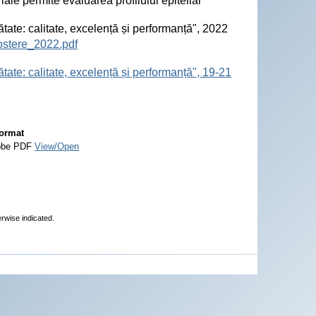
iale permite evaluarea profilului epitelial
ătate: calitate, excelență și performanță", 2022
ostere_2022.pdf
tate: calitate, excelență și performanță", 19-21
ormat
obe PDF
View/Open
erwise indicated.