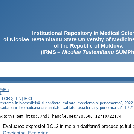
Institutional Repository in Medical Sci
of Nicolae Testemitanu State University of Medici
of the Republic of Moldova
(IRMS –
Nicolae Testemitanu
SUMPh
SUMPh
Ă
LOR ȘTIINȚIFICE
ercetarea în biomedicină și sănătate: calitate, excelență și performanță", 2022
ercetarea în biomedicină și sănătate: calitate, excelență și performanță", 19-
ink to this item:
http://hdl.handle.net/20.500.12710/22174
:
Evaluarea expresiei BCL2 în mola hidatiformă precoce (cifrul 
:
Grecichina, Ecaterina