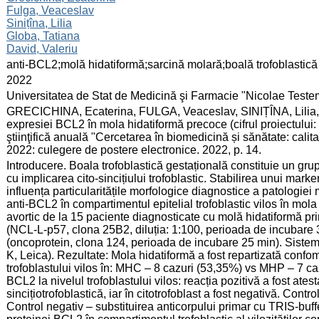
Fulga, Veaceslav
Sinițîna, Lilia
Globa, Tatiana
David, Valeriu
:
anti-BCL2;molă hidatiformă;sarcină molară;boală trofoblastică
:
2022
:
Universitatea de Stat de Medicină şi Farmacie "Nicolae Test
:
GRECICHINA, Ecaterina, FULGA, Veaceslav, SINIȚÎNA, Lilia,
expresiei BCL2 în mola hidatiformă precoce (cifrul proiectului:
ştiinţifică anuală "Cercetarea în biomedicină și sănătate: cali
2022: culegere de postere electronice. 2022, p. 14.
:
Introducere. Boala trofoblastică gestațională constituie un grup 
cu implicarea cito-sincițiului trofoblastic. Stabilirea unui mark
influența particularitățile morfologice diagnostice a patologie
anti-BCL2 în compartimentul epitelial trofoblastic vilos în mol
avortic de la 15 paciente diagnosticate cu molă hidatiformă pri
(NCL-L-p57, clona 25B2, diluția: 1:100, perioada de incubare 3
(oncoprotein, clona 124, perioada de incubare 25 min). Sist
K, Leica). Rezultate: Mola hidatiformă a fost repartizată confom
trofoblastului vilos în: MHC – 8 cazuri (53,35%) vs MHP – 7 ca
BCL2 la nivelul trofoblastului vilos: reacția pozitivă a fost at
sincițiotrofoblastică, iar în citotrofoblast a fost negativă. Cont
Control negativ – substituirea anticorpului primar cu TRIS-buff