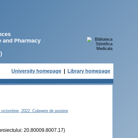
ences
ne and Pharmacy
)
University homepage
|
Library homepage
21 octombrie, 2022: Culegere de postere
proiectului: 20.80009.8007.17)