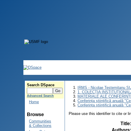
Search DSpace
IRMS - Nicolae Testemitanu 
1. COLECȚIA INSTITUȚIONAL
Advanced Search
MATERIALE ALE CONFERINȚE
Conferinţa ştiinţifică anuală "C
Home
Conferinţa ştiinţifică anuală "C
Please use this identifier to cite or l
Browse
Communities
Title
& Collections
Authors