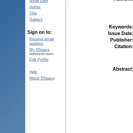
Issue Date
Author
Title
Subject
Keywords
Sign on to:
Issue Date
Receive email
Publisher
updates
Citation
My DSpace
authorized users
Edit Profile
Abstract
Help
About DSpace