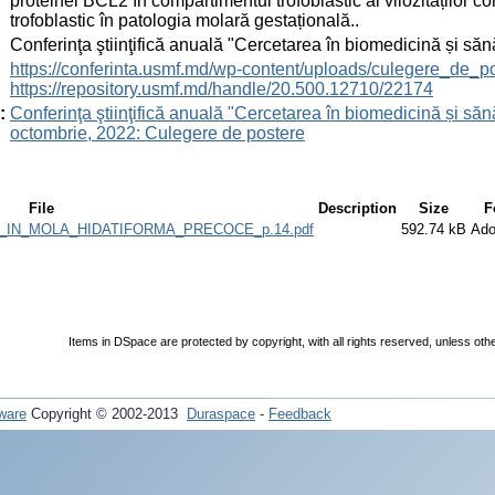
proteinei BCL2 în compartimentul trofoblastic al vilozităților cor
trofoblastic în patologia molară gestațională..
:
Conferinţa ştiinţifică anuală "Cercetarea în biomedicină și săn
:
https://conferinta.usmf.md/wp-content/uploads/culegere_de_p
https://repository.usmf.md/handle/20.500.12710/22174
:
Conferinţa ştiinţifică anuală "Cercetarea în biomedicină și sănă
octombrie, 2022: Culegere de postere
File
Description
Size
F
_IN_MOLA_HIDATIFORMA_PRECOCE_p.14.pdf
592.74 kB
Ad
Items in DSpace are protected by copyright, with all rights reserved, unless oth
ware
Copyright © 2002-2013
Duraspace
-
Feedback