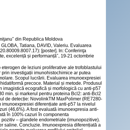
emiţanu" din Republica Moldova
 GLOBA, Tatiana, DAVID, Valeriu. Evaluarea
 20.80009.8007.17): [poster]. In: Conferinţa
tate, excelență și performanță", 19-21 octombrie
eterogen de leziuni proliferative ale trofoblastului
er prin investigații imunohistochimice ar putea
i molare. Scopul lucrării. Evaluarea imunoexpresiei
a hidatiformă precoce. Material și metode. Produsul
n imagistică ecografică și morfologică cu anti-p57
0 min. și markerul pentru proteina Bcl2: anti-Bcl2
emul de detecție: NovolinkTM MaxPolimer (RE7280-
 imunoexpresiei diferențiate anti-p57 la nivelul
zuri (46,6%). A fost evaluată imunoexpresia anti-
estată în 100% cazuri în componenta
rol pozitiv – glandele endometriale (imunopozitive).
er saline. Concluzie. Imunoexpresia diferențiată a