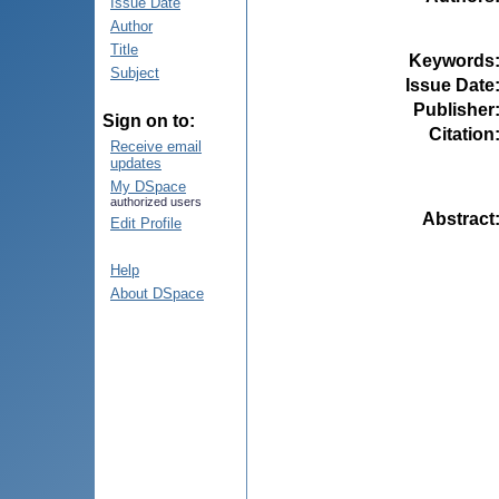
Issue Date
Author
Title
Keywords
Subject
Issue Date
Publisher
Sign on to:
Citation
Receive email
updates
My DSpace
authorized users
Abstract
Edit Profile
Help
About DSpace