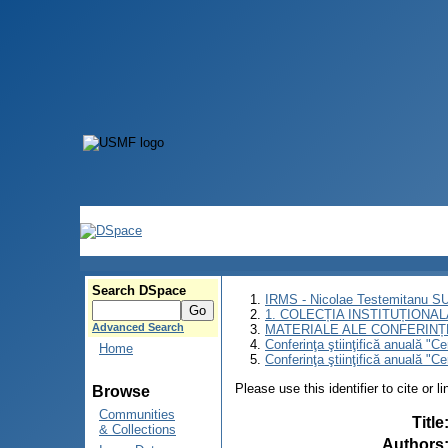
Search DSpace
IRMS - Nicolae Testemitanu 
1. COLECȚIA INSTITUȚIONAL
Advanced Search
MATERIALE ALE CONFERINȚE
Conferinţa ştiinţifică anuală "C
Home
Conferinţa ştiinţifică anuală "C
Please use this identifier to cite or l
Browse
Communities
Title
& Collections
Authors