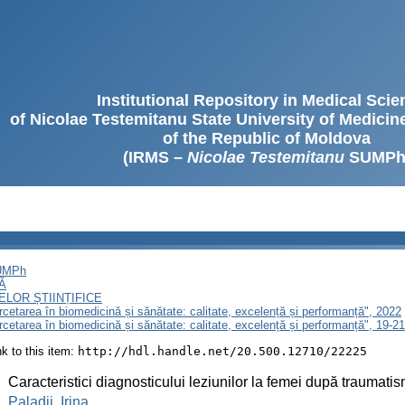
Institutional Repository in Medical Sci
of Nicolae Testemitanu State University of Medici
of the Republic of Moldova
(IRMS –
Nicolae Testemitanu
SUMPh
SUMPh
Ă
LOR ȘTIINȚIFICE
ercetarea în biomedicină și sănătate: calitate, excelență și performanță", 2022
ercetarea în biomedicină și sănătate: calitate, excelență și performanță", 19-
ink to this item:
http://hdl.handle.net/20.500.12710/22225
:
Caracteristici diagnosticului leziunilor la femei după traumatis
:
Paladii, Irina