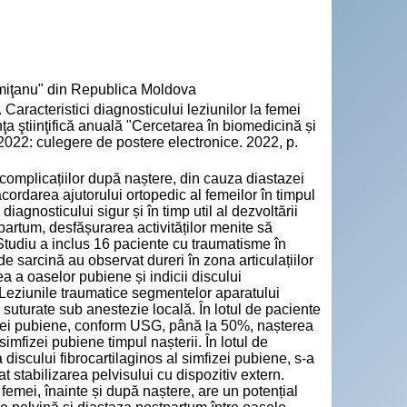
emiţanu" din Republica Moldova
acteristici diagnosticului leziunilor la femei
nţa ştiinţifică anuală "Cercetarea în biomedicină și
 2022: culegere de postere electronice. 2022, p.
 complicațiilor după naștere, din cauza diastazei
cordarea ajutorului ortopedic al femeilor în timpul
iagnosticului sigur și în timp util al dezvoltării
partum, desfășurarea activităților menite să
Studiu a inclus 16 paciente cu traumatisme în
de sarcină au observat dureri în zona articulațiilor
 a oaselor pubiene și indicii discului
. Leziunile traumatice segmentelor aparatului
i suturate sub anestezie locală. În lotul de paciente
mfizei pubiene, conform USG, până la 50%, nașterea
simfizei pubiene timpul nașterii. În lotul de
 discului fibrocartilaginos al simfizei pubiene, s-a
t stabilizarea pelvisului cu dispozitiv extern.
femei, înainte și după naștere, are un potențial