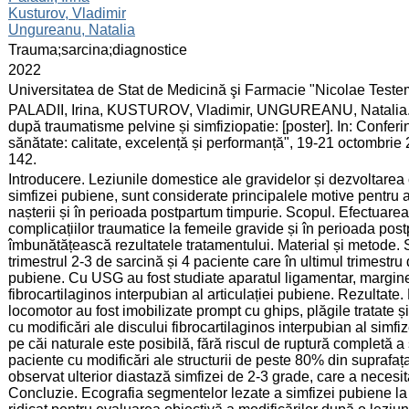
Kusturov, Vladimir
Ungureanu, Natalia
:
Trauma;sarcina;diagnostice
:
2022
:
Universitatea de Stat de Medicină şi Farmacie "Nicolae Test
:
PALADII, Irina, KUSTUROV, Vladimir, UNGUREANU, Natalia. Car
după traumatisme pelvine și simfiziopatie: [poster]. In: Conferi
sănătate: calitate, excelență și performanță", 19-21 octombrie
142.
:
Introducere. Leziunile domestice ale gravidelor și dezvoltarea
simfizei pubiene, sunt considerate principalele motive pentru a
nașterii și în perioada postpartum timpurie. Scopul. Efectuarea d
complicațiilor traumatice la femeile gravide și în perioada post
îmbunătățească rezultatele tratamentului. Material și metode. 
trimestrul 2-3 de sarcină și 4 paciente care în ultimul trimestru 
pubiene. Cu USG au fost studiate aparatul ligamentar, marginea
fibrocartilaginos interpubian al articulației pubiene. Rezultate
locomotor au fost imobilizate prompt cu ghips, plăgile tratate ș
cu modificări ale discului fibrocartilaginos interpubian al si
pe căi naturale este posibilă, fără riscul de ruptură completă a 
paciente cu modificări ale structurii de peste 80% din suprafața
observat ulterior diastază simfizei de 2-3 grade, care a necesita
Concluzie. Ecografia segmentelor lezate a simfizei pubiene la 