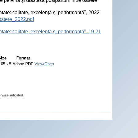
ne pelvină și diastaza postpartum între oasele
ătate: calitate, excelență și performanță", 2022
ostere_2022.pdf
tate: calitate, excelență și performanță", 19-21
Size
Format
.05 kB
Adobe PDF
View/Open
erwise indicated.