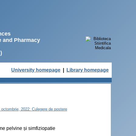
ences
ne and Pharmacy
)
University homepage
|
Library homepage
21 octombrie, 2022: Culegere de postere
me pelvine și simfiziopatie