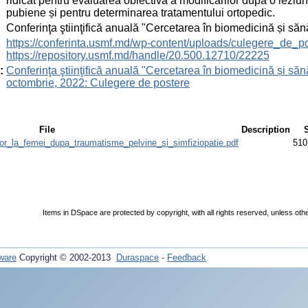
ridicat pentru evaluarea obiectivă a modificărilor după o leziu
pubiene și pentru determinarea tratamentului ortopedic.
:
Conferinţa ştiinţifică anuală "Cercetarea în biomedicină și săn
:
https://conferinta.usmf.md/wp-content/uploads/culegere_de_p
https://repository.usmf.md/handle/20.500.12710/22225
:
Conferinţa ştiinţifică anuală "Cercetarea în biomedicină și sănă
octombrie, 2022: Culegere de postere
File
Description
nilor_la_femei_dupa_traumatisme_pelvine_si_simfiziopatie.pdf
510
Items in DSpace are protected by copyright, with all rights reserved, unless oth
ware
Copyright © 2002-2013
Duraspace
-
Feedback