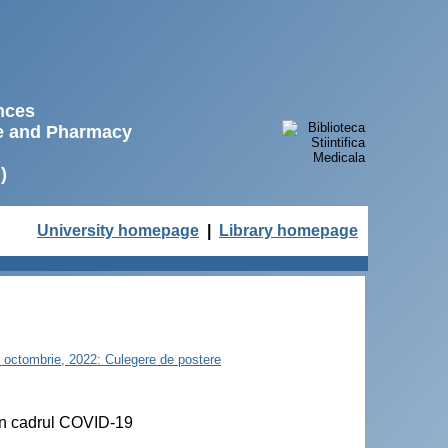
ences
ne and Pharmacy
)
University homepage
|
Library homepage
21 octombrie, 2022: Culegere de postere
în cadrul COVID-19