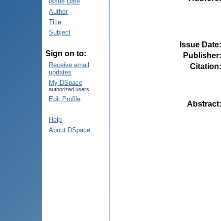
Issue Date
Author
Title
Subject
Issue Date
Sign on to:
Publisher
Receive email
Citation
updates
My DSpace
authorized users
Edit Profile
Abstract
Help
About DSpace