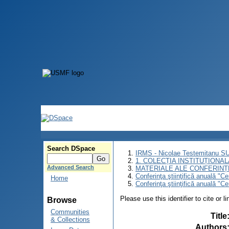
Search DSpace
IRMS - Nicolae Testemitanu 
1. COLECȚIA INSTITUȚIONAL
Advanced Search
MATERIALE ALE CONFERINȚE
Conferinţa ştiinţifică anuală "C
Home
Conferinţa ştiinţifică anuală "C
Please use this identifier to cite or l
Browse
Communities
Title
& Collections
Authors