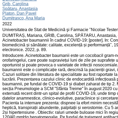
Grib, Carolina
Spătaru, Anastasia
Platon, Dan Pavel
Dumitrașco, Ana Maria
:
2022
:
Universitatea de Stat de Medicină şi Farmacie "Nicolae Test
:
DUMITRAȘ, Mariana, GRIB, Carolina, SPĂTARU, Anastasia, et 
Acinetobacter baumannii în cadrul COVID-19: [poster]. In: Confe
biomedicină și sănătate: calitate, excelență și performanță", 
electronice. 2022, p. 89.
:
Introducere. Acinetobacter baumanii este un cocobacil gram-negat
orofaringelui, care poate supraviețui luni de zile pe suprafețe
oportunist și poate provoca o varietate de infecții nosocomial
baumannii este o complicație rară, descrisă la pacienții gravi
Cazuri solitare din literatura de specialitate au fost raportate 
lucrării. Prezentarea cazului clinic de endocardită infecțioasă
baumannii, pe fundal de COVID-19 și diabet zaharat de tip 2. M
secția Pneumologie a SCM ”Sfânta Treime” în august 2020 cu P
externată recent dintr-un spital de profil COVID-19, unde timp de
datelor anamnestice, clinico-evolutive, paraclinice și cercetarea 
Pacienta la internare prezenta: dispnee la efort minim necesi
heptică, transpirații abundente, palpitații și xerostomie. Cu 5 a
2și hipertensiune . Obiectiv: raluri umede buloase mici în reg
120/40 mmHg hepatomegalie. Pe fundal de tratament antibacter