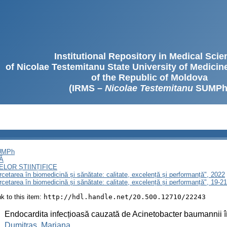
Institutional Repository in Medical Sci
of Nicolae Testemitanu State University of Medici
of the Republic of Moldova
(IRMS –
Nicolae Testemitanu
SUMPh
SUMPh
Ă
LOR ȘTIINȚIFICE
ercetarea în biomedicină și sănătate: calitate, excelență și performanță", 2022
ercetarea în biomedicină și sănătate: calitate, excelență și performanță", 19-
ink to this item:
http://hdl.handle.net/20.500.12710/22243
:
Endocardita infecțioasă cauzată de Acinetobacter baumannii 
:
Dumitraș, Mariana