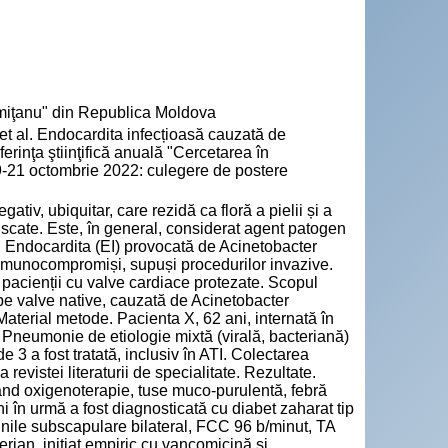
emiţanu" din Republica Moldova
al. Endocardita infecțioasă cauzată de
rinţa ştiinţifică anuală "Cercetarea în
19-21 octombrie 2022: culegere de postere
iv, ubiquitar, care rezidă ca floră a pielii și a
 uscate. Este, în general, considerat agent patogen
e. Endocardita (EI) provocată de Acinetobacter
, imunocompromiși, supuși procedurilor invazive.
la pacienții cu valve cardiace protezate. Scopul
 pe valve native, cauzată de Acinetobacter
aterial metode. Pacienta X, 62 ani, internată în
neumonie de etiologie mixtă (virală, bacteriană)
 3 a fost tratată, inclusiv în ATI. Colectarea
revistei literaturii de specialitate. Rezultate.
tând oxigenoterapie, tuse muco-purulentă, febră
ni în urmă a fost diagnosticată cu diabet zaharat tip
iunile subscapulare bilateral, FCC 96 b/minut, TA
ian, inițiat empiric cu vancomicină și