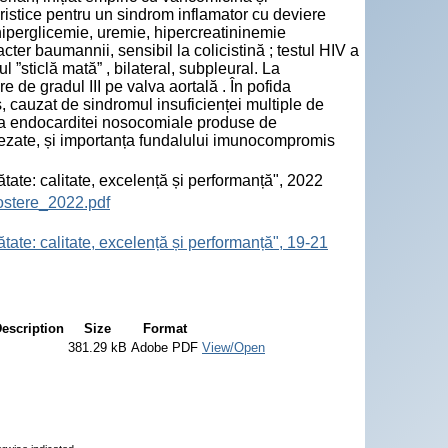
ristice pentru un sindrom inflamator cu deviere
hiperglicemie, uremie, hipercreatininemie
er baumannii, sensibil la colicistină ; testul HIV a
l ”sticlă mată” , bilateral, subpleural. La
e de gradul III pe valva aortală . În pofida
s, cauzat de sindromul insuficienței multiple de
tea endocarditei nosocomiale produse de
ezate, și importanța fundalului imunocompromis
ătate: calitate, excelență și performanță", 2022
ostere_2022.pdf
tate: calitate, excelență și performanță", 19-21
escription
Size
Format
381.29 kB
Adobe PDF
View/Open