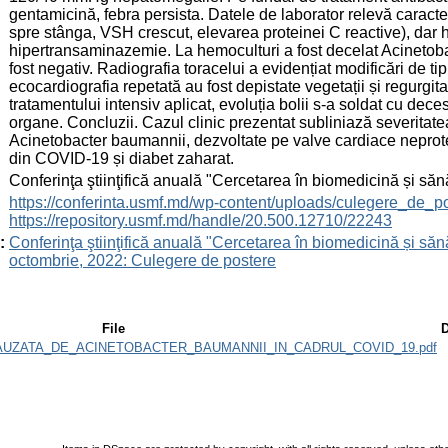
gentamicină, febra persista. Datele de laborator relevă caracte
spre stânga, VSH crescut, elevarea proteinei C reactive), dar 
hipertransaminazemie. La hemoculturi a fost decelat Acinetobact
fost negativ. Radiografia toracelui a evidențiat modificări de tipu
ecocardiografia repetată au fost depistate vegetații și regurgitar
tratamentului intensiv aplicat, evoluția bolii s-a soldat cu dece
organe. Concluzii. Cazul clinic prezentat subliniază severita
Acinetobacter baumannii, dezvoltate pe valve cardiace neprot
din COVID-19 și diabet zaharat.
:
Conferinţa ştiinţifică anuală "Cercetarea în biomedicină și săn
:
https://conferinta.usmf.md/wp-content/uploads/culegere_de_p
https://repository.usmf.md/handle/20.500.12710/22243
:
Conferinţa ştiinţifică anuală "Cercetarea în biomedicină și sănă
octombrie, 2022: Culegere de postere
File
D
UZATA_DE_ACINETOBACTER_BAUMANNII_IN_CADRUL_COVID_19.pdf