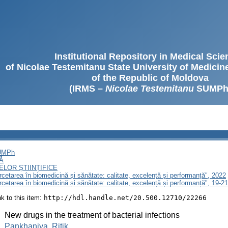
Institutional Repository in Medical Sci
of Nicolae Testemitanu State University of Medici
of the Republic of Moldova
(IRMS –
Nicolae Testemitanu
SUMPh
SUMPh
Ă
LOR ȘTIINȚIFICE
ercetarea în biomedicină și sănătate: calitate, excelență și performanță", 2022
ercetarea în biomedicină și sănătate: calitate, excelență și performanță", 19-
ink to this item:
http://hdl.handle.net/20.500.12710/22266
:
New drugs in the treatment of bacterial infections
:
Pankhaniya, Ritik