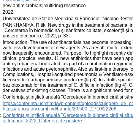
:
new antimicrobials;multidrug resistance
:
2022
:
Universitatea de Stat de Medicină şi Farmacie "Nicolae Test
:
PANKHANIYA, Ritik. New drugs in the treatment of bacterial infec
"Cercetarea în biomedicină și sănătate: calitate, excelență și
postere electronice. 2022, p. 33.
:
Introduction. The use of antibacterials has become increasingl
with less development of new agents. As a result, multi-, extens
now frequently encountered. Purpose. To highlight recently dev
clinical practice. results. 11 new antibiotics that have been 
antimycobacterial indicated, as part of a combination regimen(fi
infections and acute pyelonephritis. Also as first-line therapy f
Complications, Hospital-acquired pneumonia & Ventilator-ass
licensed for carbapenemase producers(fig 3). In adults specifi
bezlotoxumab for the treatment of C. difficile infection (fig 4)
derivatives of existing classes. There is a significant need for
:
Conferinţa ştiinţifică anuală "Cercetarea în biomedicină și săn
:
https://conferinta.usmf.md/wp-content/uploads/culegere_de_p
https://repository.usmf.md/handle/20.500.12710/22266
:
Conferinţa ştiinţifică anuală "Cercetarea în biomedicină și sănă
octombrie, 2022: Culegere de postere