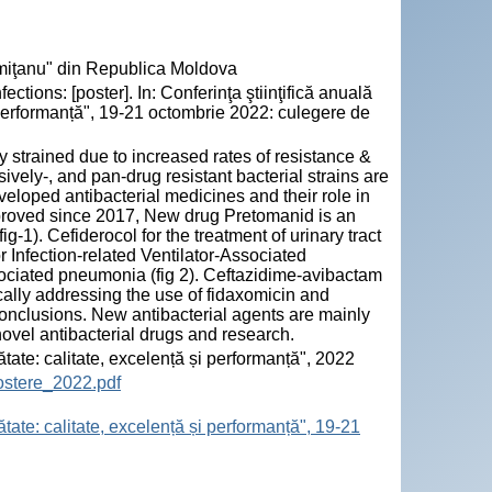
emiţanu" din Republica Moldova
tions: [poster]. In: Conferinţa ştiinţifică anuală
 performanță", 19-21 octombrie 2022: culegere de
y strained due to increased rates of resistance &
ively-, and pan-drug resistant bacterial strains are
eloped antibacterial medicines and their role in
approved since 2017, New drug Pretomanid is an
g-1). Cefiderocol for the treatment of urinary tract
or Infection-related Ventilator-Associated
ociated pneumonia (fig 2). Ceftazidime-avibactam
cally addressing the use of fidaxomicin and
. Conclusions. New antibacterial agents are mainly
 novel antibacterial drugs and research.
ătate: calitate, excelență și performanță", 2022
ostere_2022.pdf
tate: calitate, excelență și performanță", 19-21