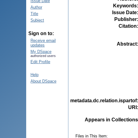
Issue Date
Keywords
Author
Issue Date
Title
Publisher
Subject
Citation
Sign on to:
Receive email
Abstract
updates
My DSpace
authorized users
Edit Profile
Help
About DSpace
metadata.dc.relation.ispartof
URI
Appears in Collections
Files in This Item: