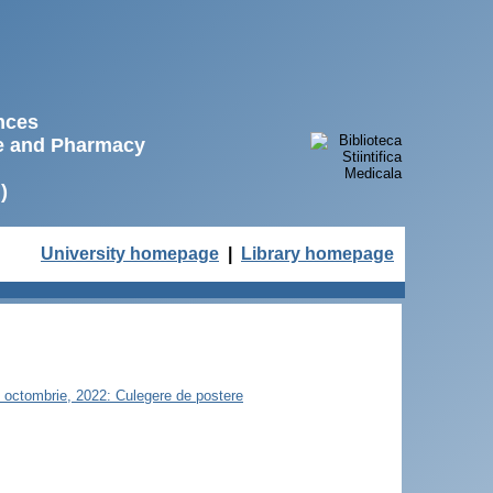
ences
ne and Pharmacy
)
University homepage
|
Library homepage
21 octombrie, 2022: Culegere de postere