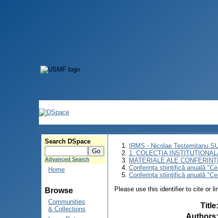
Search DSpace
IRMS - Nicolae Testemitanu 
1. COLECȚIA INSTITUȚIONAL
Advanced Search
MATERIALE ALE CONFERINȚE
Conferinţa ştiinţifică anuală "C
Home
Conferinţa ştiinţifică anuală "C
Please use this identifier to cite or l
Browse
Communities
Title
& Collections
Authors