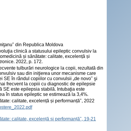
emiţanu" din Republica Moldova
uţia clinică a statusului epileptic convulsiv la
biomedicină și sănătate: calitate, excelență și
ronice. 2022, p. 172.
ecvente tulburări neurologice la copii, rezultată din
nvulsiv sau din iniţierea unor mecanisme care
ei SE în rândul copiilor cu convulsii „de novo" şi
mai frecvent la copiii cu diagnostic de epilepsie
ă SE este epilepsia stabilă. Intubaţia este
tea în status epileptic se estimează la 3,4%.
ătate: calitate, excelență și performanță", 2022
ostere_2022.pdf
tate: calitate, excelență și performanță", 19-21