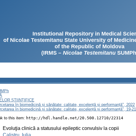
Institutional Repository in Medical Sci
of Nicolae Testemitanu State University of Medici
of the Republic of Moldova
(IRMS –
Nicolae Testemitanu
SUMPh
SUMPh
Ă
LOR ȘTIINȚIFICE
ercetarea în biomedicină și sănătate: calitate, excelență și performanță", 2022
ercetarea în biomedicină și sănătate: calitate, excelență și performanță", 19-
ink to this item:
http://hdl.handle.net/20.500.12710/22314
:
Evoluţia clinică a statusului epileptic convulsiv la copii
:
Calistru, Iulia