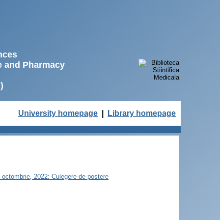
ences
ne and Pharmacy
)
University homepage
|
Library homepage
21 octombrie, 2022: Culegere de postere