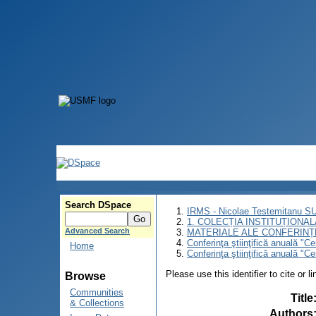
Search DSpace
IRMS - Nicolae Testemitanu 
1. COLECȚIA INSTITUȚIONAL
Advanced Search
MATERIALE ALE CONFERINȚE
Conferinţa ştiinţifică anuală "C
Home
Conferinţa ştiinţifică anuală "C
Please use this identifier to cite or l
Browse
Communities
Title
& Collections
Authors