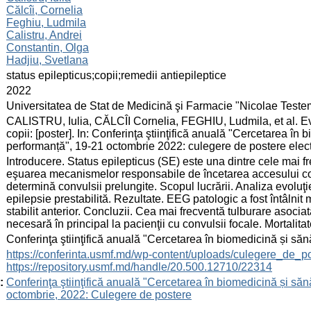
Călcîi, Cornelia
Feghiu, Ludmila
Calistru, Andrei
Constantin, Olga
Hadjiu, Svetlana
:
status epilepticus;copii;remedii antiepileptice
:
2022
:
Universitatea de Stat de Medicină şi Farmacie "Nicolae Test
:
CALISTRU, Iulia, CĂLCÎI Cornelia, FEGHIU, Ludmila, et al. Evol
copii: [poster]. In: Conferinţa ştiinţifică anuală "Cercetarea în 
performanță", 19-21 octombrie 2022: culegere de postere elect
:
Introducere. Status epilepticus (SE) este una dintre cele mai fr
eşuarea mecanismelor responsabile de încetarea accesului co
determină convulsii prelungite. Scopul lucrării. Analiza evoluţi
epilepsie prestabilită. Rezultate. EEG patologic a fost întâlnit 
stabilit anterior. Concluzii. Cea mai frecventă tulburare asociat
necesară în principal la pacienţii cu convulsii focale. Mortalita
:
Conferinţa ştiinţifică anuală "Cercetarea în biomedicină și săn
:
https://conferinta.usmf.md/wp-content/uploads/culegere_de_p
https://repository.usmf.md/handle/20.500.12710/22314
:
Conferinţa ştiinţifică anuală "Cercetarea în biomedicină și sănă
octombrie, 2022: Culegere de postere