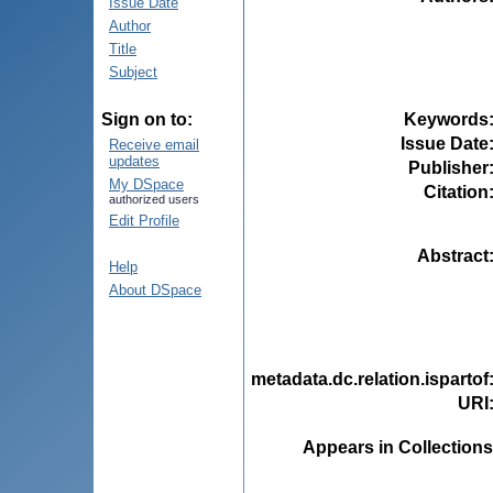
Issue Date
Author
Title
Subject
Keywords
Sign on to:
Issue Date
Receive email
updates
Publisher
My DSpace
Citation
authorized users
Edit Profile
Abstract
Help
About DSpace
metadata.dc.relation.ispartof
URI
Appears in Collections