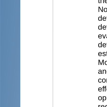
th
No
de
de
ev
de
es
Mo
an
co
ef
op
re