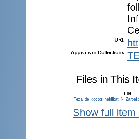
fo
In
Ce
URI
:
ht
Appears in Collections:
TE
Files in This I
File
Teza_de_doctor_habilitat_N_Zarba
Show full item