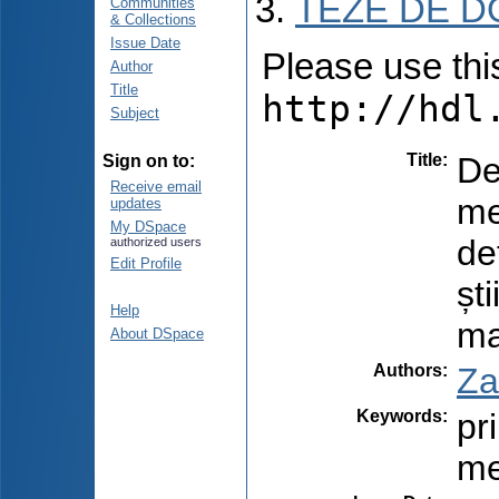
TEZE DE D
Communities
& Collections
Issue Date
Please use this 
Author
Title
http://hdl
Subject
Title
:
De
Sign on to:
Receive email
me
updates
My DSpace
de
authorized users
Edit Profile
șt
Help
ma
About DSpace
Authors
:
Za
Keywords
:
pr
me