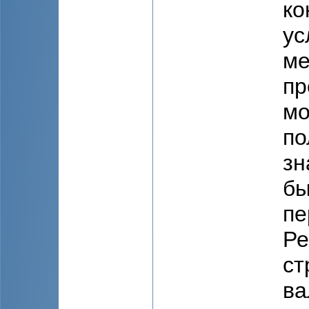
ко
ус
ме
пр
мо
по
зн
бы
пе
Ре
ст
ва