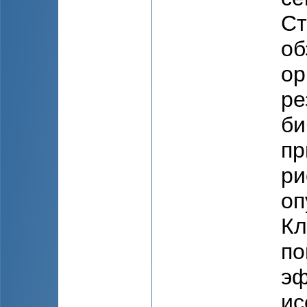
Ст
об
ор
ре
би
пр
ри
оп
Кл
по
эф
ис