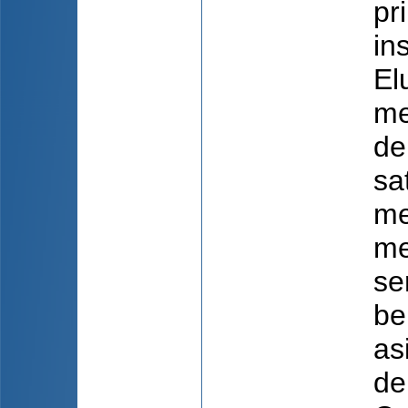
pr
in
El
me
de
sa
me
me
se
be
as
de