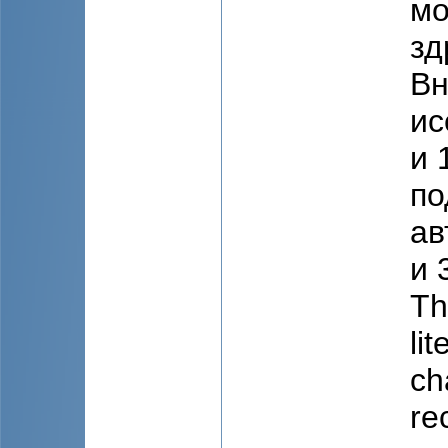
мо
зд
Вн
ис
и 
по
ав
и 
Th
li
ch
re