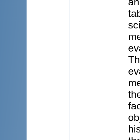
an
ta
sc
me
ev
Th
ev
me
th
fa
ob
hi