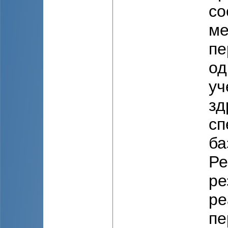
со
ме
пе
од
уч
зд
сп
ба
Ре
ре
ре
пе