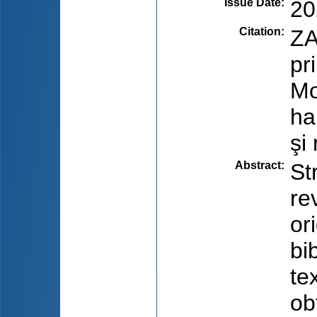
Issue Date
:
20
Citation
:
ZA
pr
Mo
ha
şi
Abstract
:
St
re
or
bi
te
ob