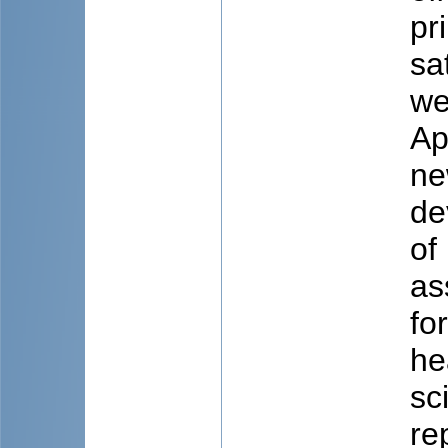
pr
sa
we
Ap
ne
de
of
as
fo
he
sc
re