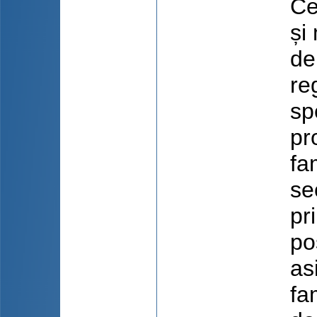
Ce
și
de
re
sp
pr
fa
se
pr
po
as
fa