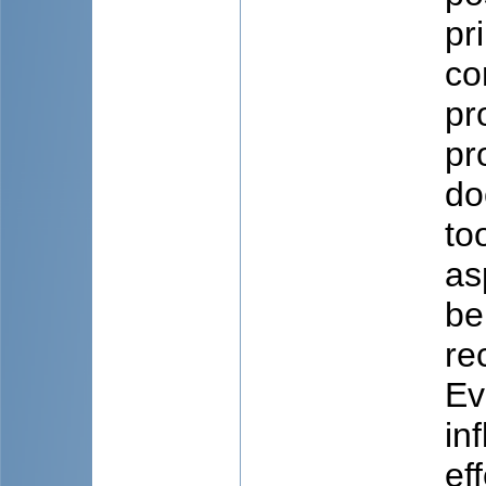
pr
co
pr
pr
do
to
as
be
re
Ev
in
ef