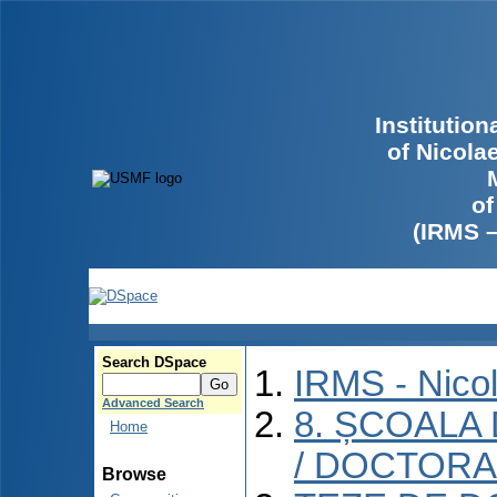
Institutio
of Nicola
of
(IRMS 
Search DSpace
IRMS - Nico
Advanced Search
8. ȘCOALA
Home
/ DOCTORA
Browse