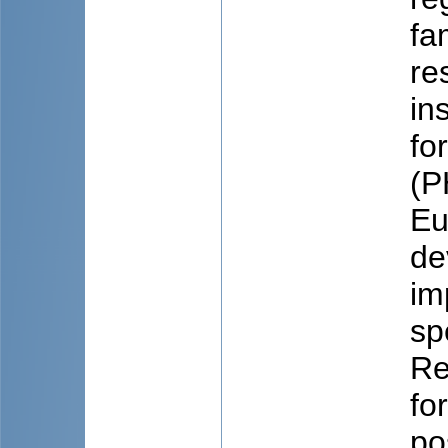
fa
re
in
fo
(P
Eu
de
im
sp
Re
fo
po