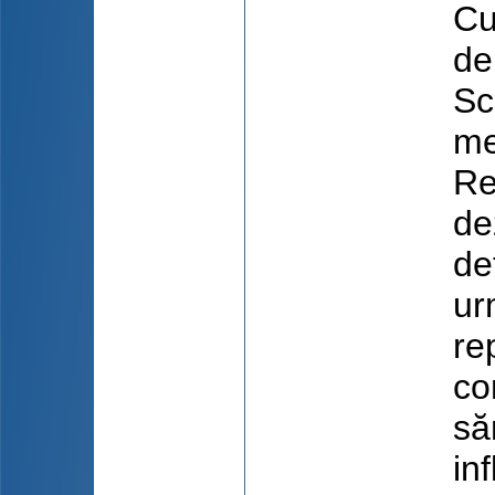
Cu
de
Sc
me
Re
de
de
ur
re
co
să
in