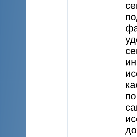
се
по
фа
уд
се
ин
ис
ка
по
са
ис
до