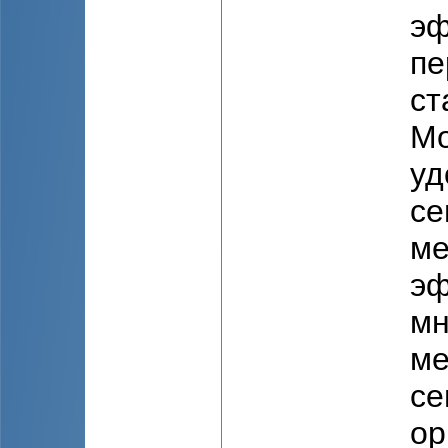
эф
пе
ст
Мо
уд
се
ме
эф
мн
ме
се
ор