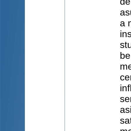
de
as
a 
in
st
be
me
ce
in
se
as
sa