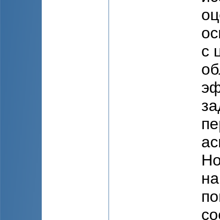
оц
ос
с 
об
эф
за
пе
ас
Но
на
по
со