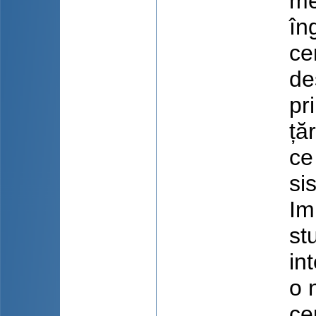
me
în
ce
de
pr
ță
ce
si
Im
st
in
o 
ce