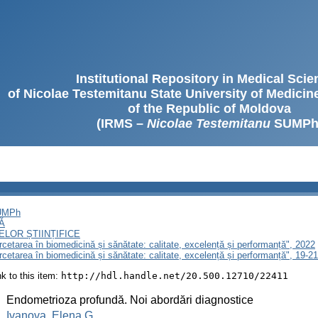
Institutional Repository in Medical Sci
of Nicolae Testemitanu State University of Medici
of the Republic of Moldova
(IRMS –
Nicolae Testemitanu
SUMPh
SUMPh
Ă
LOR ȘTIINȚIFICE
ercetarea în biomedicină și sănătate: calitate, excelență și performanță", 2022
ercetarea în biomedicină și sănătate: calitate, excelență și performanță", 19-
ink to this item:
http://hdl.handle.net/20.500.12710/22411
:
Endometrioza profundă. Noi abordări diagnostice
:
Ivanova, Elena G.