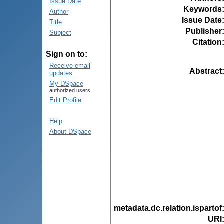
Issue Date
Keywords
Author
Issue Date
Title
Publisher
Subject
Citation
Sign on to:
Receive email
Abstract
updates
My DSpace
authorized users
Edit Profile
Help
About DSpace
metadata.dc.relation.ispartof
URI