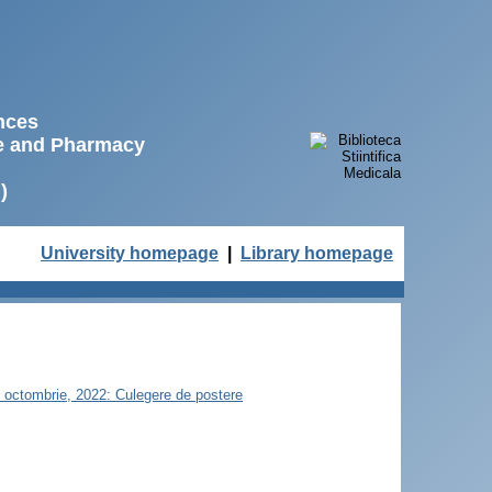
ences
ne and Pharmacy
)
University homepage
|
Library homepage
21 octombrie, 2022: Culegere de postere