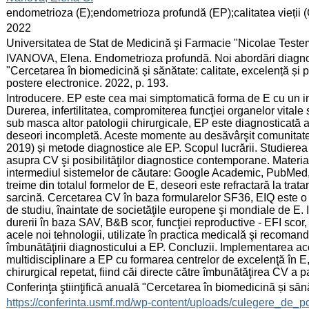
:
endometrioza (E);endometrioza profundă (EP);calitatea vieții 
:
2022
:
Universitatea de Stat de Medicină şi Farmacie "Nicolae Test
:
IVANOVA, Elena. Endometrioza profundă. Noi abordări diagnostic
"Cercetarea în biomedicină și sănătate: calitate, excelență și
postere electronice. 2022, p. 193.
:
Introducere. EP este cea mai simptomatică forma de E cu un i
Durerea, infertilitatea, compromiterea funcţiei organelor vit
sub masca altor patologii chirurgicale, EP este diagnosticată a
deseori incompletă. Aceste momente au desăvârşit comunitatea 
2019) și metode diagnostice ale EP. Scopul lucrării. Studierea
asupra CV şi posibilităţilor diagnostice contemporane. Material
intermediul sistemelor de căutare: Google Academic, PubMe
treime din totalul formelor de E, deseori este refractară la tr
sarcină. Cercetarea CV în baza formularelor SF36, EIQ este o
de studiu, înaintate de societăţile europene şi mondiale de E
durerii în baza SAV, B&B scor, funcţiei reproductive - EFI scor, 
acele noi tehnologii, utilizate în practica medicală şi recomand
îmbunătăţirii diagnosticului a EP. Concluzii. Implementarea ac
multidisciplinare a EP cu formarea centrelor de excelenţă în E,
chirurgical repetat, fiind căi directe către îmbunătăţirea CV a 
:
Conferinţa ştiinţifică anuală "Cercetarea în biomedicină și săn
:
https://conferinta.usmf.md/wp-content/uploads/culegere_de_p