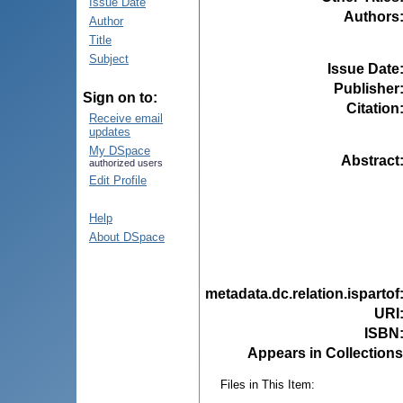
Issue Date
Authors
Author
Title
Subject
Issue Date
Publisher
Sign on to:
Citation
Receive email
updates
My DSpace
Abstract
authorized users
Edit Profile
Help
About DSpace
metadata.dc.relation.ispartof
URI
ISBN
Appears in Collections
Files in This Item: