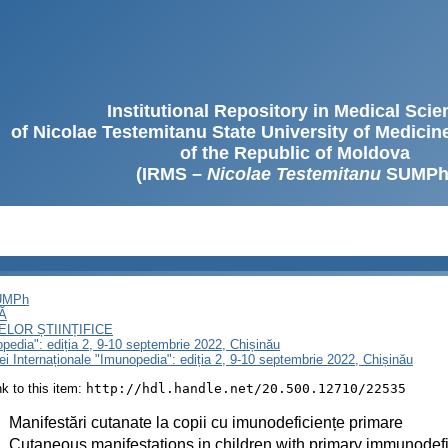
Institutional Repository in Medical Sci
of Nicolae Testemitanu State University of Medici
of the Republic of Moldova
(IRMS –
Nicolae Testemitanu
SUMPh
SUMPh
Ă
LOR ȘTIINȚIFICE
opedia": ediția 2, 9-10 septembrie 2022, Chișinău
ței Internaționale "Imunopedia": ediția 2, 9-10 septembrie 2022, Chișinău
ink to this item:
http://hdl.handle.net/20.500.12710/22535
:
Manifestări cutanate la copii cu imunodeficiențe primare
:
Cutaneous manifestations in children with primary immunodef