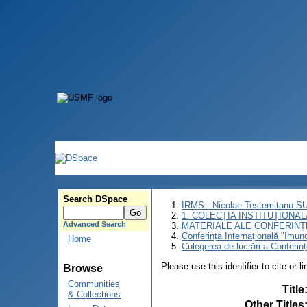
Search DSpace
IRMS - Nicolae Testemitanu 
1. COLECȚIA INSTITUȚIONAL
Advanced Search
MATERIALE ALE CONFERINȚE
Conferința Internațională "Imun
Home
Culegerea de lucrări a Conferin
Please use this identifier to cite or l
Browse
Communities
Title
& Collections
Other Titles