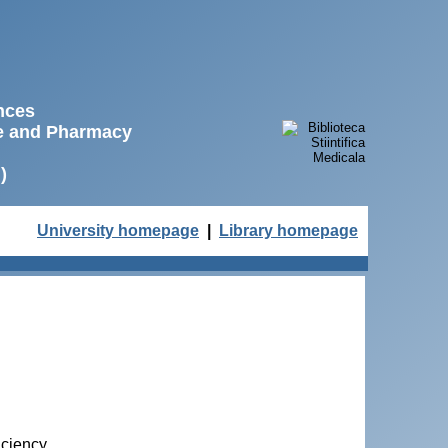
ences
ne and Pharmacy
)
University homepage
|
Library homepage
iciency