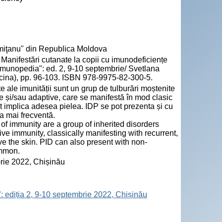
emiţanu" din Republica Moldova
nifestări cutanate la copii cu imunodeficiențe
 "Imunopedia": ed. 2, 9-10 septembrie/ Svetlana
icina), pp. 96-103. ISBN 978-9975-82-300-5.
 ale imunității sunt un grup de tulburări moștenite
e și/sau adaptive, care se manifestă în mod clasic
ot implica adesea pielea. IDP se pot prezenta și cu
a mai frecventă.
f immunity are a group of inherited disorders
ve immunity, classically manifesting with recurrent,
ve the skin. PID can also present with non-
ommon.
brie 2022, Chișinău
: ediția 2, 9-10 septembrie 2022, Chișinău