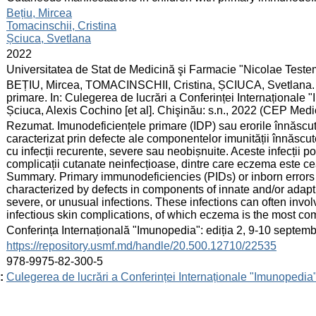
:
Bețiu, Mircea
Tomacinschii, Cristina
Șciuca, Svetlana
:
2022
:
Universitatea de Stat de Medicină şi Farmacie "Nicolae Test
:
BEȚIU, Mircea, TOMACINSCHII, Cristina, ȘCIUCA, Svetlana. Ma
primare. In: Culegerea de lucrări a Conferinței Internaționale
Șciuca, Alexis Cochino [et al]. Chişinău: s.n., 2022 (CEP Med
:
Rezumat. Imunodeficiențele primare (IDP) sau erorile înnăscute
caracterizat prin defecte ale componentelor imunității înnăscut
cu infecții recurente, severe sau neobișnuite. Aceste infecții p
complicații cutanate neinfecțioase, dintre care eczema este ce
Summary. Primary immunodeficiencies (PIDs) or inborn errors o
characterized by defects in components of innate and/or adapti
severe, or unusual infections. These infections can often invol
infectious skin complications, of which eczema is the most c
:
Conferința Internațională "Imunopedia": ediția 2, 9-10 septem
:
https://repository.usmf.md/handle/20.500.12710/22535
:
978-9975-82-300-5
:
Culegerea de lucrări a Conferinței Internaționale "Imunopedia"