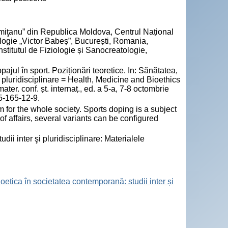
miţanu” din Republica Moldova, Centrul Național
ologie „Victor Babeș”, București, Romania,
stitutul de Fiziologie și Sanocreatologie,
pajul în sport. Poziționări teoretice. In: Sănătatea,
i pluridisciplinare = Health, Medicine and Bioethics
ter. conf. șt. internaț., ed. a 5-a, 7-8 octombrie
5-165-12-9.
 for the whole society. Sports doping is a subject
 of affairs, several variants can be configured
ii inter şi pluridisciplinare: Materialele
ioetica în societatea contemporană: studii inter și