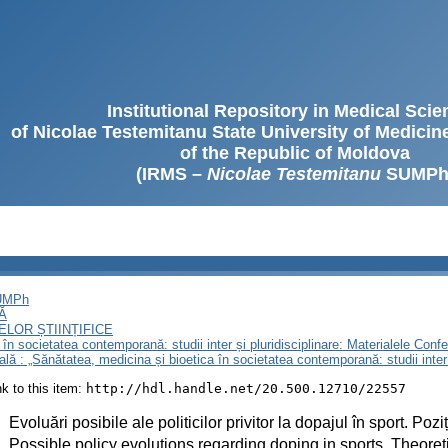
Institutional Repository in Medical Sci
of Nicolae Testemitanu State University of Medici
of the Republic of Moldova
(IRMS –
Nicolae Testemitanu
SUMPh
SUMPh
Ă
LOR ȘTIINȚIFICE
n societatea contemporană: studii inter și pluridisciplinare: Materialele Confer
nală : „Sănătatea, medicina și bioetica în societatea contemporană: studii inter 
ink to this item:
http://hdl.handle.net/20.500.12710/22557
:
Evoluări posibile ale politicilor privitor la dopajul în sport. Pozi
:
Possible policy evolutions regarding doping in sports. Theoret