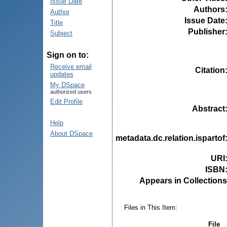
Issue Date
Authors
Author
Issue Date
Title
Publisher
Subject
Sign on to:
Receive email
Citation
updates
My DSpace
authorized users
Edit Profile
Abstract
Help
About DSpace
metadata.dc.relation.ispartof
URI
ISBN
Appears in Collections
Files in This Item:
File