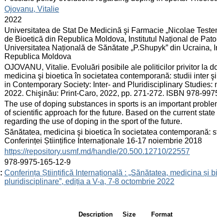
:
Ojovanu, Vitalie
:
2022
:
Universitatea de Stat De Medicină şi Farmacie „Nicolae Teste
de Bioetică din Republica Moldova, Institutul Național de Pat
Universitatea Națională de Sănătate „P.Shupyk” din Ucraina, In
Republica Moldova
:
OJOVANU, Vitalie. Evoluări posibile ale politicilor privitor la do
medicina şi bioetica în societatea contemporană: studii inter ş
in Contemporary Society: Inter- and Pluridisciplinary Studies: ma
2022. Chişinău: Print-Caro, 2022, pp. 271-272. ISBN 978-997
:
The use of doping substances in sports is an important problem
of scientific approach for the future. Based on the current state
regarding the use of doping in the sport of the future.
:
Sănătatea, medicina şi bioetica în societatea contemporană: stud
Conferinței Științifice Internaționale 16-17 noiembrie 2018
:
https://repository.usmf.md/handle/20.500.12710/22557
:
978-9975-165-12-9
:
Conferința Științifică Internațională : „Sănătatea, medicina și b
pluridisciplinare”, ediția a V-a, 7-8 octombrie 2022
Description
Size
Format