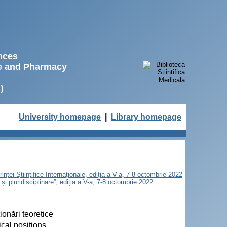
ences
ne and Pharmacy
)
University homepage
|
Library homepage
inței Științifice Internaționale, ediția a V-a, 7-8 octombrie 2022
și pluridisciplinare”, ediția a V-a, 7-8 octombrie 2022
ționări teoretice
ical positions