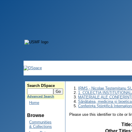
Search DSpace
IRMS - Nicolae Testemitanu 
1. COLECȚIA INSTITUȚIONAL
Advanced Search
MATERIALE ALE CONFERINȚE
Sănătatea, medicina și bioetica î
Home
Conferința Științifică Internațio
Please use this identifier to cite or l
Browse
Communities
Title
& Collections
Other Titles