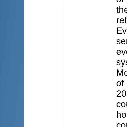
th
re
Ev
se
ev
sy
Mo
of
20
co
ho
co