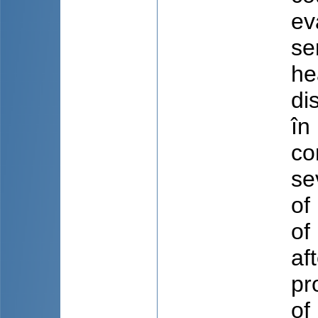
ev
se
he
di
în
co
se
of 
of
af
pr
of