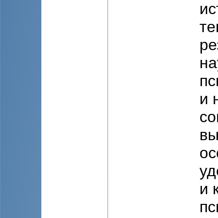
ис
те
ре
на
пс
и 
со
вы
ос
уд
и 
пс