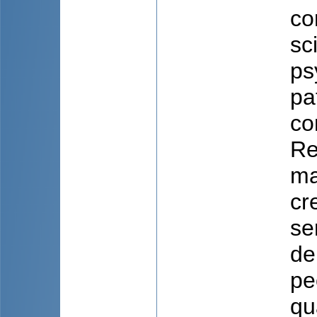
co
sc
ps
pa
co
Re
ma
cr
se
de
pe
qu