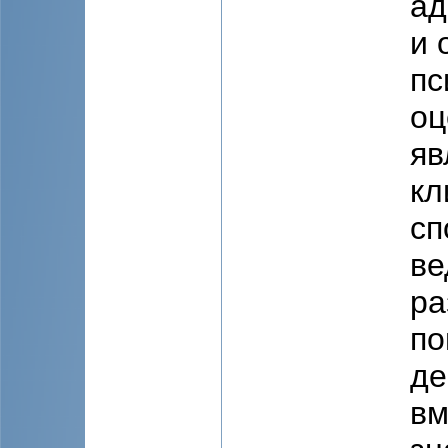
ад
и 
пс
оц
яв
кл
сп
ве
ра
по
де
вм