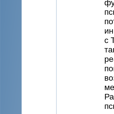
фу
пс
по
ин
с 
та
ре
по
во
ме
Ра
пс