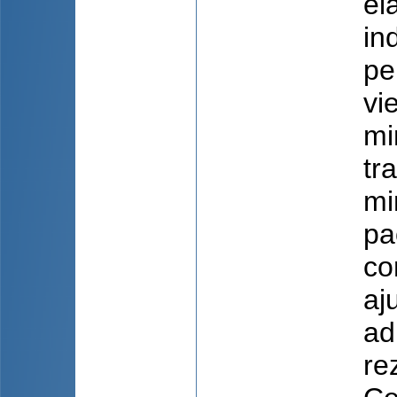
el
in
pe
vi
mi
tr
mi
pa
co
aj
ad
rez