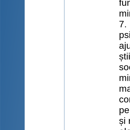
fun
mi
7.
ps
aj
șt
so
mi
ma
co
pe
și