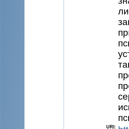
зн
ли
за
пр
пс
ус
та
пр
пр
се
ис
пс
URI
: