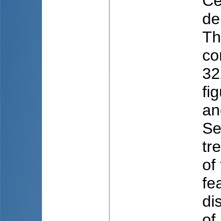
Ce
de
Th
co
32
fi
an
Se
tr
of
fe
di
of