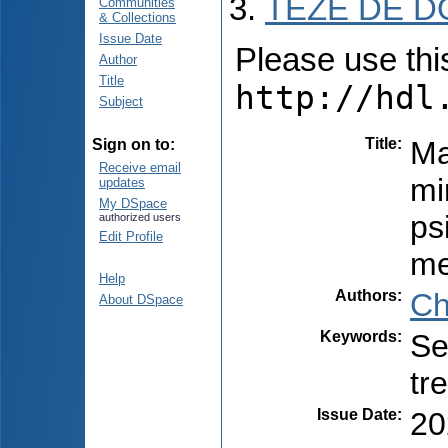
TEZE DE D
Communities
& Collections
Issue Date
Please use this 
Author
Title
http://hdl
Subject
Title
:
Ma
Sign on to:
Receive email
mi
updates
My DSpace
ps
authorized users
Edit Profile
me
Help
Authors
:
Ch
About DSpace
Keywords
:
Se
tr
Issue Date
:
20