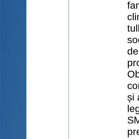
fam
cl
tu
soc
de
pr
Ob
co
și
le
SM
pr