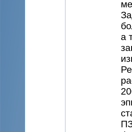
ме
За
бо
а 
за
из
Ре
ра
20
эп
ст
ПЗ