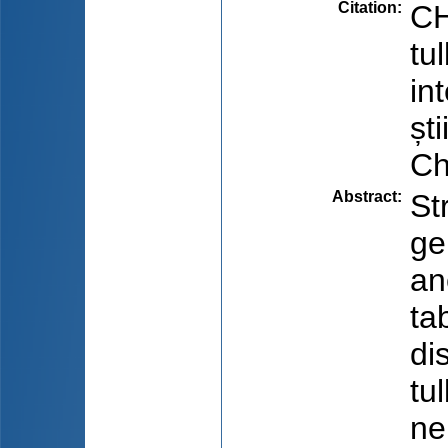
Citation
:
CH
tu
in
șt
Ch
Abstract
:
St
ge
an
ta
di
tu
ne