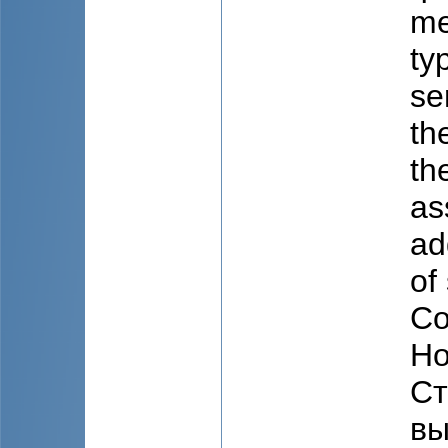
me
ty
se
th
th
as
ad
of 
Co
Ho
Ст
вы