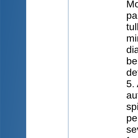
Mo
pa
tu
mi
di
be
de
5. 
au
sp
pe
sev