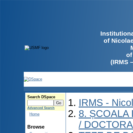
Institutio
of Nicola
of
(IRMS 
Search DSpace
IRMS - Nico
Advanced Search
8. ȘCOALA
Home
/ DOCTORA
Browse