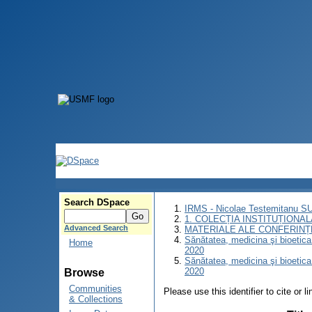
Search DSpace
IRMS - Nicolae Testemitanu 
1. COLECȚIA INSTITUȚIONAL
Advanced Search
MATERIALE ALE CONFERINȚE
Sănătatea, medicina şi bioetica î
Home
2020
Sănătatea, medicina şi bioetica î
2020
Browse
Communities
Please use this identifier to cite or l
& Collections