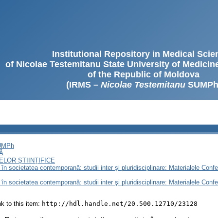
Institutional Repository in Medical Sci
of Nicolae Testemitanu State University of Medici
of the Republic of Moldova
(IRMS –
Nicolae Testemitanu
SUMPh
SUMPh
Ă
LOR ȘTIINȚIFICE
n societatea contemporană: studii inter şi pluridisciplinare: Materialele Conferin
n societatea contemporană: studii inter şi pluridisciplinare: Materialele Conferin
ink to this item:
http://hdl.handle.net/20.500.12710/23128