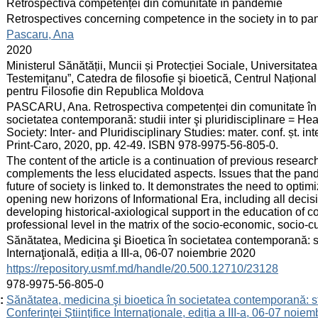
:
Retrospectiva competenței din comunitate în pandemie
:
Retrospectives concerning competence in the society in to p
:
Pascaru, Ana
:
2020
:
Ministerul Sănătății, Muncii și Protecției Sociale, Universitat
Testemiţanu”, Catedra de filosofie şi bioetică, Centrul Națion
pentru Filosofie din Republica Moldova
:
PASCARU, Ana. Retrospectiva competenței din comunitate în p
societatea contemporană: studii inter şi pluridisciplinare = H
Society: Inter- and Pluridisciplinary Studies: mater. conf. șt. i
Print-Caro, 2020, pp. 42-49. ISBN 978-9975-56-805-0.
:
The content of the article is a continuation of previous resear
complements the less elucidated aspects. Issues that the pand
future of society is linked to. It demonstrates the need to optim
opening new horizons of Informational Era, including all decis
developing historical-axiological support in the education of
professional level in the matrix of the socio-economic, socio-cul
:
Sănătatea, Medicina şi Bioetica în societatea contemporană: studi
Internaţională, ediția a III-a, 06-07 noiembrie 2020
:
https://repository.usmf.md/handle/20.500.12710/23128
:
978-9975-56-805-0
:
Sănătatea, medicina şi bioetica în societatea contemporană: stud
Conferinţei Ştiinţifice Internaţionale, ediția a III-a, 06-07 noie