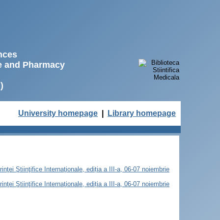
ences
ne and Pharmacy
)
University homepage
|
Library homepage
ţei Ştiinţifice Internaţionale, ediția a III-a, 06-07 noiembrie
ţei Ştiinţifice Internaţionale, ediția a III-a, 06-07 noiembrie