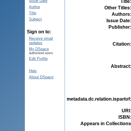
Issue Date
Title
Author
Other Titles
Title
Authors
Subject
Issue Date
Publisher
Sign on to:
Receive email
updates
Citation
My DSpace
authorized users
Edit Profile
Abstract
Help
About DSpace
metadata.dc.relation.ispartof
URI
ISBN
Appears in Collections