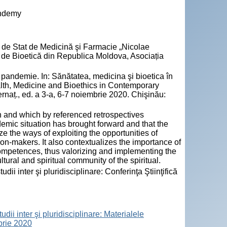
andemy
ea de Stat de Medicină şi Farmacie „Nicolae
al de Bioetică din Republica Moldova, Asociația
andemie. In: Sănătatea, medicina şi bioetica în
ealth, Medicine and Bioethics in Contemporary
nternaț., ed. a 3-a, 6-7 noiembrie 2020. Chişinău:
ch and which by referenced retrospectives
emic situation has brought forward and that the
ize the ways of exploiting the opportunities of
ion-makers. It also contextualizes the importance of
 competences, thus valorizing and implementing the
tural and spiritual community of the spiritual.
i inter şi pluridisciplinare: Conferinţa Ştiinţifică
ii inter şi pluridisciplinare: Materialele
mbrie 2020