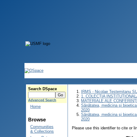
Search DSpace
IRMS - Nicolae Testemitanu 
1. COLECȚIA INSTITUȚIONAL
Advanced Search
MATERIALE ALE CONFERINȚE
Sănătatea, medicina şi bioetica î
Home
2020
Sănătatea, medicina şi bioetica î
2020
Browse
Communities
Please use this identifier to cite or l
& Collections