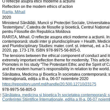
:
O reflecție asupra eticii moderne a acțiunii
:
Reflection on the modern ethics of action
:
Rarița, Mihail
:
2020
:
Ministerul Sănătății, Muncii și Protecției Sociale, Universitat
Testemiţanu”, Catedra de filosofie şi bioetică, Centrul Națion
pentru Filosofie din Republica Moldova
:
RARIȚA, Mihail. O reflecție asupra eticii moderne a acțiunii. In
contemporană: studii inter şi pluridisciplinare = Health, Medic
and Pluridisciplinary Studies: mater. conf. șt. internaț., ed. a
2020, pp. 173-178. ISBN 978-9975-56-805-0.
:
The tensions between the ethical component of conduct and its i
extremely important reflection theme for modernity. This articl
Promotes in his study “The Protestant Ethic and the Spirit of Ca
and the modern human’s responsibility in relation to the world.
:
Sănătatea, Medicina şi Bioetica în societatea contemporană: studi
Internaţională, ediția a III-a, 06-07 noiembrie 2020
:
https://repository.usmf.md/handle/20.500.12710/23175
:
978-9975-56-805-0
:
Sănătatea, medicina şi bioetica în societatea contemporană: stud
Conferinţei Ştiinţifice Internaţionale, ediția a III-a, 06-07 noie