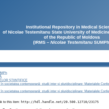
Institutional Repository in Medical Sci
of Nicolae Testemitanu State University of Medici
of the Republic of Moldova
(IRMS –
Nicolae Testemitanu
SUMPh
SUMPh
Ă
LOR ȘTIINȚIFICE
n societatea contemporană: studii inter şi pluridisciplinare: Materialele Conferin
n societatea contemporană: studii inter şi pluridisciplinare: Materialele Conferin
ink to this item:
http://hdl.handle.net/20.500.12710/23175