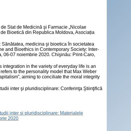
ea de Stat de Medicină şi Farmacie „Nicolae
al de Bioetică din Republica Moldova, Asociația
: Sănătatea, medicina şi bioetica în societatea
ine and Bioethics in Contemporary Society: Inter-
 3-a, 06-07 noiembrie 2020. Chişinău: Print-Caro,
ntegration in the variety of everyday life is an
e refers to the personality model that Max Weber
pitalism”, aiming to conciliate the moral integrity
i inter şi pluridisciplinare: Conferinţa Ştiinţifică
ii inter şi pluridisciplinare: Materialele
mbrie 2020