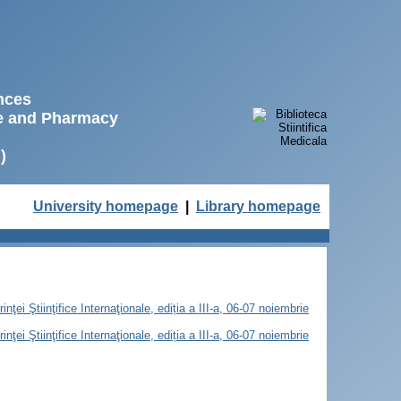
ences
ne and Pharmacy
)
University homepage
|
Library homepage
ţei Ştiinţifice Internaţionale, ediția a III-a, 06-07 noiembrie
ţei Ştiinţifice Internaţionale, ediția a III-a, 06-07 noiembrie