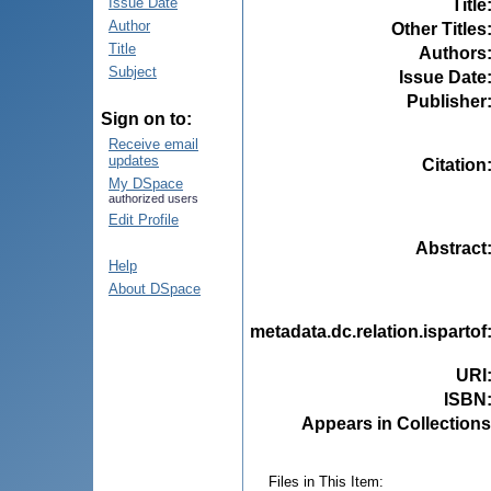
Issue Date
Title
Author
Other Titles
Title
Authors
Subject
Issue Date
Publisher
Sign on to:
Receive email
updates
Citation
My DSpace
authorized users
Edit Profile
Abstract
Help
About DSpace
metadata.dc.relation.ispartof
URI
ISBN
Appears in Collections
Files in This Item: