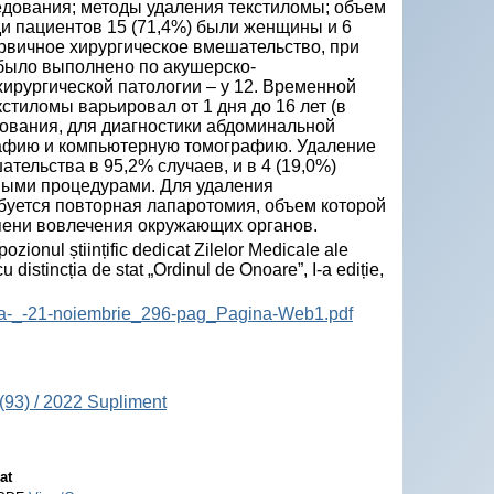
едования; методы удаления текстиломы; объем
и пациентов 15 (71,4%) были женщины и 6
ервичное хирургическое вмешательство, при
 было выполнено по акушерско-
хирургической патологии – у 12. Временной
стиломы варьировал от 1 дня до 16 лет (в
дования, для диагностики абдоминальной
рафию и компьютерную томографию. Удаление
тельства в 95,2% случаев, и в 4 (19,0%)
ыми процедурами. Для удаления
буется повторная лапаротомия, объем которой
епени вовлечения окружающих органов.
onul științific dedicat Zilelor Medicale ale
 distincția de stat „Ordinul de Onoare”, I-a ediție,
nta-_-21-noiembrie_296-pag_Pagina-Web1.pdf
(93) / 2022 Supliment
at