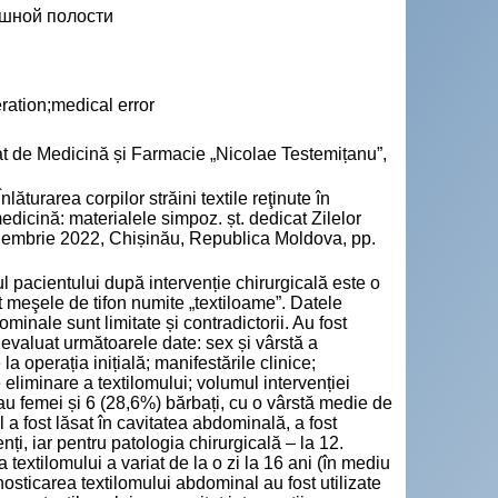
юшной полости
ration;medical error
tat de Medicină și Farmacie „Nicolae Testemițanu”,
area corpilor străini textile reţinute în
icină: materialele simpoz. șt. dedicat Zilelor
oiembrie 2022, Chișinău, Republica Moldova, pp.
ul pacientului după intervenție chirurgicală este o
 meşele de tifon numite „textiloame”. Datele
minale sunt limitate și contradictorii. Au fost
 evaluat următoarele date: sex și vârstă a
la operația inițială; manifestările clinice;
eliminare a textilomului; volumul intervenției
rau femei și 6 (28,6%) bărbați, cu o vârstă medie de
l a fost lăsat în cavitatea abdominală, a fost
nți, iar pentru patologia chirurgicală – la 12.
textilomului a variat de la o zi la 16 ani (în mediu
sticarea textilomului abdominal au fost utilizate