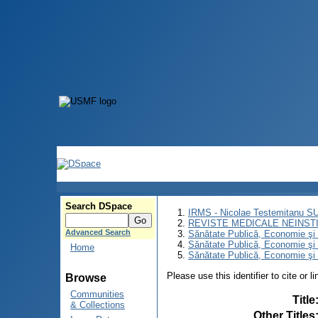
Search DSpace
IRMS - Nicolae Testemitanu 
REVISTE MEDICALE NEINST
Advanced Search
Sănătate Publică, Economie ş
Sănătate Publică, Economie ş
Home
Sănătate Publică, Economie şi
Please use this identifier to cite or l
Browse
Communities
Title
& Collections
Other Titles