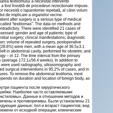
area textilomului a necesitat intervenții
i a fost însoțită de procedeuri rezecționale impuse.
or necesită o laparotomie repetată, al cărei volum
dul de implicare a organelor vecine.
tient after surgery is a serious type of medical
alled “textilomas”. The data on methods and
ntradictory. There were identified 21 cases of
sessed: gender and age of patients; type of
nitial surgery; clinical manifestations; diagnostic
ion; volume of repeated surgery, postoperative
 (28.6%) were men, with a mean age of 36.5±3.1
eft in abdominal cavity, performed for obstetric and
ogy – in 12. The time interval from the primary
s (average 172.1±56.4 weeks). In addition to
ma were used radiography, ultrasonography and
d surgical interventions in 95.2% of cases, and in
res. To remove the abdominal textiloma, most
epends on duration and location of foreign body, as
утри пациента после хирургического
шибки. Наиболее часто оставляемыми
екстиломы». Данные в отношении методов и
ничены и противоречивы. Были установлены 21
дующие данные: пол и возраст пациентов; вид
ремени от исходной операции; клинические