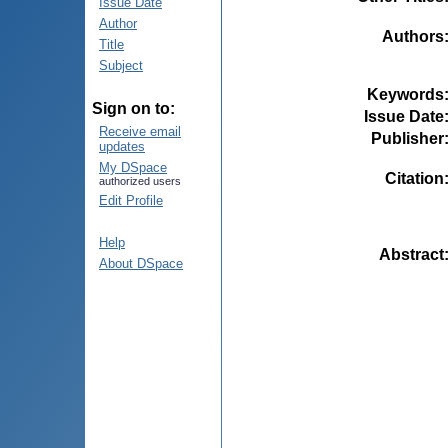
Issue Date
Author
Authors
Title
Subject
Keywords
Sign on to:
Issue Date
Receive email
Publisher
updates
My DSpace
Citation
authorized users
Edit Profile
Help
Abstract
About DSpace