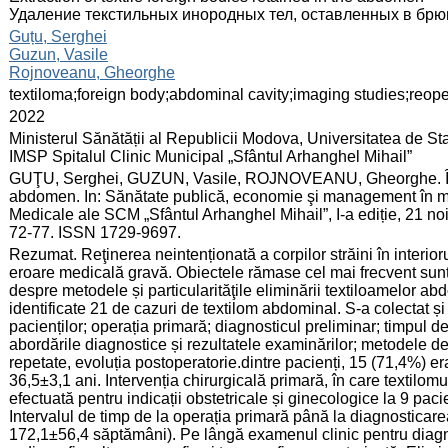
Удаление текстильных инородных тел, оставленных в бр
:
Guțu, Serghei
Guzun, Vasile
Rojnoveanu, Gheorghe
:
textiloma;foreign body;abdominal cavity;imaging studies;reope
:
2022
:
Ministerul Sănătății al Republicii Modova, Universitatea de S
IMSP Spitalul Clinic Municipal „Sfântul Arhanghel Mihail”
:
GUŢU, Serghei, GUZUN, Vasile, ROJNOVEANU, Gheorghe. Înlătur
abdomen. In: Sănătate publică, economie şi management în med
Medicale ale SCM „Sfântul Arhanghel Mihail”, I-a ediție, 21 n
72-77. ISSN 1729-9697.
:
Rezumat. Reţinerea neintenționată a corpilor străini în interior
eroare medicală gravă. Obiectele rămase cel mai frecvent sunt
despre metodele și particularităţile eliminării textiloamelor abdo
identificate 21 de cazuri de textilom abdominal. S-a colectat și
pacienților; operația primară; diagnosticul preliminar; timpul de 
abordările diagnostice și rezultatele examinărilor; metodele de 
repetate, evoluția postoperatorie.dintre pacienți, 15 (71,4%) e
36,5±3,1 ani. Intervenția chirurgicală primară, în care textilomu
efectuată pentru indicații obstetricale și ginecologice la 9 pacie
Intervalul de timp de la operația primară până la diagnosticarea 
172,1±56,4 săptămâni). Pe lângă examenul clinic pentru diagno