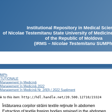
Institutional Repository in Medical Sci
of Nicolae Testemitanu State University of Medici
of the Republic of Moldova
(IRMS –
Nicolae Testemitanu
SUMPh
SUMPh
ITUȚIONALE
i Management în Medicină
i Management în Medicină 2022
 Management în Medicină Nr. 2(93) / 2022 Supliment
ink to this item:
http://hdl.handle.net/20.500.12710/23324
:
Înlăturarea corpilor străini textile reţinute în abdomen
:
Extraction of textile foreign bodies retained in the abdomen