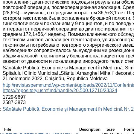
проявления; диагностические подходы и результаты обсл
повторной операции, послеоперационная эволюция. Сред
(28,6%) – мужчины, со средним возрастом 36,5±3,1 лет. П
котором текстилома была оставлена в брюшной полости,
гинекологическим показаниям у 9 пациентов, и по поводу 
интервал от первичной операции до диагностирования тек
среднем 172,1+56,4 недель). Помимо клинического обсле
текстиломы использовали рентгенографию, ультрасоног
текстиломы потребовало повторного хирургического вмеша
наблюдениях сопровождалось вынужденными резекционн
абдоминальной текстиломы у большинства пациентов тре
зависит от давности и локализации инородного тела и ст
:
Sănătate Publică, Economie și Management în Medicină: Simpozi
Spitalului Clinic Municipal „Sfântul Arhanghel Mihail” decorat cu
21 noiembrie 2022, Chișinău, Republica Moldova
:
http://revistaspemm.md/wp-content/uploads/2022/11/Conferi
https://repository.usmf.md/handle/20.500.12710/23324
:
1729-9697
2587-3873
:
Sănătate Publică, Economie şi Management în Medicină Nr. 2
File
Description
Size
Form