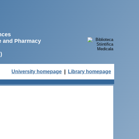
ences
ne and Pharmacy
)
University homepage
|
Library homepage