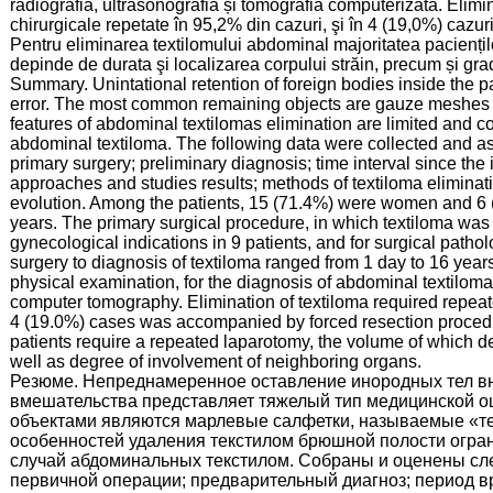
radiografia, ultrasonografia și tomografia computerizată. Elimin
chirurgicale repetate în 95,2% din cazuri, şi în 4 (19,0%) cazur
Pentru eliminarea textilomului abdominal majoritatea paciențil
depinde de durata şi localizarea corpului străin, precum și gra
Summary. Unintational retention of foreign bodies inside the pa
error. The most common remaining objects are gauze meshes c
features of abdominal textilomas elimination are limited and co
abdominal textiloma. The following data were collected and as
primary surgery; preliminary diagnosis; time interval since the i
approaches and studies results; methods of textiloma eliminat
evolution. Among the patients, 15 (71.4%) were women and 6
years. The primary surgical procedure, in which textiloma was l
gynecological indications in 9 patients, and for surgical pathol
surgery to diagnosis of textiloma ranged from 1 day to 16 year
physical examination, for the diagnosis of abdominal textilo
computer tomography. Elimination of textiloma required repeate
4 (19.0%) cases was accompanied by forced resection procedu
patients require a repeated laparotomy, the volume of which d
well as degree of involvement of neighboring organs.
Резюме. Непреднамеренное оставление инородных тел вн
вмешательства представляет тяжелый тип медицинской о
объектами являются марлевые салфетки, называемые «т
особенностей удаления текстилом брюшной полости огра
случай абдоминальных текстилом. Собраны и оценены сле
первичной операции; предварительный диагноз; период в