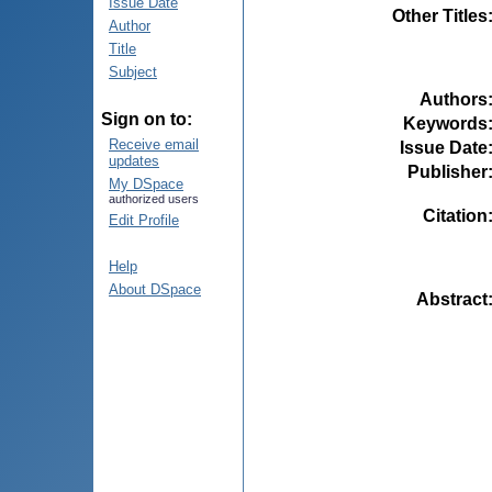
Issue Date
Other Titles
Author
Title
Subject
Authors
Sign on to:
Keywords
Receive email
Issue Date
updates
Publisher
My DSpace
authorized users
Citation
Edit Profile
Help
About DSpace
Abstract