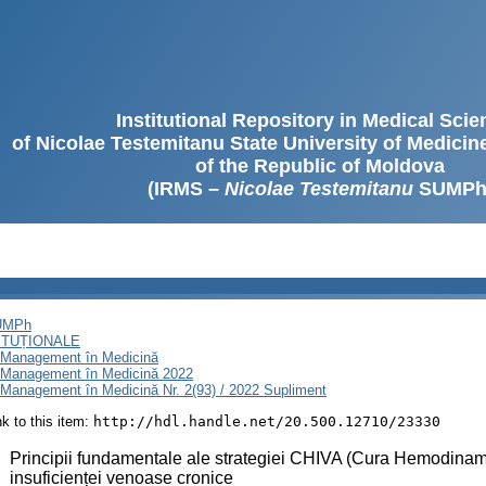
Institutional Repository in Medical Sci
of Nicolae Testemitanu State University of Medici
of the Republic of Moldova
(IRMS –
Nicolae Testemitanu
SUMPh
SUMPh
ITUȚIONALE
i Management în Medicină
i Management în Medicină 2022
 Management în Medicină Nr. 2(93) / 2022 Supliment
ink to this item:
http://hdl.handle.net/20.500.12710/23330
:
Principii fundamentale ale strategiei CHIVA (Cura Hemodinami
insuficienței venoase cronice