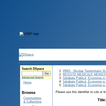
Search DSpace
IRMS - Nicolae Testemitanu 
REVISTE MEDICALE NEINST
Advanced Search
Sănătate Publică, Economie ş
Sănătate Publică, Economie ş
Home
Sănătate Publică, Economie şi
Please use this identifier to cite or l
Browse
Communities
Title
& Collections