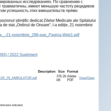
зированных исследованиях. По сравнению с
е травматичны, имеют меньшую частоту рецидивов
этом успешность этих вмешательств прямо
onul științific dedicat Zilelor Medicale ale Spitalului
a de stat „Ordinul de Onoare”, I-a ediție, 21 noiembrie
nta-_-21-noiembrie_296-pag_Pagina-Web1.pdf
(93) / 2022 Supliment
Description
Size
Format
376.26
Adobe
SE_IN_AMBULATOR.pdf
View/Open
kB
PDF
otherwise indicated.