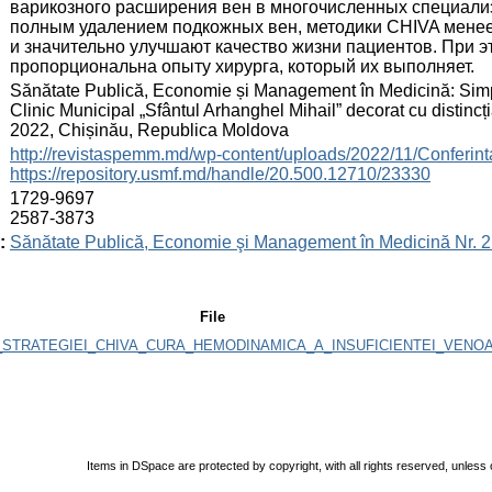
варикозного расширения вен в многочисленных специали
полным удалением подкожных вен, методики CHIVA мене
и значительно улучшают качество жизни пациентов. При 
пропорциональна опыту хирурга, который их выполняет.
:
Sănătate Publică, Economie și Management în Medicină: Simpozi
Clinic Municipal „Sfântul Arhanghel Mihail” decorat cu distincți
2022, Chișinău, Republica Moldova
:
http://revistaspemm.md/wp-content/uploads/2022/11/Conferi
https://repository.usmf.md/handle/20.500.12710/23330
:
1729-9697
2587-3873
:
Sănătate Publică, Economie şi Management în Medicină Nr. 2
File
_STRATEGIEI_CHIVA_CURA_HEMODINAMICA_A_INSUFICIENTEI_VENOA
Items in DSpace are protected by copyright, with all rights reserved, unless 