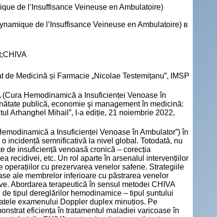
ue de l’Insuffisance Veineuse en Ambulatoire)
mique de l’Insuffisance Veineuse en Ambulatoire) в
nt;CHIVA
tat de Medicină și Farmacie „Nicolae Testemițanu”, IMSP
A (Cura Hemodinamică a Insuficienței Venoase în
Sănătate publică, economie şi management în medicină:
ul Arhanghel Mihail”, I-a ediție, 21 noiembrie 2022,
Hemodinamică a Insuficienței Venoase în Ambulator”) în
o incidență semnificativă la nivel global. Totodată, nu
te de insuficiență venoasă cronică – corecția
recidivei, etc. Un rol aparte în arsenalul intervențiilor
ne operațiilor cu prezervarea venelor safene. Strategiile
ase ale membrelor inferioare cu păstrarea venelor
zive. Abordarea terapeutică în sensul metodei CHIVA
e de tipul dereglărilor hemodinamice – tipul șuntului
tatele examenului Doppler duplex minuțios. Pe
onstrat eficiența în tratamentul maladiei varicoase în