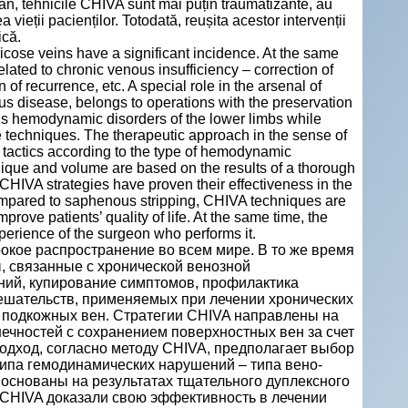
nian, tehnicile CHIVA sunt mai puțin traumatizante, au
 vieții pacienților. Totodată, reușita acestor intervenții
ică.
icose veins have a significant incidence. At the same
elated to chronic venous insufficiency – correction of
 recurrence, etc. A special role in the arsenal of
ous disease, belongs to operations with the preservation
us hemodynamic disorders of the lower limbs while
e techniques. The therapeutic approach in the sense of
l tactics according to the type of hemodynamic
nique and volume are based on the results of a thorough
CHIVA strategies have proven their effectiveness in the
Compared to saphenous stripping, CHIVA techniques are
prove patients’ quality of life. At the same time, the
xperience of the surgeon who performs it.
кое распространение во всем мире. В то же время
, связанные с хронической венозной
ний, купирование симптомов, профилактика
мешательств, применяемых при лечении хронических
 подкожных вен. Стратегии CHIVA направлены на
чностей с сохранением поверхностных вен за счет
дход, согласно методу CHIVA, предполагает выбор
типа гемодинамических нарушений – типа вено-
 основаны на результатах тщательного дуплексного
и CHIVA доказали свою эффективность в лечении