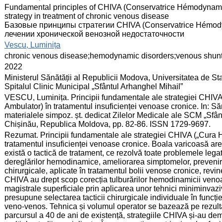
:
Fundamental principles of CHIVA (Conservatrice Hémodynamiq
strategy in treatment of chronic venous disease
Базовые принципы стратегии CHIVA (Conservatrice Hémodyna
лечении хронической венозной недостаточности
:
Vescu, Luminița
:
chronic venous disease;hemodynamic disorders;venous shu
:
2022
:
Ministerul Sănătății al Republicii Modova, Universitatea de S
Spitalul Clinic Municipal „Sfântul Arhanghel Mihail”
:
VESCU, Luminița. Principii fundamentale ale strategiei CHIV
Ambulator) în tratamentul insuficienței venoase cronice. In: 
materialele simpoz. șt. dedicat Zilelor Medicale ale SCM „Sfânt
Chișinău, Republica Moldova, pp. 82-86. ISSN 1729-9697.
:
Rezumat. Principii fundamentale ale strategiei CHIVA („Cura 
tratamentul insuficienței venoase cronice. Boala varicoasă are 
există o tactică de tratament, ce rezolvă toate problemele lega
dereglărilor hemodinamice, ameliorarea simptomelor, prevenirea 
chirurgicale, aplicate în tratamentul bolii venose cronice, revi
CHIVA au drept scop corecția tulburărilor hemodinamicii veno
magistrale superficiale prin aplicarea unor tehnici miniminva
presupune selectarea tacticii chirurgicale individuale în funcți
veno-venos. Tehnica și volumul operator se bazează pe rezul
parcursul a 40 de ani de existență, strategiile CHIVA și-au dem