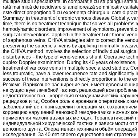
multiple studii specializate. În comparație cu strippingul safe
rată mai mică de recidivare și ameliorează semnificativ calitatea
este direct proporțională cu experiența chirurgului care o pract
Summary. in treatment of chronic venous disease Globally, var
time, there is no treatment technique that solves all problems r
hemodynamic disorders, improvement of symptoms, prevention of
surgical interventions, applied in the treatment of chronic ven
of saphenous veins. CHIVA strategies aim to correct the veno
preserving the superficial veins by applying minimally invasiv
the CHIVA method involves the selection of individual surgica
disturbances – the type of veno-venous shunt. Operative tech
duplex Doppler examination. During its 40 years of existence, 
treatment of varicose veins in multiple specialized studies. 
less traumatic, have a lower recurrence rate and significantly im
success of these interventions is directly proportional to the e
Резюме. Варикозное расширение вен имеет довольно широ
не существует лечебной тактики, решающей все проблемы
недостаточностью – коррекция гемодинамических наруше
рецидивов и т.д. Особая роль в арсенале оперативных в
заболеваний вен, принадлежит операциям с сохранением
коррекцию нарушений венозной гемодинамики нижних коне
применения малоинвазивных методик. Терапевтический по
индивидуальной хирургической тактики в зависимости от 
венозного шунта. Оперативная техника и объём операций
исследования. За 40 лет своего существования стратеги