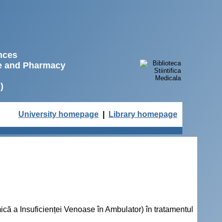
ences
ne and Pharmacy
)
University homepage
|
Library homepage
că a Insuficienței Venoase în Ambulator) în tratamentul