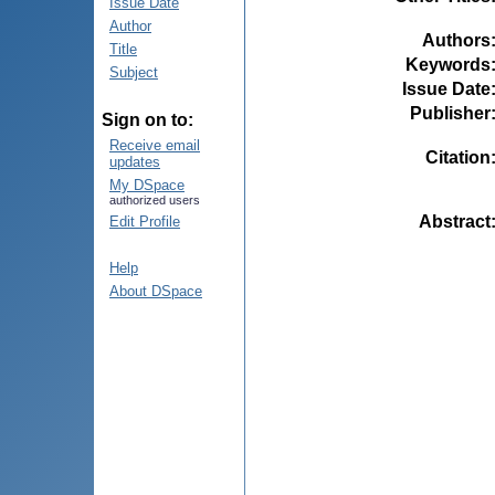
Issue Date
Author
Authors
Title
Keywords
Subject
Issue Date
Publisher
Sign on to:
Receive email
Citation
updates
My DSpace
authorized users
Abstract
Edit Profile
Help
About DSpace