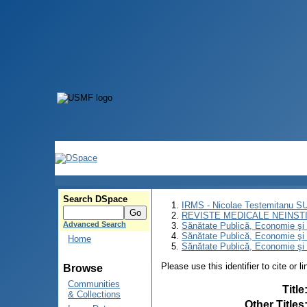
Search DSpace
IRMS - Nicolae Testemitanu 
REVISTE MEDICALE NEINST
Advanced Search
Sănătate Publică, Economie ş
Sănătate Publică, Economie ş
Home
Sănătate Publică, Economie şi
Please use this identifier to cite or l
Browse
Communities
Title
& Collections
Other Titles