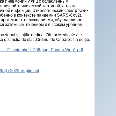
ка пневмонии у лиц с ослабленным
ипичной клинической картиной, а также
чной инфекции. Этиологический спектр таких
собенно в контексте пандемии SARS-Cov2).
 протекает с осложнениями, обуславливает
тся затяжным течением и высоким уровнем
onul științific dedicat Zilelor Medicale ale
 distincția de stat „Ordinul de Onoare”, I-a ediție,
nta-_-21-noiembrie_296-pag_Pagina-Web1.pdf
(93) / 2022 Supliment