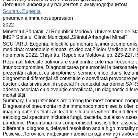
Легочные инфекции у пациентов с иммунодефицитом
:
Scutaru, Eugenia
:
pneumonia;immunosuppression
:
2022
:
Ministerul Sănătății al Republicii Modova, Universitatea de S
IMSP Spitalul Clinic Municipal „Sfântul Arhanghel Mihail”
:
SCUTARU, Eugenia. Infecțiile pulmonare la imunocompromiși.
medicină: materialele simpoz. șt. dedicat Zilelor Medicale ale 
noiembrie 2022, Chișinău, Republica Moldova, pp. 223-227.
:
Rezumat. Infecțiile pulmonare sunt printre cele mai frecvente c
imunocompromise. Diagnosticarea pneumoniei la persoanele im
prezentării atipice, cu simptome și semne clinice, dar și leziuni
diagnosticul diferențial să constituie o adevărată provocare pent
bacterii, dar și virusuri, în special în contextul pandemiei
adesea asociată cu o evoluție complicată, un diagnostic diferenția
mortalității.
Summary. Lung infections are among the most common compli
Diagnosis of pneumonia in the immunocompromised is often diff
imaging patterns that can lead to situations where their differ
aetiological spectrum includes fungi, bacteria, but also viruse
pandemic. Pneumonia in a compromised host is often associated
differential diagnosis, delayed resolution and a high mortality r
Резюме. Легочные инфекции являются одними из наибол