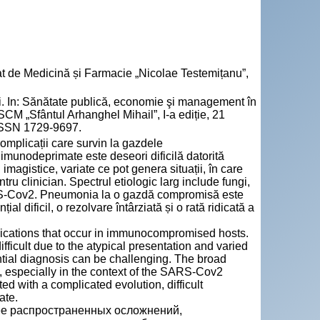
tat de Medicină și Farmacie „Nicolae Testemițanu”,
 In: Sănătate publică, economie şi management în
SCM „Sfântul Arhanghel Mihail”, I-a ediție, 21
 ISSN 1729-9697.
omplicații care survin la gazdele
unodeprimate este deseori dificilă datorită
 imagistice, variate ce pot genera situații, în care
ru clinician. Spectrul etiologic larg include fungi,
 SARS-Cov2. Pneumonia la o gazdă compromisă este
l dificil, o rezolvare întârziată și o rată ridicată a
cations that occur in immunocompromised hosts.
icult due to the atypical presentation and varied
ential diagnosis can be challenging. The broad
s, especially in the context of the SARS-Cov2
 with a complicated evolution, difficult
ate.
ее распространенных осложнений,