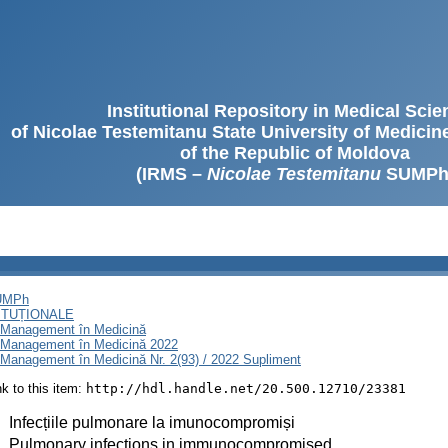
Institutional Repository in Medical Sci
of Nicolae Testemitanu State University of Medici
of the Republic of Moldova
(IRMS –
Nicolae Testemitanu
SUMPh
SUMPh
ITUȚIONALE
i Management în Medicină
i Management în Medicină 2022
 Management în Medicină Nr. 2(93) / 2022 Supliment
ink to this item:
http://hdl.handle.net/20.500.12710/23381
:
Infecțiile pulmonare la imunocompromiși
:
Pulmonary infections in immunocompromised