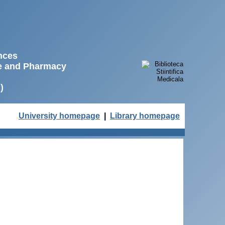
ences
ne and Pharmacy
)
University homepage
|
Library homepage