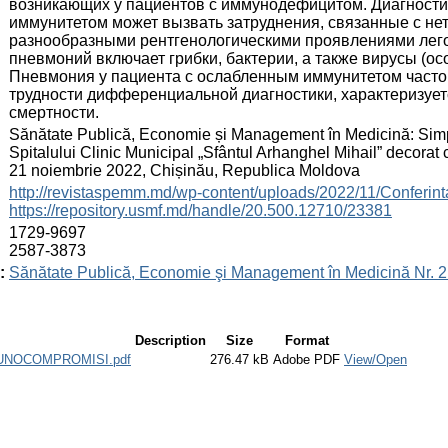
возникающих у пациентов с иммунодефицитом. Диагности
иммунитетом может вызвать затруднения, связанные с нет
разнообразными рентгенологическими проявлениями лего
пневмоний включает грибки, бактерии, а также вирусы (о
Пневмония у пациента с ослабленным иммунитетом часто
трудности дифференциальной диагностики, характеризуе
смертности.
:
Sănătate Publică, Economie și Management în Medicină: Simpozi
Spitalului Clinic Municipal „Sfântul Arhanghel Mihail” decorat cu
21 noiembrie 2022, Chișinău, Republica Moldova
:
http://revistaspemm.md/wp-content/uploads/2022/11/Conferi
https://repository.usmf.md/handle/20.500.12710/23381
:
1729-9697
2587-3873
:
Sănătate Publică, Economie şi Management în Medicină Nr. 2
Description
Size
Format
UNOCOMPROMISI.pdf
276.47 kB
Adobe PDF
View/Open