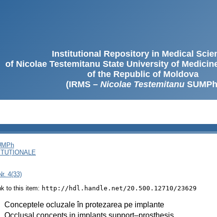
Institutional Repository in Medical Sci
of Nicolae Testemitanu State University of Medici
of the Republic of Moldova
(IRMS –
Nicolae Testemitanu
SUMPh
SUMPh
ITUȚIONALE
r. 4(33)
ink to this item:
http://hdl.handle.net/20.500.12710/23629
:
Conceptele ocluzale în protezarea pe implante
:
Occlusal concepts in implants support–prosthesis