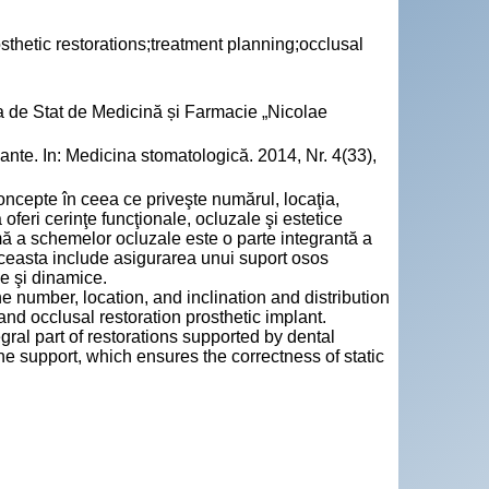
sthetic restorations;treatment planning;occlusal
a de Stat de Medicină și Farmacie „Nicolae
te. In: Medicina stomatologică. 2014, Nr. 4(33),
concepte în ceea ce priveşte numărul, locaţia,
 oferi cerinţe funcţionale, ocluzale şi estetice
mă a schemelor ocluzale este o parte integrantă a
 aceasta include asigurarea unui suport osos
e şi dinamice.
e number, location, and inclination and distribution
and occlusal restoration prosthetic implant.
ral part of restorations supported by dental
e support, which ensures the correctness of static