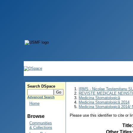
Search DSpace
IRMS - Nicolae Testemitanu 
REVISTE MEDICALE NEINST
Advanced Search
Medicina Stomatologică
Medicina Stomatologică 2014
Home
Medicina Stomatologică 2014/ N
Please use this identifier to cite or l
Browse
Communities
Title
& Collections
Other Titles