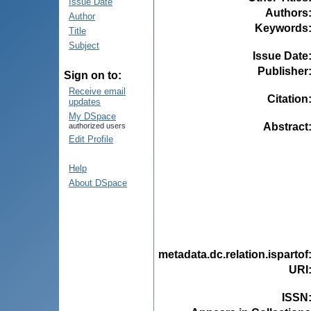
Issue Date
Authors
Author
Keywords
Title
Subject
Issue Date
Publisher
Sign on to:
Receive email
Citation
updates
My DSpace
Abstract
authorized users
Edit Profile
Help
About DSpace
metadata.dc.relation.ispartof
URI
ISSN