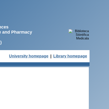
ences
ne and Pharmacy
)
University homepage
|
Library homepage