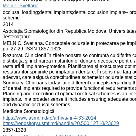
:
Melnic, Svetlana
:
occlusal loading;dental implants;dental occlusion;implant– pro
scheme
:
2014
:
Asociaţia Stomatologilor din Republica Moldova, Universitate
Testemiţanu“
:
MELNIC, Svetlana. Conceptele ocluzale în protezarea pe implan
pp. 27-29. ISSN 1857-1328.
:
Rezumat. Clinicienii în zilele noastre se confruntă cu diferite 
distribuţia şi înclinarea implanturilor dentare necesare pentru a
restaurării implanto–protetice. Planificarea şi executarea opti
restaurărilor sprijinite pe implanturi dentare. În sens mai larg
adecvat, care asigură corectitudinea schemelor ocluzale static
Summary. Clinicians today face different concepts regarding th
of dental implants required to provide functional requirements 
Planning and execution of optimal occlusal schemes is an integ
implants. In a broader sense it includes ensuring adequate bon
and dynamic occlusal schemes.
:
Medicina Stomatologică
:
https://www.asrm.md/ro/arhiva/nr-4-33-2014
https://repository.usmf.md/handle/20.500.12710/23629
:
1857-1328