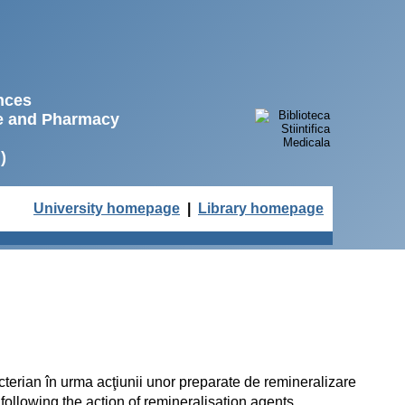
ences
ne and Pharmacy
)
University homepage
|
Library homepage
acterian în urma acţiunii unor preparate de remineralizare
following the action of remineralisation agents