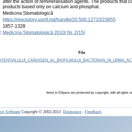
after the action of remineralisation agents. The products that 
products based only on calcium and phosphat.
:
Medicina Stomatologică
:
https://repository.usmf.md/handle/20.500.12710/23655
:
1857-1328
:
Medicina Stomatologică 2010/ Nr. 2(15)
File
TENTIALULUI_CARIOGEN_AL_BIOFILMULUI_BACTERIAN_IN_URMA_ACT
Items in DSpace are protected by copyright, with all rights r
ce Software
Copyright © 2002-2013
Duraspace
-
Feedback