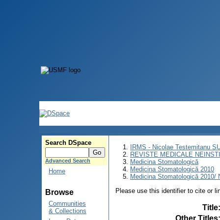
Search DSpace
IRMS - Nicolae Testemitanu 
REVISTE MEDICALE NEINST
Advanced Search
Medicina Stomatologică
Medicina Stomatologică 2010
Home
Medicina Stomatologică 2010/ N
Please use this identifier to cite or l
Browse
Communities
Title
& Collections
Other Titles