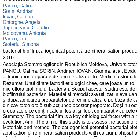
:
Pancu, Galina
Sorin, Andrian
Iovan, Ganina
Ghiorghe, Angela
Topoliceanu, Claudiu
Moldovanu, Antonia
Pancu, Ion
Stoleriu, Simona
:
bacterial biofilm;cariogenical potential;remineralisation produc
:
2010
:
Asociaţia Stomatologilor din Republica Moldova, Universitate
:
PANCU, Galina, SORIN, Andrian, lOVAN, Ganina, et al. Evaluare
acţiunii unor preparate de remineralizare. In: Medicina stomat
:
Rezumat. Unul dintre factorii etiologici chee, care joaca un rol
microflora biofilmului bacterian. Scopul acestui studiu este de
biofilmului bacterian. Material si metodă: s-a utilizat in evalua
şi după aplicarea preparatelor de remineralizare pe bază de calc
din cavitatea orală sub acţiunea acestor preparate. Deşi nu este 
preparatele ce conţin calciu, fosfat şi fluor, comparativ cu cele 
Summary. The bacterial film is a key ethiological factor with 
evolution. Aim. The aim of this study is to assess the action of
Materials and method. The cariogenical potential bacterial bi
application of remineralisation products with calcium, phospha