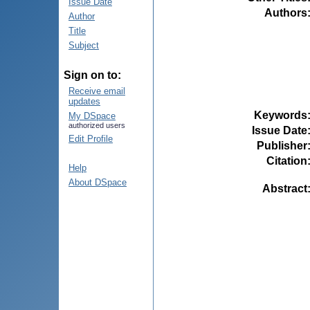
Issue Date
Authors
Author
Title
Subject
Sign on to:
Receive email
updates
Keywords
My DSpace
authorized users
Issue Date
Edit Profile
Publisher
Citation
Help
About DSpace
Abstract