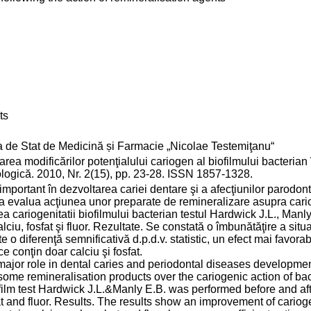
ts
a de Stat de Medicină și Farmacie „Nicolae Testemiţanu“
a modificărilor potenţialului cariogen al biofilmului bacterian
ologică. 2010, Nr. 2(15), pp. 23-28. ISSN 1857-1328.
 important în dezvoltarea cariei dentare şi a afecţiunilor parodon
 a evalua acţiunea unor preparate de remineralizare asupra cario
rea cariogenitatii biofilmului bacterian testul Hardwick J.L., Manl
iu, fosfat şi fluor. Rezultate. Se constată o îmbunătăţire a situ
o diferenţă semnificativă d.p.d.v. statistic, un efect mai favorabi
ce conţin doar calciu şi fosfat.
a major role in dental caries and periodontal diseases developme
 some remineralisation products over the cariogenic action of bact
ofilm test Hardwick J.L.&Manly E.B. was performed before and aft
t and fluor. Results. The results show an improvement of carioge