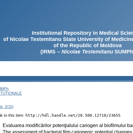
Institutional Repository in Medical Sci
of Nicolae Testemitanu State University of Medici
of the Republic of Moldova
(IRMS –
Nicolae Testemitanu
SUMPh
SUMPh
ITUȚIONALE
r. 2(15)
ink to this item:
http://hdl.handle.net/20.500.12710/23655
:
Evaluarea modificărilor potenţialului cariogen al biofilmului b
:
The assessment of bacterial film cariogenic potential changes 