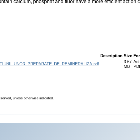
contain calcium, phosphat and fluor have a more efficient action
Description
Size
Fo
3.67
Ad
IUNII_UNOR_PREPARATE_DE_REMINERALIZA.pdf
MB
PD
eserved, unless otherwise indicated.