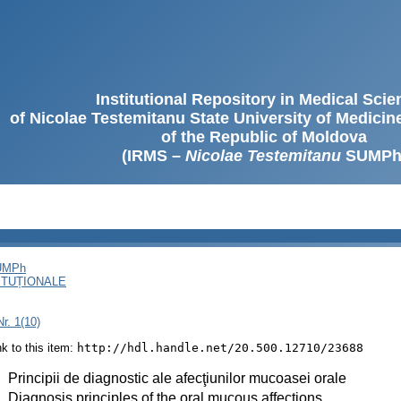
Institutional Repository in Medical Sci
of Nicolae Testemitanu State University of Medici
of the Republic of Moldova
(IRMS –
Nicolae Testemitanu
SUMPh
SUMPh
ITUȚIONALE
r. 1(10)
ink to this item:
http://hdl.handle.net/20.500.12710/23688
:
Principii de diagnostic ale afecţiunilor mucoasei orale
:
Diagnosis principles of the oral mucous affections