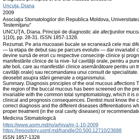
:
Uncuţa, Diana
:
2009
:
Asociaţia Stomatologilor din Republica Moldova, Universitate
Testemiţanu“
:
UNCUŢA, Diana. Principii de diagnostic ale afecţiunilor mucoa
1(10), pp. 28-31. ISSN 1857-1328.
:
Rezumat. Pe aria mucoasei bucale se ecranează cele mai diferit
— la etapa de debut sau pe parcurs evolutiv — dar invariabil
devine sursă de erori cu respective consecinţe clinice şi pro
manifestările clinice de la nive‑ lul cavităţii orale, pentru a pu
alte boli, care au manifestări clinice asemănătoare pentru un tr
cavităţii orale) sau recomandarea unui consult de specialitate
deosebit asupra stării generale a organismului.
Summary. Diagnosis principles of the oral mucous affections T
the region of the buccal mucous has been screened on the pre
invariable with the common total symptomatology, which it is 
clinical and prognosis consequences. Dentist must know the clin
correct diagnosis and the different diseases differentiations w
proper treatment (in the oral cavity diseases) or recommendatio
:
Medicina Stomatologică
:
https://www.asrm.md/ro/arhiva/nr-1-10-2009
https://repository.usmf.md/handle/20.500.12710/23688
:
ISSN 1857-1328