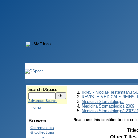
Search DSpace
IRMS - Nicolae Testemitanu 
REVISTE MEDICALE NEINST
Advanced Search
Medicina Stomatologică
Medicina Stomatologică 2009
Home
Medicina Stomatologică 2009/ N
Please use this identifier to cite or l
Browse
Communities
Title
& Collections
Other Titles