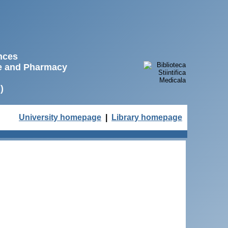
ences
ne and Pharmacy
)
University homepage
|
Library homepage