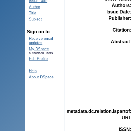
Issue Date
Authors
Author
Issue Date
Title
Publisher
Subject
Citation
Sign on to:
Receive email
Abstract
updates
My DSpace
authorized users
Edit Profile
Help
About DSpace
metadata.dc.relation.ispartof
URI
ISSN