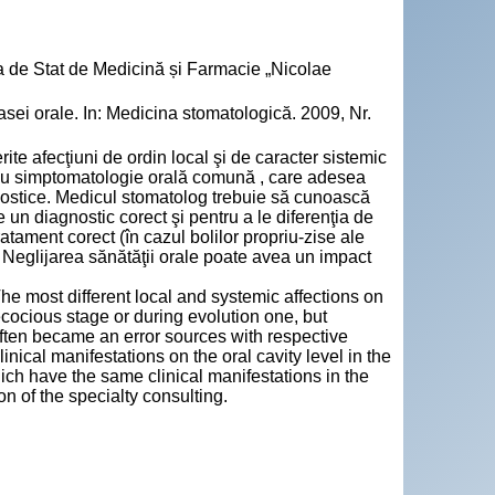
a de Stat de Medicină și Farmacie „Nicolae
sei orale. In: Medicina stomatologică. 2009, Nr.
e afecţiuni de ordin local şi de caracter sistemic
 cu simptomatologie orală comună , care adesea
gnostice. Medicul stomatolog trebuie să cunoască
ne un diagnostic corect şi pentru a le diferenţia de
atament corect (în cazul bolilor propriu‑zise ale
. Neglijarea sănătăţii orale poate avea un impact
he most different local and systemic affections on
cocious stage or during evolution one, but
often became an error sources with respective
ical manifestations on the oral cavity level in the
hich have the same clinical manifestations in the
n of the specialty consulting.