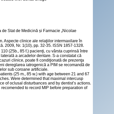
a de Stat de Medicină și Farmacie „Nicolae
ecte clinice ale relaţiilor intermaxilare în
ică. 2009, Nr. 1(10), pp. 32-35. ISSN 1857-1328.
110 (25b., 85 f.) pacienţi, cu vârsta cuprinsă între
a laterală a arcadelor dentare. S‑a constatat că
azuri clinice, poate fi condiţionată de prezenţa
eveni dereglarea iatrogenică a PIM se recomandă de
elor sub coroane artificiale.
tients (25 m., 85 w.) with age between 21 and 67
 arches. Were determined that maximal intercusp
nce of oclusal disturbances and by dentist’s actions.
s recomended to record MIP before preparation of