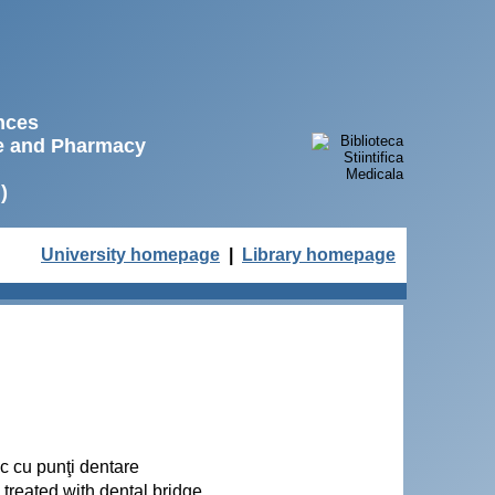
ences
ne and Pharmacy
)
University homepage
|
Library homepage
ic cu punţi dentare
c treated with dental bridge