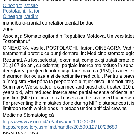
:
Oineagra, Vasile
Postolachi, Ilarion
Oineagra, Vadim
:
mandibulo‑cranial correlation;dental bridge
:
2009
:
Asociaţia Stomatologilor din Republica Moldova, Universitate
Testemiţanu“
:
OINEAGRA, Vasile, POSTOLACHI, Ilarion, OINEAGRA, Vadim. Asp
tratamentul protetic cu punţi dentare. In: Medicina stomatolog
:
Rezumat. Au fost selectaţi, examinaţi complex şi trataţi protetic 
21 şi 67 de ani, cu edentaţii parţiale intercalate reduse în zon
dereglarea poziţiei de intercuspidare maximă (PIM), în aceste c
disarmoniilor ocluzale şi de acţiunile medicului. Pentru a pr
a înregistra PIM până la prepararea dinţilor distali limitrofi breş
Summary. We selected, examined and prosthetic treated 110 pa
years old, with reduced intercalated partial edentia of dental
position (MIP) in this clinical cases can be favorised by prese
For preventing the mistakes done during MIP disturbances it i
limitroph teeth which ends in breach under artificial crowns.
:
Medicina Stomatologică
:
https://www.asrm.md/ro/arhiva/nr-1-10-2009
https://repository.usmf.md/handle/20.500.12710/23689
:
ISSN 1857-1328