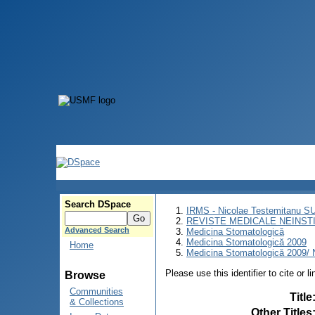
Search DSpace
IRMS - Nicolae Testemitanu 
REVISTE MEDICALE NEINST
Advanced Search
Medicina Stomatologică
Medicina Stomatologică 2009
Home
Medicina Stomatologică 2009/ N
Please use this identifier to cite or l
Browse
Communities
Title
& Collections
Other Titles