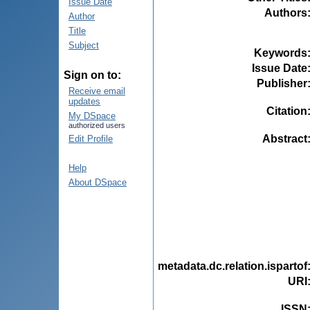
Issue Date
Authors
Author
Title
Subject
Keywords
Issue Date
Sign on to:
Publisher
Receive email
updates
Citation
My DSpace
authorized users
Abstract
Edit Profile
Help
About DSpace
metadata.dc.relation.ispartof
URI
ISSN