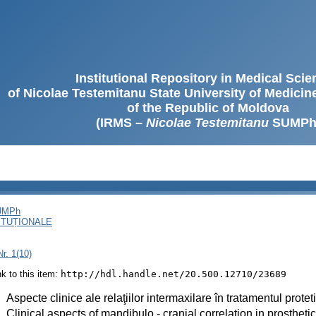
Institutional Repository in Medical Sci
of Nicolae Testemitanu State University of Medici
of the Republic of Moldova
(IRMS –
Nicolae Testemitanu
SUMPh
SUMPh
ITUȚIONALE
r. 1(10)
ink to this item:
http://hdl.handle.net/20.500.12710/23689
:
Aspecte clinice ale relaţiilor intermaxilare în tratamentul protet
:
Clinical aspects of mandibulo - cranial correlation in prostheti