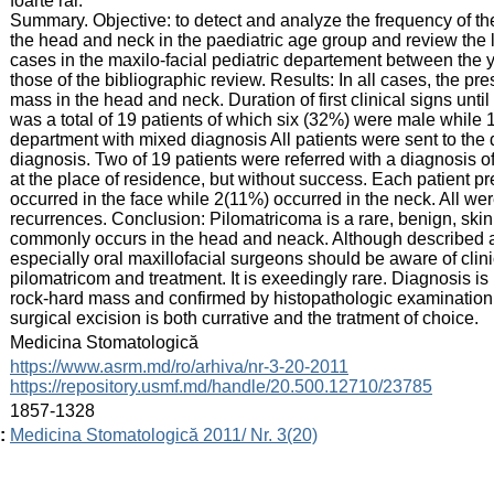
foarte rar.
Summary. Objective: to detect and analyze the frequency of the
the head and neck in the paediatric age group and review the l
cases in the maxilo-facial pediatric departement between the
those of the bibliographic review. Results: In all cases, the pr
mass in the head and neck. Duration of first clinical signs unt
was a total of 19 patients of which six (32%) were male while 
department with mixed diagnosis All patients were sent to the 
diagnosis. Two of 19 patients were referred with a diagnosis of
at the place of residence, but without success. Each patient p
occurred in the face while 2(11%) occurred in the neck. All we
recurrences. Conclusion: Pilomatricoma is a rare, benign, skin
commonly occurs in the head and neack. Although described a
especially oral maxillofacial surgeons should be aware of clinic
pilomatricom and treatment. It is exeedingly rare. Diagnosis is
rock-hard mass and confirmed by histopathologic examination
surgical excision is both currative and the tratment of choice.
:
Medicina Stomatologică
:
https://www.asrm.md/ro/arhiva/nr-3-20-2011
https://repository.usmf.md/handle/20.500.12710/23785
:
1857-1328
:
Medicina Stomatologică 2011/ Nr. 3(20)