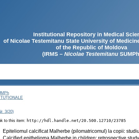
Institutional Repository in Medical Sci
of Nicolae Testemitanu State University of Medici
of the Republic of Moldova
(IRMS –
Nicolae Testemitanu
SUMPh
SUMPh
ITUȚIONALE
r. 3(20)
ink to this item:
http://hdl.handle.net/20.500.12710/23785
:
Epiteliomul calcificat Malherbe (pilomatricomul) la copii: studiu
:
Calcified epithelioma Malherbe in children: retrospective study,