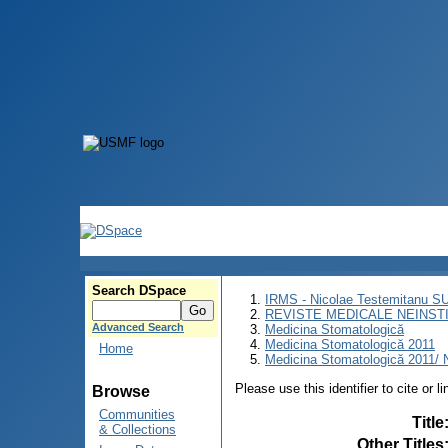
Search DSpace
IRMS - Nicolae Testemitanu 
REVISTE MEDICALE NEINST
Advanced Search
Medicina Stomatologică
Medicina Stomatologică 2011
Home
Medicina Stomatologică 2011/ N
Please use this identifier to cite or l
Browse
Communities
Title
& Collections
Other Titles