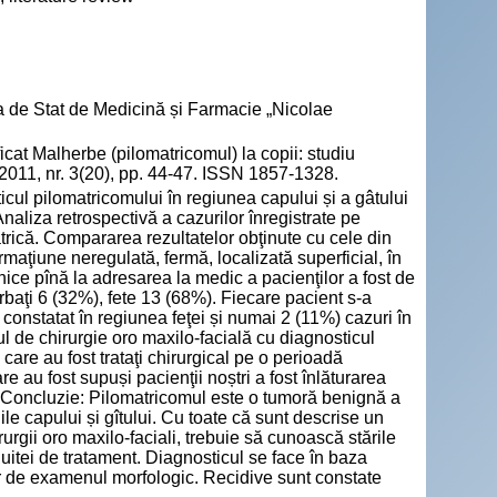
a de Stat de Medicină și Farmacie „Nicolae
cat Malherbe (pilomatricomul) la copii: studiu
. 2011, nr. 3(20), pp. 44-47. ISSN 1857-1328.
cul pilomatricomului în regiunea capului și a gâtului
Analiza retrospectivă a cazurilor înregistrate pe
rică. Compararea rezultatelor obţinute cu cele din
ormaţiune neregulată, fermă, localizată superficial, în
inice pînă la adresarea la medic a pacienţilor a fost de
 bărbaţi 6 (32%), fete 13 (68%). Fiecare pacient s-a
constatat în regiunea feţei și numai 2 (11%) cazuri în
tul de chirurgie oro maxilo-facială cu diagnosticul
 care au fost trataţi chirurgical pe o perioadă
re au fost supuși pacienţii noștri a fost înlăturarea
. Concluzie: Pilomatricomul este o tumoră benignă a
unile capului și gîtului. Cu toate că sunt descrise un
urgii oro maxilo-faciali, trebuie să cunoască stările
uitei de tratament. Diagnosticul se face în baza
ior de examenul morfologic. Recidive sunt constate