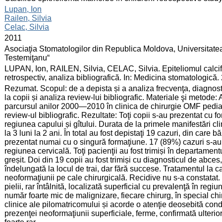
:
Lupan, Ion
Railen, Silvia
Celac, Silvia
:
2011
:
Asociaţia Stomatologilor din Republica Moldova, Universitate
Testemiţanu“
:
LUPAN, Ion, RAILEN, Silvia, CELAC, Silvia. Epiteliomul calcifi
retrospectiv, analiza bibliografică. In: Medicina stomatologică
:
Rezumat. Scopul: de a depista și a analiza frecvenţa, diagnosti
la copii și analiza review-lui bibliografic. Materiale şi metode: 
parcursul anilor 2000—2010 în clinica de chirurgie OMF pediat
review-ul bibliografic. Rezultate: Toţi copii s-au prezentat cu f
regiunea capului și gîtului. Durata de la primele manifestări cl
la 3 luni la 2 ani. În total au fost depistaţi 19 cazuri, din care
prezentat numai cu o singură formaţiune. 17 (89%) cazuri s-au 
regiunea cervicală. Toţi pacienţii au fost trimiși în departamen
greșit. Doi din 19 copii au fost trimiși cu diagnosticul de abces,
îndelungată la locul de trai, dar fără succese. Tratamentul la ca
neoformaţiunii pe cale chirurgicală. Recidive nu s-a constatat
pielii, rar întâlnită, localizată superficial cu prevalenţă în regi
număr foarte mic de malignizare, fiecare chirurg, în special chir
clinice ale pilomatricomului și acorde o atenţie deosebită cond
prezenţei neoformaţiunii superficiale, ferme, confirmată ulter