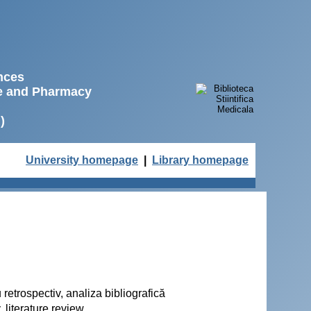
ences
ne and Pharmacy
)
University homepage
|
Library homepage
 retrospectiv, analiza bibliografică
 literature review