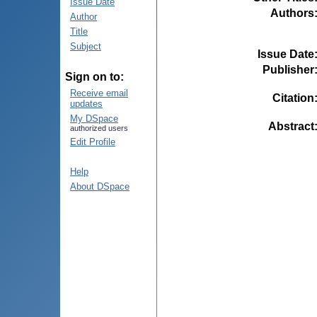
Issue Date
Authors
Author
Title
Subject
Issue Date
Publisher
Sign on to:
Receive email
Citation
updates
My DSpace
Abstract
authorized users
Edit Profile
Help
About DSpace