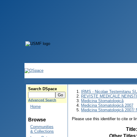
Search DSpace
IRMS - Nicolae Testemitanu 
REVISTE MEDICALE NEINST
Advanced Search
Medicina Stomatologică
Medicina Stomatologică 2007
Home
Medicina Stomatologică 2007/ N
Please use this identifier to cite or l
Browse
Communities
Title
& Collections
Other Titles