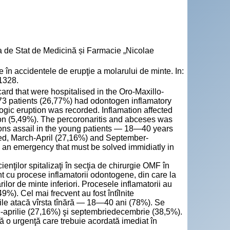
a de Stat de Medicină și Farmacie „Nicolae
 accidentele de erupţie a molarului de minte. In:
-1328.
d that were hospitalised in the Oro-Maxillo-
3 patients (26,77%) had odontogen inflamatory
logic eruption was recorded. Inflamation affected
tion (5,49%). The percoronaritis and abceses was
ions assail in the young patients — 18—40 years
ed, March-April (27,16%) and September-
s an emergency that must be solved immidiatly in
enţilor spitalizaţi în secţia de chirurgie OMF în
 cu procese inflamatorii odontogene, din care la
lor de minte inferiori. Procesele inflamatorii au
9%). Cel mai frecvent au fost întîlnite
ile atacă vîrsta tînără — 18—40 ani (78%). Se
ie-aprilie (27,16%) şi septembriedecembrie (38,5%).
tă o urgenţă care trebuie acordată imediat în