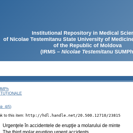
Institutional Repository in Medical Sci
of Nicolae Testemitanu State University of Medici
of the Republic of Moldova
(IRMS –
Nicolae Testemitanu
SUMPh
SUMPh
ITUȚIONALE
r. 4(5)
ink to this item:
http://hdl.handle.net/20.500.12710/23815
:
Urgenţele în accidentele de erupţie a molarului de minte
:
The third molar eruption urgent accidents