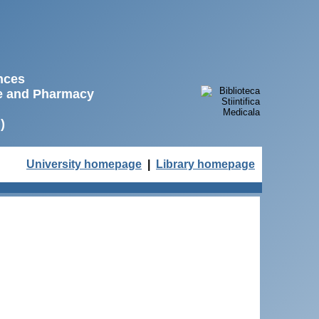
ences
ne and Pharmacy
)
University homepage
|
Library homepage