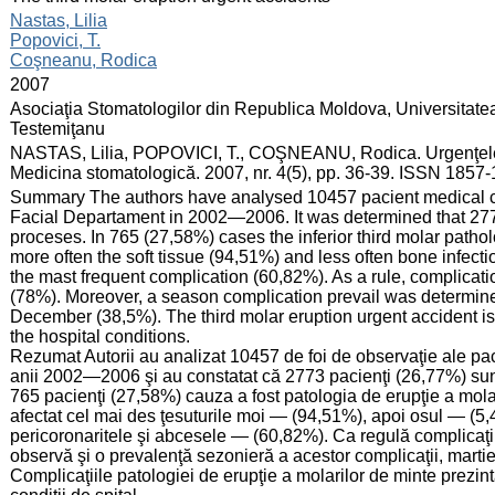
:
Nastas, Lilia
Popovici, T.
Coşneanu, Rodica
:
2007
:
Asociaţia Stomatologilor din Republica Moldova, Universitate
Testemiţanu
:
NASTAS, Lilia, POPOVICI, T., COŞNEANU, Rodica. Urgenţele în
Medicina stomatologică. 2007, nr. 4(5), pp. 36-39. ISSN 1857
:
Summary The authors have analysed 10457 pacient medical car
Facial Departament in 2002—2006. It was determined that 277
proceses. In 765 (27,58%) cases the inferior third molar patho
more often the soft tissue (94,51%) and less often bone infec
the mast frequent complication (60,82%). As a rule, complicat
(78%). Moreover, a season complication prevail was determin
December (38,5%). The third molar eruption urgent accident i
the hospital conditions.
Rezumat Autorii au analizat 10457 de foi de observaţie ale paci
anii 2002—2006 şi au constatat că 2773 pacienţi (26,77%) sunt
765 pacienţi (27,58%) cauza a fost patologia de erupţie a molari
afectat cel mai des ţesuturile moi — (94,51%), apoi osul — (5,4
pericoronaritele şi abcesele — (60,82%). Ca regulă complicaţi
observă şi o prevalenţă sezonieră a acestor complicaţii, mart
Complicaţiile patologiei de erupţie a molarilor de minte prezin