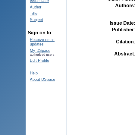
Issue Date
Authors
Author
Title
Subject
Issue Date
Publisher
Sign on to:
Receive email
Citation
updates
My DSpace
Abstract
authorized users
Edit Profile
Help
About DSpace