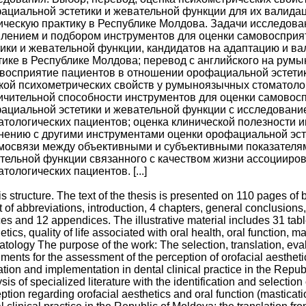
ациальной эстетики и жевательной функции для их валидац
ическую практику в Республике Молдова. Задачи исследова
лением и подбором инструментов для оценки самовосприя
тики и жевательной функции, кандидатов на адаптацию и в
тике в Республике Молдова; перевод с английского на ру
восприятие пациентов в отношении орофациальной эстетик
кой психометрических свойств у румыноязычных стоматоло
ичительной способности инструментов для оценки самовос
ациальной эстетики и жевательной функции с исследовани
атологических пациентов; оценка клинической полезности 
нению с другими инструментами оценки орофациальной эст
мосвязи между объективными и субъективными показателям
тельной функции связанного с качеством жизни ассоцииров
тологических пациентов. [...]
s structure. The text of the thesis is presented on 110 pages of 
ist of abbreviations, introduction, 4 chapters, general conclusio
es and 12 appendices. The illustrative material includes 31 tabl
etics, quality of life associated with oral health, oral function, 
tology The purpose of the work: The selection, translation, eval
uments for the assessment of the perception of orofacial aesthetic
ation and implementation in dental clinical practice in the Repub
sis of specialized literature with the identification and selection 
ption regarding orofacial aesthetics and oral function (masticati