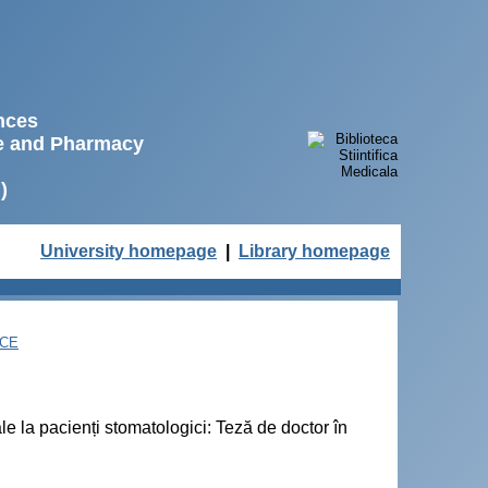
ences
ne and Pharmacy
)
University homepage
|
Library homepage
NCE
ale la pacienți stomatologici: Teză de doctor în