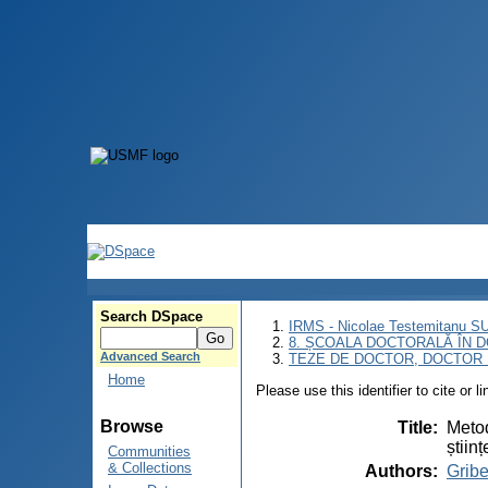
Search DSpace
IRMS - Nicolae Testemitanu 
8. ȘCOALA DOCTORALĂ ÎN D
Advanced Search
TEZE DE DOCTOR, DOCTOR 
Home
Please use this identifier to cite or l
Browse
Title
:
Metod
știin
Communities
& Collections
Authors
:
Gribe