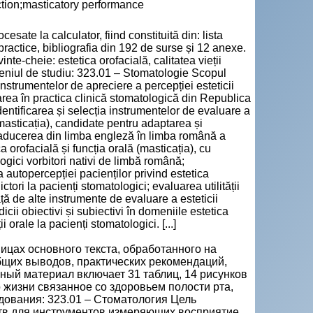
unction;masticatory performance
esate la calculator, fiind constituită din: lista
practice, bibliografia din 192 de surse și 12 anexe.
inte-cheie: estetica orofacială, calitatea vieții
meniul de studiu: 323.01 – Stomatologie Scopul
instrumentelor de apreciere a percepției esteticii
tarea în practica clinică stomatologică din Republica
identificarea și selecția instrumentelor de evaluare a
(masticația), candidate pentru adaptarea și
traducerea din limba engleză în limba română a
 orofacială și funcția orală (masticația), cu
ogici vorbitori nativi de limbă română;
 autopercepției pacienților privind estetica
ctori la pacienți stomatologici; evaluarea utilității
ață de alte instrumente de evaluare a esteticii
dicii obiectivi și subiectivi în domeniile estetica
i orale la pacienți stomatologici. [...]
ицах основного текста, обработанного на
общих выводов, практических рекомендаций,
ный материал включает 31 таблиц, 14 рисунков
 жизни связанное со здоровьем полости рта,
дования: 323.01 – Стоматология Цель
ств для инструментов измеряющих восприятие