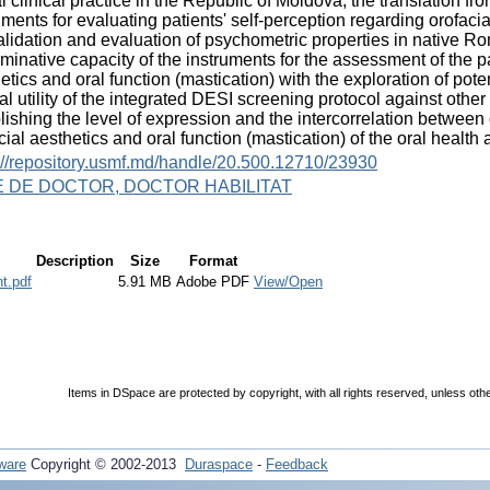
l clinical practice in the Republic of Moldova; the translation
uments for evaluating patients' self-perception regarding orofacia
alidation and evaluation of psychometric properties in native R
iminative capacity of the instruments for the assessment of the pa
etics and oral function (mastication) with the exploration of poten
cal utility of the integrated DESI screening protocol against othe
lishing the level of expression and the intercorrelation between o
cial aesthetics and oral function (mastication) of the oral health as
://repository.usmf.md/handle/20.500.12710/23930
E DE DOCTOR, DOCTOR HABILITAT
Description
Size
Format
t.pdf
5.91 MB
Adobe PDF
View/Open
Items in DSpace are protected by copyright, with all rights reserved, unless oth
ware
Copyright © 2002-2013
Duraspace
-
Feedback