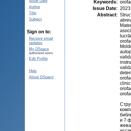
Issue Date
Keywords
:
orofa
Author
Issue Date
:
2023
Title
Abstract
:
Struc
Subject
abrev
Mater
asoci
Sign on to:
lucră
Receive email
orofa
updates
Moldo
My DSpace
autop
authorized users
valid
Edit Profile
instr
valid
Help
deter
About DSpace
orofa
clini
orofa
orofac
Стру
комп
библ
и 7 
жева
иссл