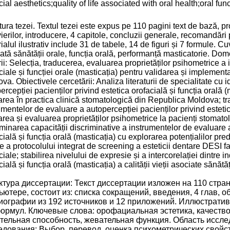
cial aesthetics;quality of life associated with oral health;oral f
tura tezei. Textul tezei este expus pe 110 pagini text de bază, proc
ierilor, introducere, 4 capitole, concluzii generale, recomandări 
ialul ilustrativ include 31 de tabele, 14 de figuri și 7 formule. Cuv
ată sănătății orale, funcția orală, performanță masticatorie. Do
rii: Selecția, traducerea, evaluarea proprietăților psihometrice a 
ciale și funcției orale (masticația) pentru validarea și implemen
va. Obiectivele cercetării: Analiza literaturii de specialitate cu 
ercepției pacienților privind estetica orofacială și funcția orală 
area în practica clinică stomatologică din Republica Moldova; 
umentelor de evaluare a autopercepției pacienților privind estetica
area și evaluarea proprietăților psihometrice la pacienți stomatol
minarea capacității discriminative a instrumentelor de evaluare a
cială și funcția orală (masticația) cu explorarea potențialilor predi
ce a protocolului integrat de screening a esteticii dentare DESI f
ciale; stabilirea nivelului de expresie și a intercorelației dintre in
ială și funcția orală (masticația) a calității vieții asociate sănătăți
ктура диссертации: Текст диссертации изложен на 110 стран
ьютере, состоит из: списка сокращений, введения, 4 глав, 
иографии из 192 источников и 12 приложений. Иллюстратив
формул. Ключевые слова: орофациальная эстетика, качество
тельная способность, жевательная функция. Область иссле
едования: Выбор, перевод, оценка психометрических свой