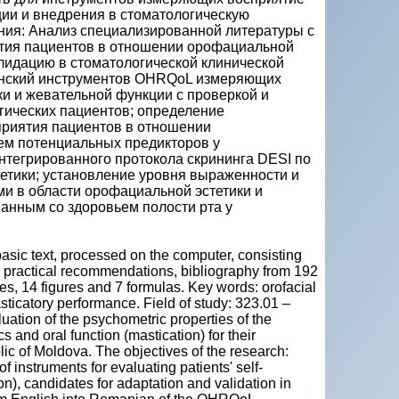
ии и внедрения в стоматологическую
ния: Анализ специализированной литературы с
тия пациентов в отношении орофациальной
алидацию в стоматологической клинической
мынский инструментов OHRQoL измеряющих
и и жевательной функции с проверкой и
гических пациентов; определение
приятия пациентов в отношении
ем потенциальных предикторов у
интегрированного протокола скрининга DESI по
етики; установление уровня выраженности и
и в области орофациальной эстетики и
анным со здоровьем полости рта у
basic text, processed on the computer, consisting
ns, practical recommendations, bibliography from 192
es, 14 figures and 7 formulas. Key words: orofacial
masticatory performance. Field of study: 323.01 –
uation of the psychometric properties of the
s and oral function (mastication) for their
lic of Moldova. The objectives of the research:
of instruments for evaluating patients' self-
on), candidates for adaptation and validation in