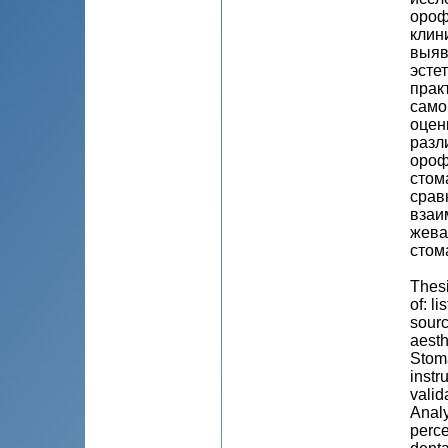
ороф
клин
выяв
эсте
прак
само
оцен
разл
ороф
стом
срав
взаи
жева
стома
Thesi
of: l
sourc
aesth
Stoma
instr
valid
Analy
perce