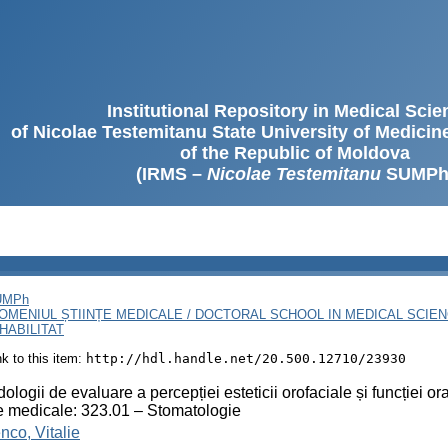
Institutional Repository in Medical Sci
of Nicolae Testemitanu State University of Medici
of the Republic of Moldova
(IRMS –
Nicolae Testemitanu
SUMPh
SUMPh
OMENIUL ȘTIINȚE MEDICALE / DOCTORAL SCHOOL IN MEDICAL SCIE
HABILITAT
ink to this item:
http://hdl.handle.net/20.500.12710/23930
ologii de evaluare a percepției esteticii orofaciale și funcției or
țe medicale: 323.01 – Stomatologie
nco, Vitalie