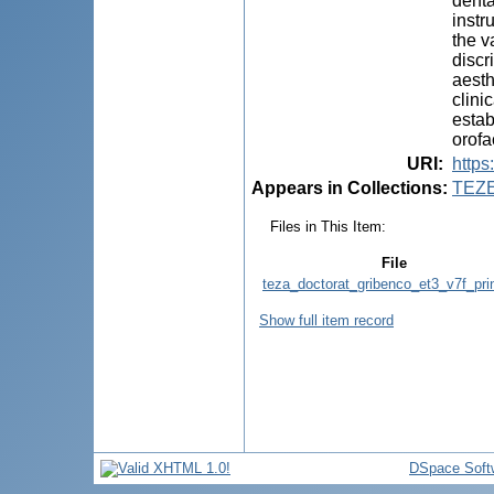
denta
instr
the v
discr
aesth
clini
estab
orofa
URI
:
https
Appears in Collections:
TEZ
Files in This Item:
File
teza_doctorat_gribenco_et3_v7f_prin
Show full item record
DSpace Soft