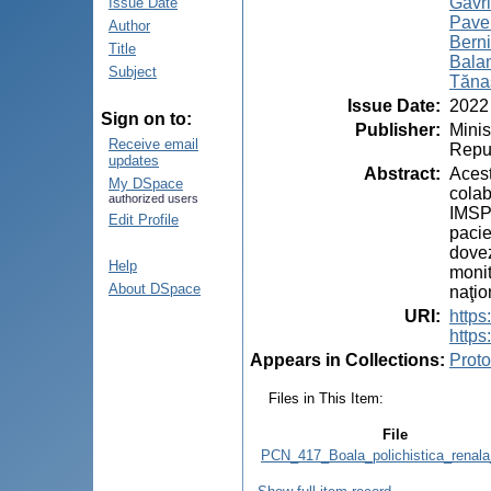
Gavri
Issue Date
Pavel
Author
Berni
Title
Bala
Subject
Tăna
Issue Date
:
2022
Sign on to:
Publisher
:
Minis
Receive email
Repu
updates
Abstract
:
Acest
My DSpace
colab
authorized users
IMSP 
Edit Profile
pacie
dovez
Help
monit
About DSpace
naţio
URI
:
http
https
Appears in Collections:
Proto
Files in This Item:
File
PCN_417_Boala_polichistica_renala