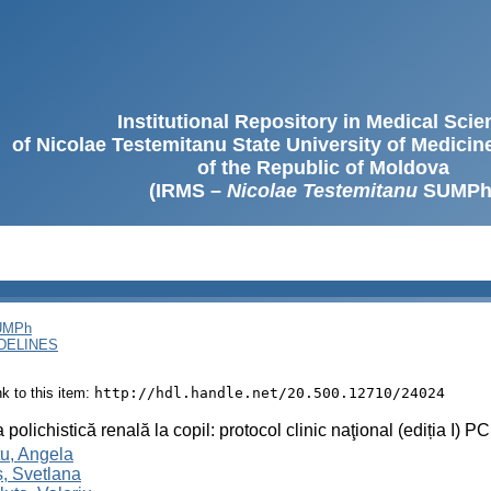
Institutional Repository in Medical Sci
of Nicolae Testemitanu State University of Medici
of the Republic of Moldova
(IRMS –
Nicolae Testemitanu
SUMPh
SUMPh
DELINES
ink to this item:
http://hdl.handle.net/20.500.12710/24024
 polichistică renală la copil: protocol clinic naţional (ediția I) 
u, Angela
, Svetlana