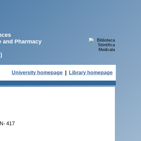
ences
ne and Pharmacy
)
University homepage
|
Library homepage
PCN- 417