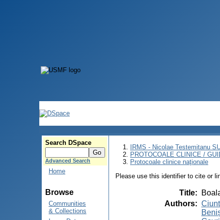
Search DSpace
IRMS - Nicolae Testemitanu 
PROTOCOALE CLINICE / GUI
Advanced Search
Protocoale clinice naţionale
Home
Please use this identifier to cite or l
Browse
Title
:
Boala
Authors
:
Ciunt
Communities
& Collections
Beniș