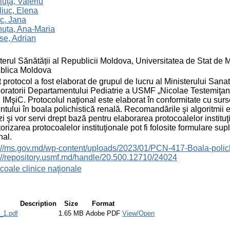
luţa, Valeriu
iuc, Elena
c, Jana
nuța, Ana-Maria
se, Adrian
terul Sănătății al Republicii Moldova, Universitatea de Stat de
blica Moldova
 protocol a fost elaborat de grupul de lucru al Ministerului Sana
oratorii Departamentului Pediatrie a USMF „Nicolae Testemiţanu”
IMşiC. Protocolul naţional este elaborat în conformitate cu surs
ntului în boala polichistică renală. Recomandările şi algoritmii 
i şi vor servi drept bază pentru elaborarea protocoalelor insti
orizarea protocoalelor instituţionale pot fi folosite formulare sup
nal.
s://ms.gov.md/wp-content/uploads/2023/01/PCN-417-Boala-poli
://repository.usmf.md/handle/20.500.12710/24024
coale clinice naţionale
Description
Size
Format
_1.pdf
1.65 MB
Adobe PDF
View/Open