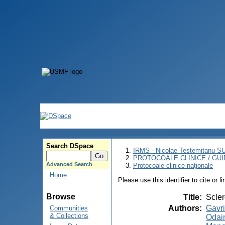
Search DSpace
IRMS - Nicolae Testemitanu 
PROTOCOALE CLINICE / GUI
Advanced Search
Protocoale clinice naţionale
Home
Please use this identifier to cite or l
Browse
Title
:
Scler
Authors
:
Gavri
Communities
& Collections
Odain