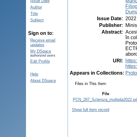
Mano
Issue Date
Filio
Author
Duma
Title
Issue Date
:
2022
Subject
Publisher
:
Minis
Abstract
:
Acest
Sign on to:
în co
Receive email
Proto
updates
ECTRI
My DSpace
abord
authorized users
URI
:
https
Edit Profile
https
Appears in Collections:
Proto
Help
About DSpace
Files in This Item:
File
PCN_287_Scleroza_multipla2022.pd
Show full item record