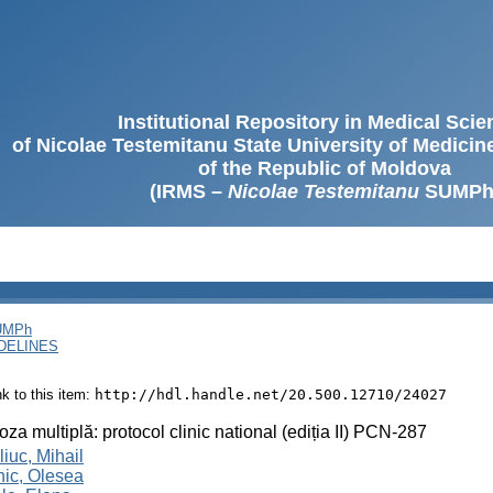
Institutional Repository in Medical Sci
of Nicolae Testemitanu State University of Medici
of the Republic of Moldova
(IRMS –
Nicolae Testemitanu
SUMPh
SUMPh
DELINES
ink to this item:
http://hdl.handle.net/20.500.12710/24027
oza multiplă: protocol clinic national (ediția II) PCN-287
liuc, Mihail
ic, Olesea