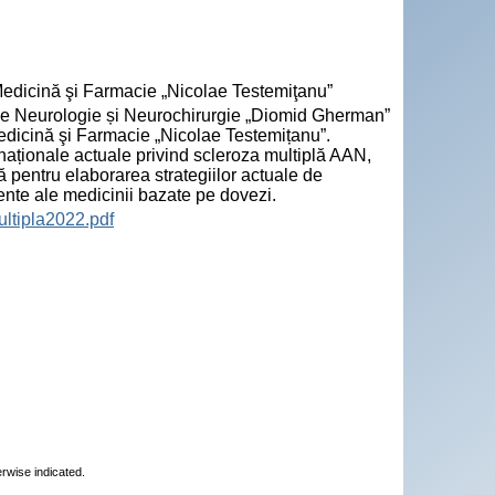
 Medicină şi Farmacie „Nicolae Testemiţanu”
ui de Neurologie și Neurochirurgie „Diomid Gherman”
Medicină şi Farmacie „Nicolae Testemițanu”.
ernaționale actuale privind scleroza multiplă AAN,
ă pentru elaborarea strategiilor actuale de
cente ale medicinii bazate pe dovezi.
ltipla2022.pdf
erwise indicated.