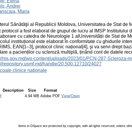
le, Elena
glo, Andrei
nscaia, Maria
terul Sănătăţii al Republicii Moldova, Universitatea de Stat de
 protocol a fost elaborat de grupul de lucru al IMSP Institutul
laborare cu catedra de Neurologie 1 alUniversității de Stat de 
colul instituțional este elaborat în conformitate cu ghidurile int
MS, EAN[1–3], protocol clinic național[4], şi va servi drept baz
are a pacienților cu scleroză multiplă, ținând cont de datele re
://ms.gov.md/wp-content/uploads/2023/01/PCN-287-Scleroza-mu
://repository.usmf.md/handle/20.500.12710/24027
coale clinice naţionale
Description
Size
Format
f
4.94 MB
Adobe PDF
View/Open
Items in DSpace are protected by copyright, with all rights reserved, unless oth