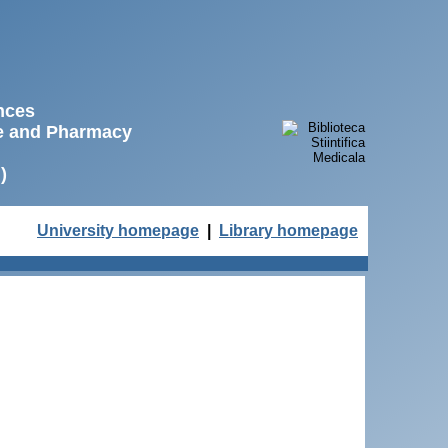
ences
ne and Pharmacy
)
University homepage
|
Library homepage