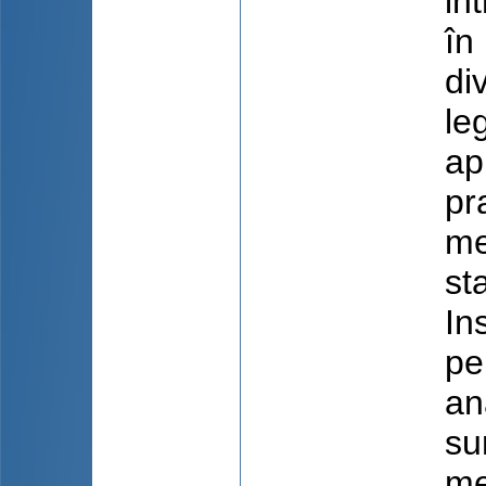
in
în
di
le
ap
pr
me
st
In
pe
an
su
me