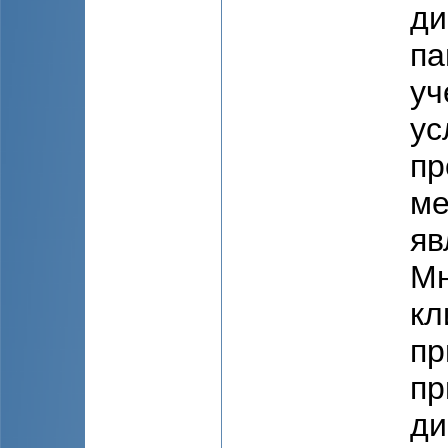
ди
па
уч
ус
пр
ме
яв
Мн
кл
пр
пр
ди