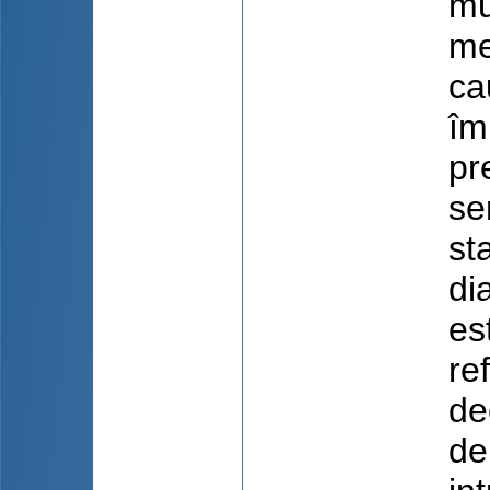
mu
me
ca
îm
pr
se
st
di
es
re
de
de