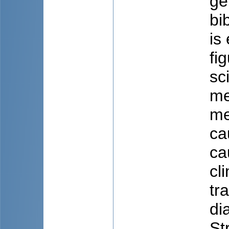
ge
bi
is
fi
sc
me
me
ca
ca
cl
tr
di
St