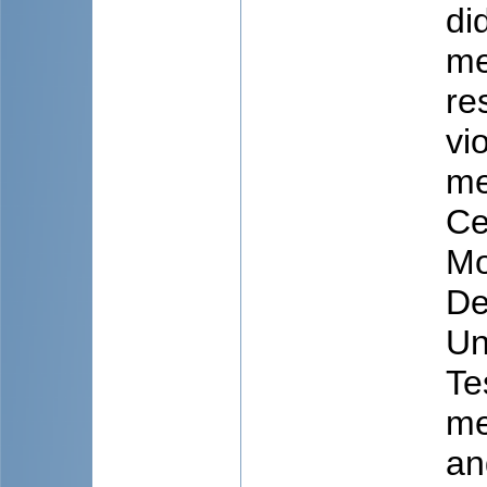
di
me
re
vi
me
Ce
Mo
De
Un
Te
me
an