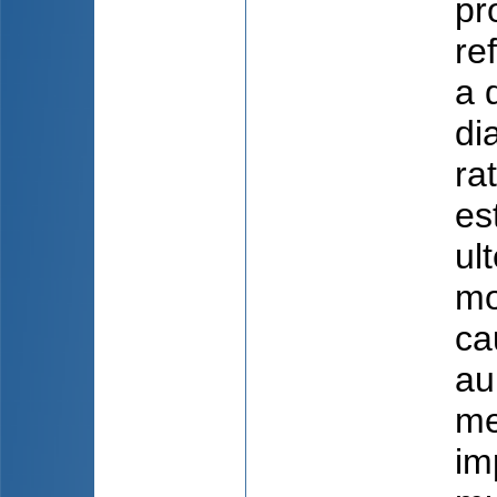
pr
re
a 
di
ra
es
ul
mo
ca
au
me
im