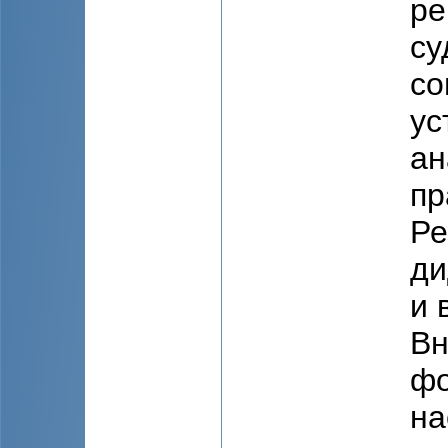
ре
су
со
ус
ан
пр
Ре
ди
и 
Вн
фо
на