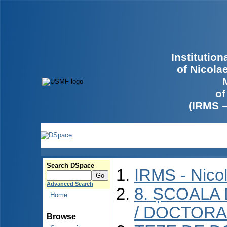
Institutio
of Nicola
of
(IRMS 
Search DSpace
IRMS - Nico
Advanced Search
8. ȘCOALA
Home
/ DOCTORA
Browse