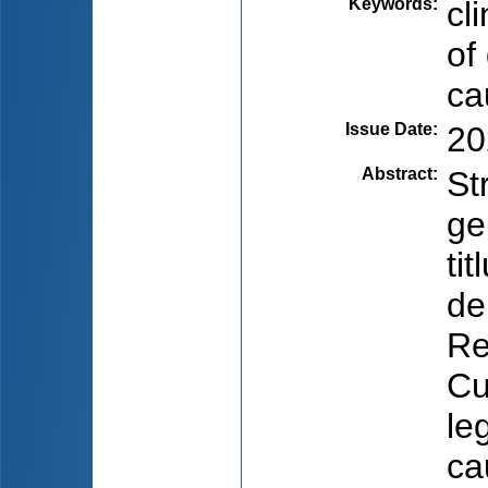
Keywords
:
cl
of
ca
Issue Date
:
20
Abstract
:
St
ge
ti
de
Re
Cu
le
ca