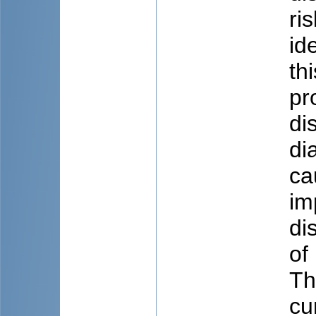
ri
id
th
pr
di
di
ca
im
di
of
Th
cu