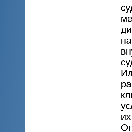
су
ме
ди
на
вн
су
Ид
ра
кл
ус
их
Оп