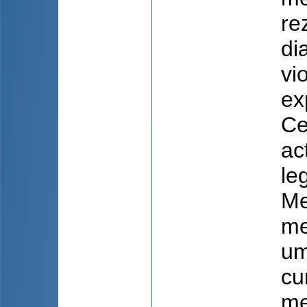
re
di
vi
ex
Ce
ac
le
Me
me
um
cu
me