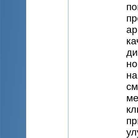
по
пр
ар
ка
ди
но
на
см
ме
кл
пр
ул