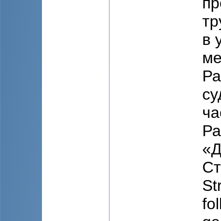
пр
тр
в 
ме
Ра
су
ча
Ра
«Д
Ст
St
fo