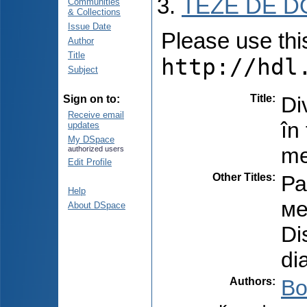
TEZE DE D
Communities
& Collections
Issue Date
Please use this 
Author
Title
http://hdl
Subject
Title
:
Di
Sign on to:
Receive email
în
updates
My DSpace
me
authorized users
Edit Profile
Other Titles
:
Ра
Help
ме
About DSpace
Di
di
Authors
:
Bo