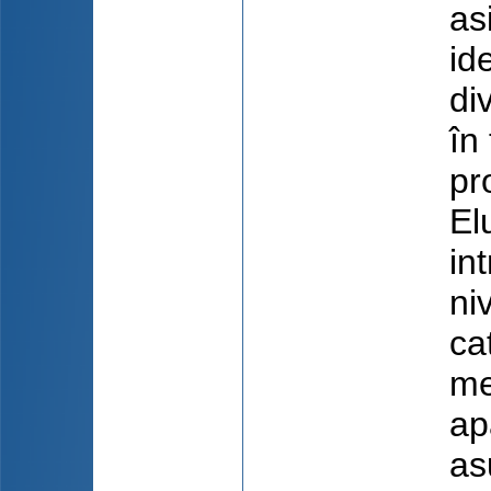
as
id
di
în
pr
El
in
ni
ca
me
ap
as