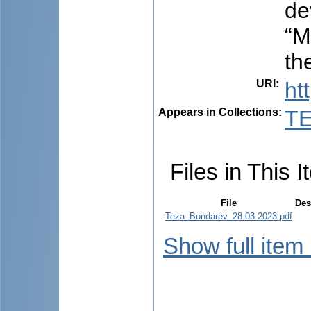
de
“M
th
URI
:
ht
Appears in Collections:
TE
Files in This I
File
Des
Teza_Bondarev_28.03.2023.pdf
Show full item