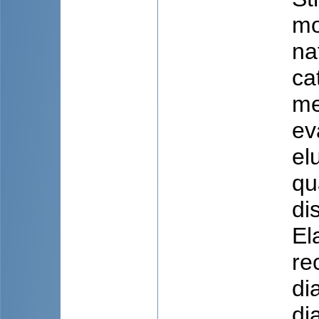
mo
na
ca
me
ev
el
qu
di
El
re
di
di