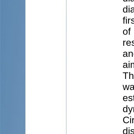
di
fi
of
re
an
ai
Th
wa
es
dy
Ci
di