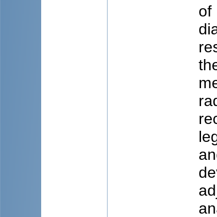
of
di
re
th
me
ra
re
le
an
de
ad
an