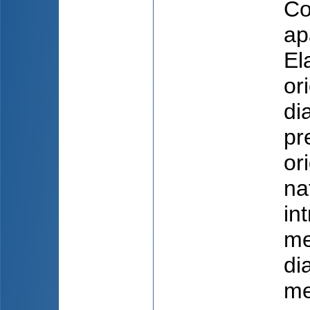
Co
ap
El
or
di
pr
or
na
in
me
di
me