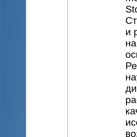
St
Ст
и 
на
ос
Ре
на
ди
ра
ка
ис
во