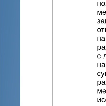
по
ме
за
от
па
ра
с 
на
су
ра
ме
ис