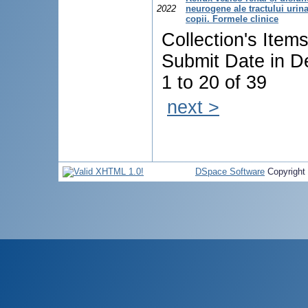
2022
neurogene ale tractului urina
copii. Formele clinice
Collection's Item
Submit Date in D
1 to 20 of 39
next >
DSpace Software
Copyright