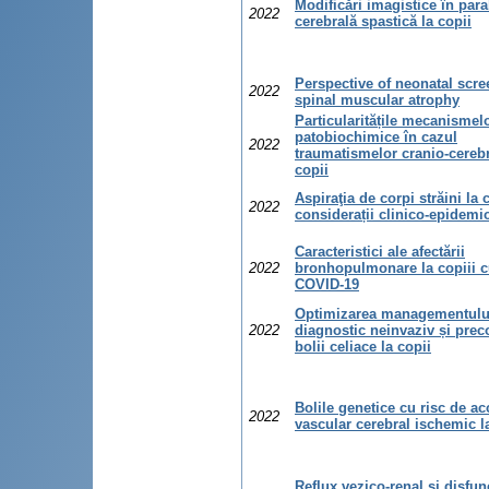
Modificări imagistice în para
2022
cerebrală spastică la copii
Perspective of neonatal scre
2022
spinal muscular atrophy
Particularitățile mecanismel
patobiochimice în cazul
2022
traumatismelor cranio-cerebr
copii
Aspiraţia de corpi străini la 
2022
considerații clinico-epidemi
Caracteristici ale afectării
2022
bronhopulmonare la copiii cu
COVID-19
Optimizarea managementulu
2022
diagnostic neinvaziv și prec
bolii celiace la copii
Bolile genetice cu risc de ac
2022
vascular cerebral ischemic l
Reflux vezico-renal și disfunc