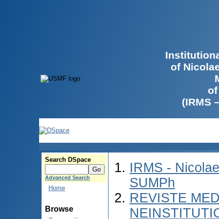
Institutio
of Nicola
of
(IRMS 
Search DSpace
IRMS - Nicolae
Advanced Search
SUMPh
Home
REVISTE MED
Browse
NEINSTITUȚI