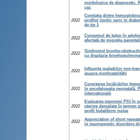
morfologice de diagnostic. 
caz
Corelația dintre hemoglobina
2022
profilul lipidic seric în diabe
de tip 1
Consumul de tutun în adole
2022
afectată de migrația parental
Sindromul bronho-obstructiv 
2022
cu displazie bronhopulmona
Influența maladiilor non-tra
2022
asupra mortinatalității
Corectarea încălcărilor hem
2022
în encefalopatia neonatală. P
internațională
Evaluarea expresiei P53 în s
2022
uterine dereglate în termen 
profil hidatiform molar
Appreciation of short repea
2022
in neurogenetic disorders d