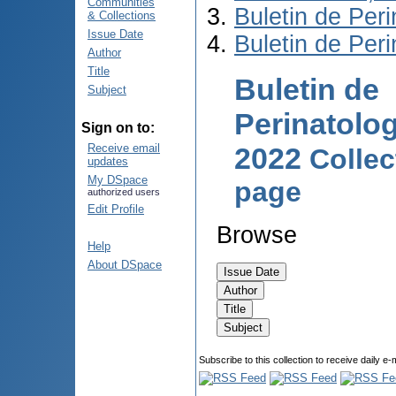
Communities
Buletin de Peri
& Collections
Issue Date
Buletin de Per
Author
Title
Buletin de
Subject
Perinatolog
Sign on to:
2022
Receive email
Colle
updates
My DSpace
page
authorized users
Edit Profile
Browse
Help
About DSpace
Subscribe to this collection to receive daily e-