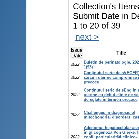
Collection's Item
Submit Date in D
1 to 20 of 39
next >
Issue
Title
Date
Buletin de perinatologie. 202
2022
1(93)
Conținutul seric de sVEGFR1
2022
sarcini uterine compromise 
precoce
Conținutul seric de sEng în 
2022
uterine cu debut clinic de sa
dereglate în termen precoce
Challenges in diagnosis of
2022
mitochondrial disorders: cas
Adenomul hepatocelular as
în glicogenoza Von Gierke, ti
2022
copii: particularități clinico-