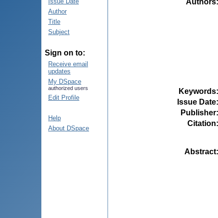
Authors
Issue Date
Author
Title
Subject
Sign on to:
Receive email
updates
My DSpace
authorized users
Keywords
Edit Profile
Issue Date
Publisher
Help
Citation
About DSpace
Abstract