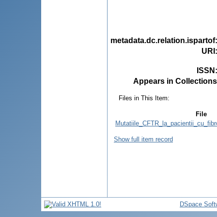
metadata.dc.relation.ispartof
URI
ISSN
Appears in Collections
Files in This Item:
File
Mutatiile_CFTR_la_pacientii_cu_fib
Show full item record
DSpace Soft