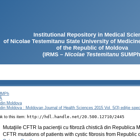
Institutional Repository in Medical Sci
of Nicolae Testemitanu State University of Medici
of the Republic of Moldova
(IRMS –
Nicolae Testemitanu
SUMPh
SUMPh
Ă
i din Moldova
i din Moldova : Moldovan Journal of Health Sciences 2015 Vol. 5(3) ediție spec
ink to this item:
http://hdl.handle.net/20.500.12710/2445
:
Mutaţiile CFTR la pacienţii cu fibroză chistică din Republica 
:
CFTR mutations of patients with cystic fibrosis from Republic