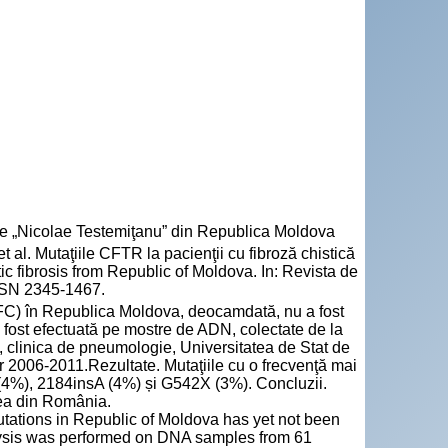
cie „Nicolae Testemiţanu” din Republica Moldova
 Mutaţiile CFTR la pacienţii cu fibroză chistică
c fibrosis from Republic of Moldova. In: Revista de
 ISSN 2345-1467.
 (FC) în Republica Moldova, deocamdată, nu a fost
 fost efectuată pe mostre de ADN, colectate de la
, clinica de pneumologie, Universitatea de Stat de
r 2006-2011.Rezultate. Mutaţiile cu o frecvenţă mai
4%), 2184insA (4%) și G542X (3%). Concluzii.
cea din România.
mutations in Republic of Moldova has yet not been
ysis was performed on DNA samples from 61