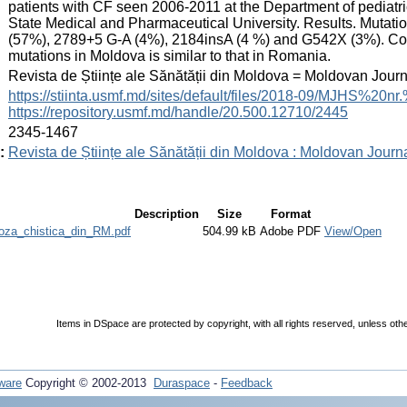
patients with CF seen 2006-2011 at the Department of pediatr
State Medical and Pharmaceutical University. Results. Mutati
(57%), 2789+5 G-A (4%), 2184insA (4 %) and G542X (3%). Con
mutations in Moldova is similar to that in Romania.
:
Revista de Științe ale Sănătății din Moldova = Moldovan Jour
:
https://stiinta.usmf.md/sites/default/files/2018-09/MJHS%20
https://repository.usmf.md/handle/20.500.12710/2445
:
2345-1467
:
Revista de Științe ale Sănătății din Moldova : Moldovan Journa
Description
Size
Format
roza_chistica_din_RM.pdf
504.99 kB
Adobe PDF
View/Open
Items in DSpace are protected by copyright, with all rights reserved, unless oth
ware
Copyright © 2002-2013
Duraspace
-
Feedback