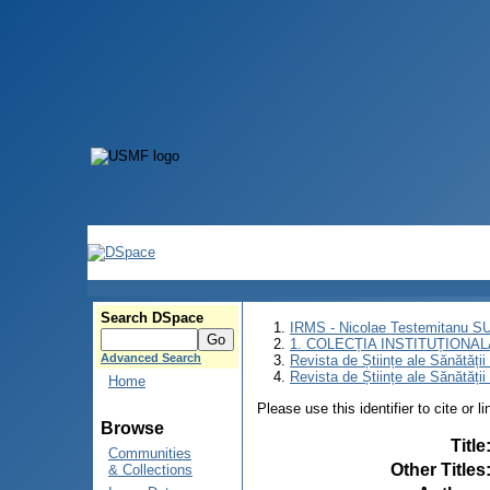
Search DSpace
IRMS - Nicolae Testemitanu 
1. COLECȚIA INSTITUȚIONAL
Advanced Search
Revista de Științe ale Sănătăți
Revista de Științe ale Sănătăți
Home
Please use this identifier to cite or l
Browse
Title
Communities
Other Titles
& Collections