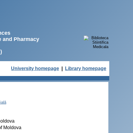
ences
ne and Pharmacy
)
University homepage
|
Library homepage
ială
Moldova
 of Moldova