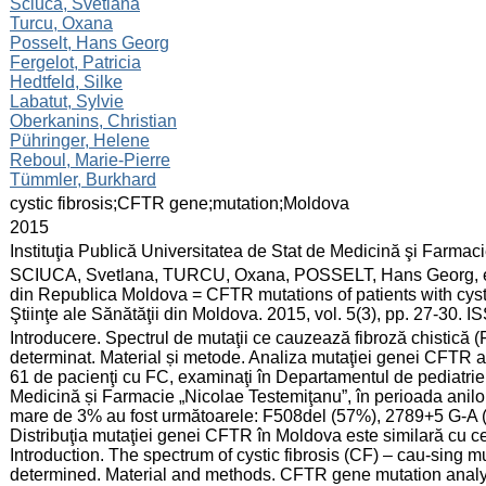
:
Sciuca, Svetlana
Turcu, Oxana
Posselt, Hans Georg
Fergelot, Patricia
Hedtfeld, Silke
Labatut, Sylvie
Oberkanins, Christian
Pühringer, Helene
Reboul, Marie-Pierre
Tümmler, Burkhard
:
cystic fibrosis;CFTR gene;mutation;Moldova
:
2015
:
Instituţia Publică Universitatea de Stat de Medicină şi Farma
:
SCIUCA, Svetlana, TURCU, Oxana, POSSELT, Hans Georg, et al.
din Republica Moldova = CFTR mutations of patients with cysti
Ştiinţe ale Sănătăţii din Moldova. 2015, vol. 5(3), pp. 27-30.
:
Introducere. Spectrul de mutaţii ce cauzează fibroză chistică
determinat. Material și metode. Analiza mutaţiei genei CFTR a
61 de pacienţi cu FC, examinaţi în Departamentul de pediatrie
Medicină și Farmacie „Nicolae Testemiţanu”, în perioada anilo
mare de 3% au fost următoarele: F508del (57%), 2789+5 G-A (
Distribuţia mutaţiei genei CFTR în Moldova este similară cu 
Introduction. The spectrum of cystic fibrosis (CF) – cau-sing 
determined. Material and methods. CFTR gene mutation anal