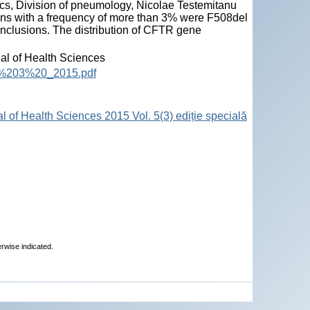
ics, Division of pneumology, Nicolae Testemitanu
ons with a frequency of more than 3% were F508del
clusions. The distribution of CFTR gene
nal of Health Sciences
nr.%203%20_2015.pdf
l of Health Sciences 2015 Vol. 5(3) ediție specială
erwise indicated.