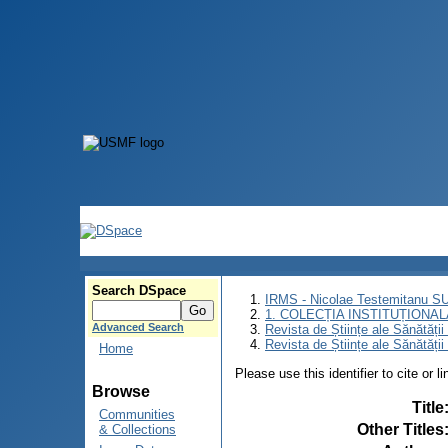
Search DSpace
IRMS - Nicolae Testemitanu 
1. COLECȚIA INSTITUȚIONAL
Advanced Search
Revista de Științe ale Sănătăți
Revista de Științe ale Sănătăți
Home
Please use this identifier to cite or l
Browse
Title
Communities
Other Titles
& Collections