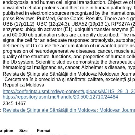
endocytosis, and human cell signal transduction. Objective of 
unwanted cellular proteins and their role in human pathology. M
published in electronic sources recognized by the internation
press Reviews, PubMed, Gene Cards. Results. There are 4 gen
UBB (17p11.2), UBC (12q24.3), UBA52 (19p13.1), RPS27A (2p1
enzymes: ubiquitin activator (E1), ubiquitin transfer enzyme (E2
and 60,000 ubiquitination sites are currently described. The m
signal the cell for an adequate response: proteolysis, autophag
deficiency of Ub cause the accumulation of unwanted proteins 
progression of neurodegenerative diseases, cancer, muscle at
quality of the structure, functions, and properties of human ce
the Ub system. Scientific studies demonstrate the therapeutic 
hematological malignancies, cancer, Alzheimer’s disease, hy
:
Revista de Științe ale Sănătății din Moldova: Moldovan Journal
"Cercetarea în biomedicină și sănătate: calitate, excelență și
Republica Moldova
:
https://conferinta.usmf.md/wp-content/uploads/MJHS_29_3_
https://repository.usmf.md/handle/20.500.12710/24484
:
2345-1467
:
Revista de Științe ale Sănătății din Moldova : Moldovan Journ
ription
Size
Format