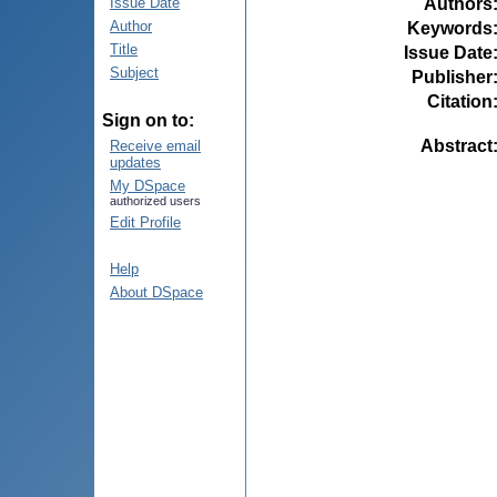
Authors
Issue Date
Author
Keywords
Title
Issue Date
Subject
Publisher
Citation
Sign on to:
Abstract
Receive email
updates
My DSpace
authorized users
Edit Profile
Help
About DSpace