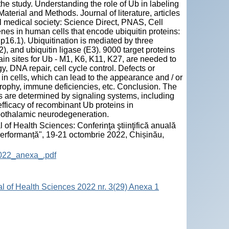
the study. Understanding the role of Ub in labeling
aterial and Methods. Journal of literature, articles
al medical society: Science Direct, PNAS, Cell
es in human cells that encode ubiquitin proteins:
6.1). Ubiquitination is mediated by three
), and ubiquitin ligase (E3). 9000 target proteins
ain sites for Ub - M1, K6, K11, K27, are needed to
y, DNA repair, cell cycle control. Defects or
in cells, which can lead to the appearance and / or
rophy, immune deficiencies, etc. Conclusion. The
lls are determined by signaling systems, including
efficacy of recombinant Ub proteins in
pothalamic neurodegeneration.
 of Health Sciences: Conferinţa ştiinţifică anuală
 performanță", 19-21 octombrie 2022, Chișinău,
2022_anexa_.pdf
al of Health Sciences 2022 nr. 3(29) Anexa 1