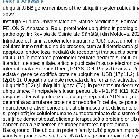
:
Felonis, Anastasia
:
ubiquitin;UBB gene;members of the ubiquitin system;ubiquitin
:
2022
:
Instituţia Publică Universitatea de Stat de Medicină şi Farma
:
FELONIS, Anastasia. Rolul proteinelor ubiquitine în patologia
pathology. In: Revista de Ştiinţe ale Sănătăţii din Moldova. 20
:
Introducere. Familia proteinelor ubiquitine (Ub) joacă un rol im
celulare într-o multitudine de procese, cum ar fi deteriorarea și
apoptoza, endocitoza mediată de receptor și transducția semna
rolului Ub în marcarea proteinelor celulare nedorite și rolul l
literaturii de specialitate, articole publicate în surse electro
internațională: Science Direct, PNAS, Cell Press Reviews, P
există 4 gene ce codifică proteine ubiquitine: UBB (17p11.2
(2p16.1). Ubiquitinarea este mediată de trei enzime: activatoa
ubiquitină (E2) și ubiquitin ligaza (E3). În prezent sunt descri
ubiquitinare. Principalele situsuri pentru Ub - M1, K6, K11, K2
răspuns adecvat: proteoliză, autofagie, reparația ADN-ului, cont
determină acumularea proteinelor nedorite în celule, ce poate i
neurodegenerative, cancerului, atrofii musculare, deficiențelor i
și proprietăților celulelor umane sunt determinate de sisteme d
științifice demonstrează eficiența terapeutică a proteinelor U
cancer, boala Alzheimer, neurodegenerarea hipotalamică.
Background. The ubiquitin protein family (Ub) plays an important
variety of processes, such as DNA damage and repair, cell cyc