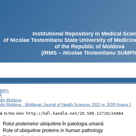
Institutional Repository in Medical Sci
of Nicolae Testemitanu State University of Medici
of the Republic of Moldova
(IRMS –
Nicolae Testemitanu
SUMPh
SUMPh
Ă
i din Moldova
i din Moldova : Moldovan Journal of Health Sciences 2022 nr. 3(29) Anexa 1
ink to this item:
http://hdl.handle.net/20.500.12710/24484
:
Rolul proteinelor ubiquitine în patologia umană
:
Role of ubiquitine proteins in human pathology