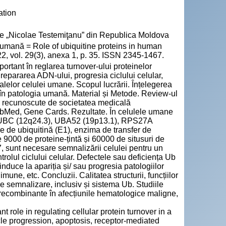
ation
cie „Nicolae Testemiţanu” din Republica Moldova
 umană = Role of ubiquitine proteins in human
22, vol. 29(3), anexa 1, p. 35. ISSN 2345-1467.
portant în reglarea turnover-ului proteinelor
 repararea ADN-ului, progresia ciclului celular,
lelor celulei umane. Scopul lucrării. Înțelegerea
or în patologia umană. Material și Metode. Review-ul
nice recunoscute de societatea medicală
ubMed, Gene Cards. Rezultate. În celulele umane
), UBC (12q24.3), UBA52 (19p13.1), RPS27A
re de ubiquitină (E1), enzima de transfer de
se 9000 de proteine-țintă și 60000 de situsuri de
7, sunt necesare semnalizării celulei pentru un
rolul ciclului celular. Defectele sau deficiența Ub
nduce la apariția și/ sau progresia patologiilor
mune, etc. Concluzii. Calitatea structurii, funcțiilor
e semnalizare, inclusiv și sistema Ub. Studiile
b recombinante în afecțiunile hematologice maligne,
 role in regulating cellular protein turnover in a
le progression, apoptosis, receptor-mediated