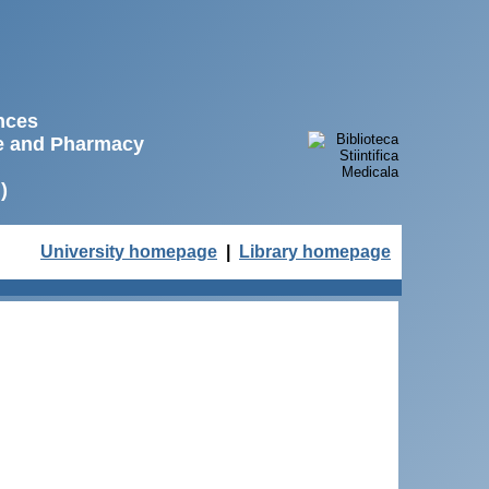
ences
ne and Pharmacy
)
University homepage
|
Library homepage